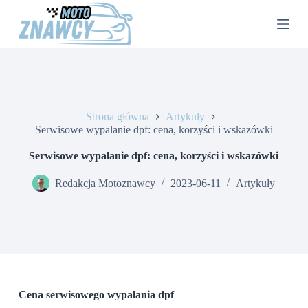
P
r
z
e
j
d
ź
d
o
Strona główna
Artykuły
t
Serwisowe wypalanie dpf: cena, korzyści i wskazówki
r
e
Serwisowe wypalanie dpf: cena, korzyści i wskazówki
ś
c
Redakcja Motoznawcy
2023-06-11
Artykuły
i
Cena serwisowego wypalania dpf