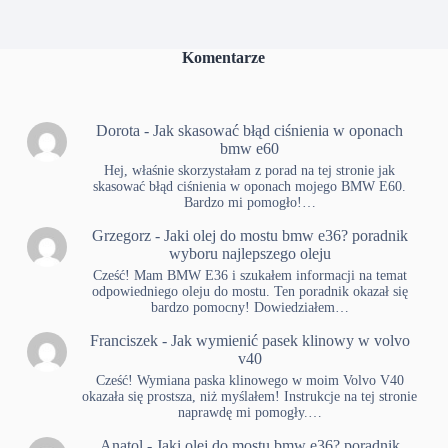
Komentarze
Dorota
-
Jak skasować błąd ciśnienia w oponach
bmw e60
Hej, właśnie skorzystałam z porad na tej stronie jak
skasować błąd ciśnienia w oponach mojego BMW E60.
Bardzo mi pomogło!…
Grzegorz
-
Jaki olej do mostu bmw e36? poradnik
wyboru najlepszego oleju
Cześć! Mam BMW E36 i szukałem informacji na temat
odpowiedniego oleju do mostu. Ten poradnik okazał się
bardzo pomocny! Dowiedziałem…
Franciszek
-
Jak wymienić pasek klinowy w volvo
v40
Cześć! Wymiana paska klinowego w moim Volvo V40
okazała się prostsza, niż myślałem! Instrukcje na tej stronie
naprawdę mi pomogły.…
Anatol
-
Jaki olej do mostu bmw e36? poradnik