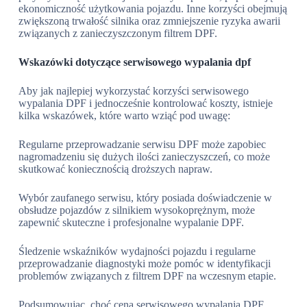
ekonomiczność użytkowania pojazdu. Inne korzyści obejmują
zwiększoną trwałość silnika oraz zmniejszenie ryzyka awarii
związanych z zanieczyszczonym filtrem DPF.
Wskazówki dotyczące serwisowego wypalania dpf
Aby jak najlepiej wykorzystać korzyści serwisowego
wypalania DPF i jednocześnie kontrolować koszty, istnieje
kilka wskazówek, które warto wziąć pod uwagę:
Regularne przeprowadzanie serwisu DPF może zapobiec
nagromadzeniu się dużych ilości zanieczyszczeń, co może
skutkować koniecznością droższych napraw.
Wybór zaufanego serwisu, który posiada doświadczenie w
obsłudze pojazdów z silnikiem wysokoprężnym, może
zapewnić skuteczne i profesjonalne wypalanie DPF.
Śledzenie wskaźników wydajności pojazdu i regularne
przeprowadzanie diagnostyki może pomóc w identyfikacji
problemów związanych z filtrem DPF na wczesnym etapie.
Podsumowując, choć cena serwisowego wypalania DPF