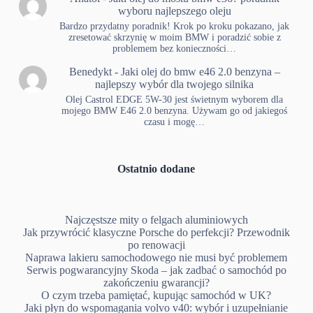
wyboru najlepszego oleju
Bardzo przydatny poradnik! Krok po kroku pokazano, jak
zresetować skrzynię w moim BMW i poradzić sobie z
problemem bez konieczności…
Benedykt
-
Jaki olej do bmw e46 2.0 benzyna –
najlepszy wybór dla twojego silnika
Olej Castrol EDGE 5W-30 jest świetnym wyborem dla
mojego BMW E46 2.0 benzyna. Używam go od jakiegoś
czasu i mogę…
Ostatnio dodane
Najczęstsze mity o felgach aluminiowych
Jak przywrócić klasyczne Porsche do perfekcji? Przewodnik
po renowacji
Naprawa lakieru samochodowego nie musi być problemem
Serwis pogwarancyjny Skoda – jak zadbać o samochód po
zakończeniu gwarancji?
O czym trzeba pamiętać, kupując samochód w UK?
Jaki płyn do wspomagania volvo v40: wybór i uzupełnianie