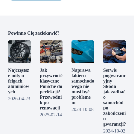
Powinno Cię zaciekawić?
Najczęstsz
Jak
Naprawa
Serwis
e mity o
przywrócić
lakieru
pogwaranc
felgach
klasyczne
samochodo
yjny
aluminiow
Porsche do
wego nie
Skoda –
ych
perfekcji?
musi być
jak zadbać
Przewodni
probleme
o
2026-04-23
k po
m
samochód
renowacji
po
2024-10-08
zakończeni
2025-02-14
u
gwarancji?
2024-10-02