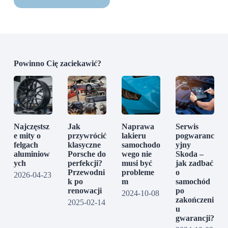
Powinno Cię zaciekawić?
Najczęstsz
Jak
Naprawa
Serwis
e mity o
przywrócić
lakieru
pogwaranc
felgach
klasyczne
samochodo
yjny
aluminiow
Porsche do
wego nie
Skoda –
ych
perfekcji?
musi być
jak zadbać
Przewodni
probleme
o
2026-04-23
k po
m
samochód
renowacji
po
2024-10-08
zakończeni
2025-02-14
u
gwarancji?