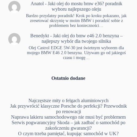
Anatol
-
Jaki olej do mostu bmw e36? poradnik
wyboru najlepszego oleju
Bardzo przydatny poradnik! Krok po kroku pokazano, jak
zresetować skrzynię w moim BMW i poradzić sobie z
problemem bez konieczności…
Benedykt
-
Jaki olej do bmw e46 2.0 benzyna –
najlepszy wybór dla twojego silnika
Olej Castrol EDGE 5W-30 jest świetnym wyborem dla
mojego BMW E46 2.0 benzyna. Używam go od jakiegoś
czasu i mogę…
Ostatnio dodane
Najczęstsze mity o felgach aluminiowych
Jak przywrócić klasyczne Porsche do perfekcji? Przewodnik
po renowacji
Naprawa lakieru samochodowego nie musi być problemem
Serwis pogwarancyjny Skoda – jak zadbać o samochód po
zakończeniu gwarancji?
O czym trzeba pamiętać, kupując samochód w UK?