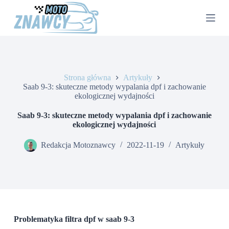
P
r
z
e
j
d
ź
d
Strona główna
Artykuły
o
Saab 9-3: skuteczne metody wypalania dpf i zachowanie
t
ekologicznej wydajności
r
e
Saab 9-3: skuteczne metody wypalania dpf i zachowanie
ś
ekologicznej wydajności
c
i
Redakcja Motoznawcy
2022-11-19
Artykuły
Problematyka filtra dpf w saab 9-3