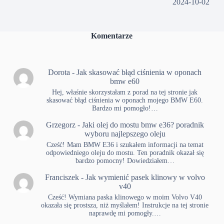
2024-10-02
Komentarze
Dorota
-
Jak skasować błąd ciśnienia w oponach
bmw e60
Hej, właśnie skorzystałam z porad na tej stronie jak
skasować błąd ciśnienia w oponach mojego BMW E60.
Bardzo mi pomogło!…
Grzegorz
-
Jaki olej do mostu bmw e36? poradnik
wyboru najlepszego oleju
Cześć! Mam BMW E36 i szukałem informacji na temat
odpowiedniego oleju do mostu. Ten poradnik okazał się
bardzo pomocny! Dowiedziałem…
Franciszek
-
Jak wymienić pasek klinowy w volvo
v40
Cześć! Wymiana paska klinowego w moim Volvo V40
okazała się prostsza, niż myślałem! Instrukcje na tej stronie
naprawdę mi pomogły.…