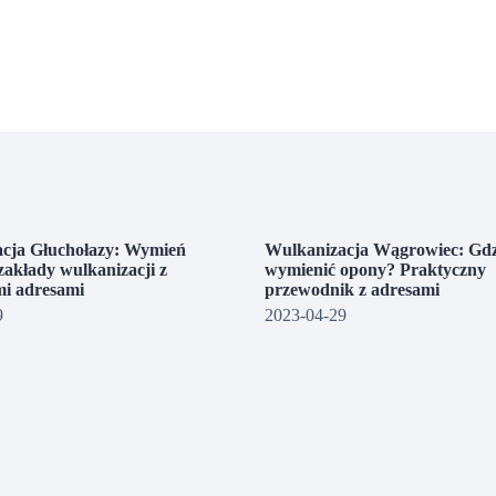
cja Głuchołazy: Wymień
Wulkanizacja Wągrowiec: Gdz
zakłady wulkanizacji z
wymienić opony? Praktyczny
i adresami
przewodnik z adresami
9
2023-04-29