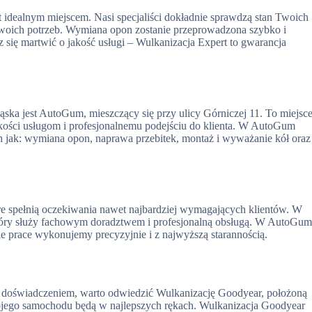
t idealnym miejscem. Nasi specjaliści dokładnie sprawdzą stan Twoich
woich potrzeb. Wymiana opon zostanie przeprowadzona szybko i
 się martwić o jakość usługi – Wulkanizacja Expert to gwarancja
a jest AutoGum, mieszczący się przy ulicy Górniczej 11. To miejsce
jakości usługom i profesjonalnemu podejściu do klienta. W AutoGum
ch jak: wymiana opon, naprawa przebitek, montaż i wyważanie kół oraz
e spełnią oczekiwania nawet najbardziej wymagających klientów. W
tóry służy fachowym doradztwem i profesjonalną obsługą. W AutoGu
e prace wykonujemy precyzyjnie i z najwyższą starannością.
ym doświadczeniem, warto odwiedzić Wulkanizację Goodyear, położoną
ojego samochodu będą w najlepszych rękach. Wulkanizacja Goodyear