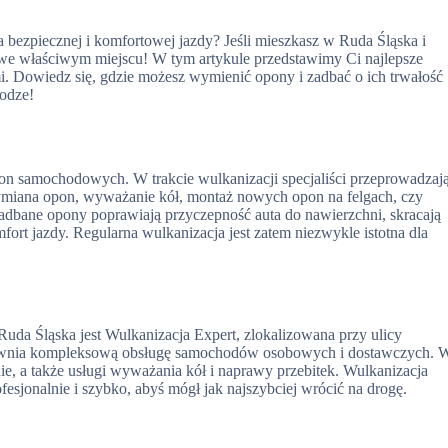
 bezpiecznej i komfortowej jazdy? Jeśli mieszkasz w Ruda Śląska i
ś we właściwym miejscu! W tym artykule przedstawimy Ci najlepsze
i. Dowiedz się, gdzie możesz wymienić opony i zadbać o ich trwałość
rodze!
on samochodowych. W trakcie wulkanizacji specjaliści przeprowadzaj
 wymiana opon, wyważanie kół, montaż nowych opon na felgach, czy
dbane opony poprawiają przyczepność auta do nawierzchni, skracają
ort jazdy. Regularna wulkanizacja jest zatem niezwykle istotna dla
uda Śląska jest Wulkanizacja Expert, zlokalizowana przy ulicy
apewnia kompleksową obsługę samochodów osobowych i dostawczych. 
, a także usługi wyważania kół i naprawy przebitek. Wulkanizacja
fesjonalnie i szybko, abyś mógł jak najszybciej wrócić na drogę.