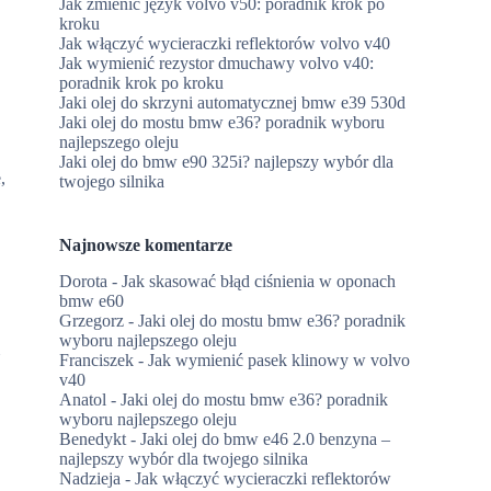
Jak zmienić język volvo v50: poradnik krok po
kroku
Jak włączyć wycieraczki reflektorów volvo v40
Jak wymienić rezystor dmuchawy volvo v40:
poradnik krok po kroku
Jaki olej do skrzyni automatycznej bmw e39 530d
Jaki olej do mostu bmw e36? poradnik wyboru
najlepszego oleju
Jaki olej do bmw e90 325i? najlepszy wybór dla
,
twojego silnika
Najnowsze komentarze
Dorota
-
Jak skasować błąd ciśnienia w oponach
bmw e60
Grzegorz
-
Jaki olej do mostu bmw e36? poradnik
wyboru najlepszego oleju
m
Franciszek
-
Jak wymienić pasek klinowy w volvo
v40
Anatol
-
Jaki olej do mostu bmw e36? poradnik
wyboru najlepszego oleju
Benedykt
-
Jaki olej do bmw e46 2.0 benzyna –
najlepszy wybór dla twojego silnika
Nadzieja
-
Jak włączyć wycieraczki reflektorów