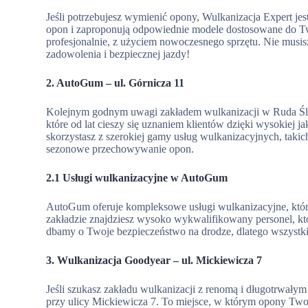
Jeśli potrzebujesz wymienić opony, Wulkanizacja Expert jes
opon i zaproponują odpowiednie modele dostosowane do T
profesjonalnie, z użyciem nowoczesnego sprzętu. Nie musisz
zadowolenia i bezpiecznej jazdy!
2. AutoGum – ul. Górnicza 11
Kolejnym godnym uwagi zakładem wulkanizacji w Ruda Śląsk
które od lat cieszy się uznaniem klientów dzięki wysokiej 
skorzystasz z szerokiej gamy usług wulkanizacyjnych, taki
sezonowe przechowywanie opon.
2.1 Usługi wulkanizacyjne w AutoGum
AutoGum oferuje kompleksowe usługi wulkanizacyjne, któr
zakładzie znajdziesz wysoko wykwalifikowany personel, k
dbamy o Twoje bezpieczeństwo na drodze, dlatego wszystki
3. Wulkanizacja Goodyear – ul. Mickiewicza 7
Jeśli szukasz zakładu wulkanizacji z renomą i długotrwał
przy ulicy Mickiewicza 7. To miejsce, w którym opony Tw