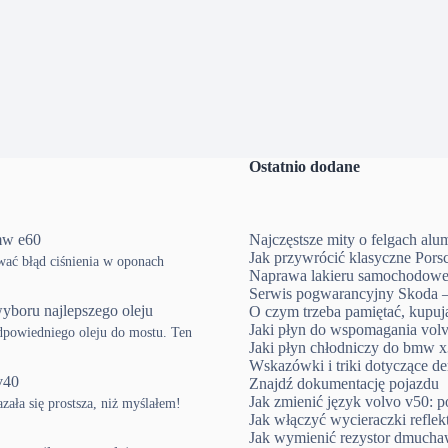
Ostatnio dodane
mw e60
Najczęstsze mity o felgach al
Jak przywrócić klasyczne Pors
ować błąd ciśnienia w oponach
Naprawa lakieru samochodowe
Serwis pogwarancyjny Skoda –
yboru najlepszego oleju
O czym trzeba pamiętać, kup
Jaki płyn do wspomagania volv
powiedniego oleju do mostu. Ten
Jaki płyn chłodniczy do bmw x3
Wskazówki i triki dotyczące d
v40
Znajdź dokumentację pojazdu
Jak zmienić język volvo v50: p
ła się prostsza, niż myślałem!
Jak włączyć wycieraczki refle
Jak wymienić rezystor dmucha