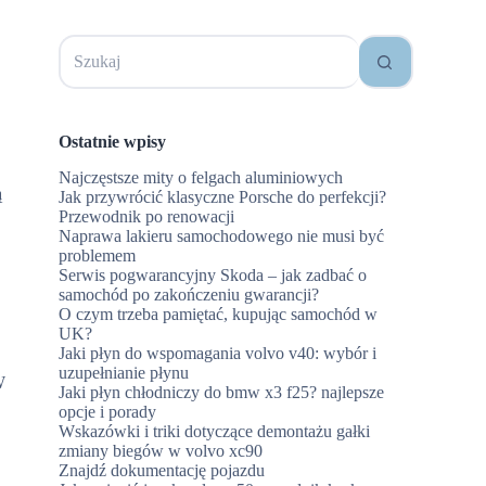
Brak
wyników
Ostatnie wpisy
Najczęstsze mity o felgach aluminiowych
ą
Jak przywrócić klasyczne Porsche do perfekcji?
Przewodnik po renowacji
Naprawa lakieru samochodowego nie musi być
problemem
Serwis pogwarancyjny Skoda – jak zadbać o
samochód po zakończeniu gwarancji?
O czym trzeba pamiętać, kupując samochód w
UK?
Jaki płyn do wspomagania volvo v40: wybór i
uzupełnianie płynu
W
Jaki płyn chłodniczy do bmw x3 f25? najlepsze
opcje i porady
Wskazówki i triki dotyczące demontażu gałki
zmiany biegów w volvo xc90
Znajdź dokumentację pojazdu