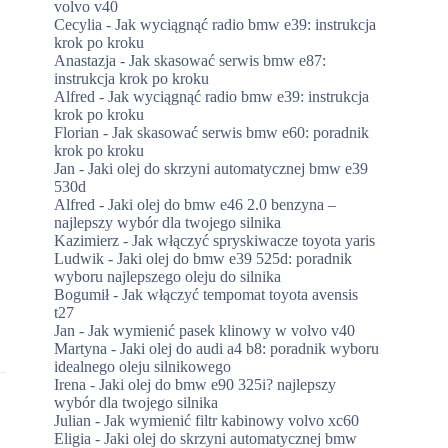
volvo v40
Cecylia
-
Jak wyciągnąć radio bmw e39: instrukcja
krok po kroku
Anastazja
-
Jak skasować serwis bmw e87:
instrukcja krok po kroku
Alfred
-
Jak wyciągnąć radio bmw e39: instrukcja
krok po kroku
Florian
-
Jak skasować serwis bmw e60: poradnik
krok po kroku
Jan
-
Jaki olej do skrzyni automatycznej bmw e39
530d
Alfred
-
Jaki olej do bmw e46 2.0 benzyna –
najlepszy wybór dla twojego silnika
Kazimierz
-
Jak włączyć spryskiwacze toyota yaris
Ludwik
-
Jaki olej do bmw e39 525d: poradnik
wyboru najlepszego oleju do silnika
Bogumił
-
Jak włączyć tempomat toyota avensis
t27
Jan
-
Jak wymienić pasek klinowy w volvo v40
Martyna
-
Jaki olej do audi a4 b8: poradnik wyboru
idealnego oleju silnikowego
Irena
-
Jaki olej do bmw e90 325i? najlepszy
wybór dla twojego silnika
Julian
-
Jak wymienić filtr kabinowy volvo xc60
Eligia
-
Jaki olej do skrzyni automatycznej bmw