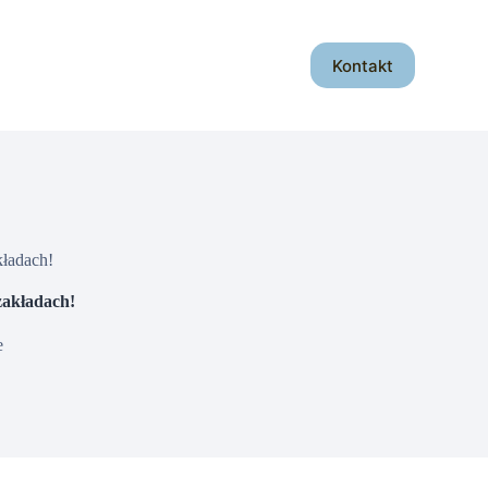
Kontakt
kładach!
zakładach!
e