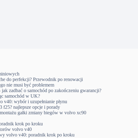
uminiowych
che do perfekcji? Przewodnik po renowacji
go nie musi być problemem
 jak zadbać o samochód po zakończeniu gwarancji?
ując samochód w UK?
o v40: wybór i uzupełnianie płynu
 f25? najlepsze opcje i porady
emontażu gałki zmiany biegów w volvo xc90
oradnik krok po kroku
ktorów volvo v40
wy volvo v40: poradnik krok po kroku