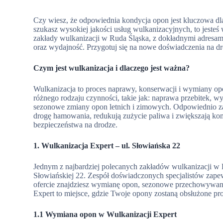
Czy wiesz, że odpowiednia kondycja opon jest kluczowa dla
szukasz wysokiej jakości usług wulkanizacyjnych, to jeste
zakłady wulkanizacji w Ruda Śląska, z dokładnymi adresam
oraz wydajność. Przygotuj się na nowe doświadczenia na d
Czym jest wulkanizacja i dlaczego jest ważna?
Wulkanizacja to proces naprawy, konserwacji i wymiany op
różnego rodzaju czynności, takie jak: naprawa przebitek,
sezonowe zmiany opon letnich i zimowych. Odpowiednio za
drogę hamowania, redukują zużycie paliwa i zwiększają komf
bezpieczeństwa na drodze.
1. Wulkanizacja Expert – ul. Słowiańska 22
Jednym z najbardziej polecanych zakładów wulkanizacji w R
Słowiańskiej 22. Zespół doświadczonych specjalistów z
ofercie znajdziesz wymianę opon, sezonowe przechowywanie
Expert to miejsce, gdzie Twoje opony zostaną obsłużone pro
1.1 Wymiana opon w Wulkanizacji Expert