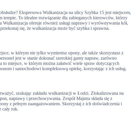
obsłudze? Ekspresowa Wulkanizacja na ulicy Szybka 15 jest miejscem
tempie. To idealne rozwiązanie dla zabieganych kierowców, którzy
wa Wulkanizacja oferuje również usługi naprawy i wyrównywania kół,
 przekonaj się, że wulkanizacja może być szybka i sprawna.
jsce, w którym nie tylko wymienisz opony, ale także skorzystasz z
rsonel jest w stanie dokonać szerokiej gamy napraw, zarówno
wa to miejsce, w którym można załatwić wiele spraw dotyczących
nom i samochodowi kompleksową opiekę, korzystając z ich usług.
rozważyć, szukając zakładu wulkanizacji w Łodzi. Zlokalizowana na
pon, naprawy i przechowywania. Zespół Majstra składa się z
pony z pełnym zaangażowaniem. Skorzystaj z ich doświadczenia i
 cały rok.