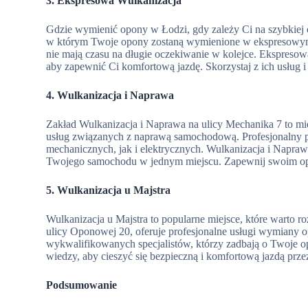
3. Ekspresowa Wulkanizacja
Gdzie wymienić opony w Łodzi, gdy zależy Ci na szybkiej 
w którym Twoje opony zostaną wymienione w ekspresowym 
nie mają czasu na długie oczekiwanie w kolejce. Ekspreso
aby zapewnić Ci komfortową jazdę. Skorzystaj z ich usług i
4. Wulkanizacja i Naprawa
Zakład Wulkanizacja i Naprawa na ulicy Mechanika 7 to mie
usług związanych z naprawą samochodową. Profesjonalny pe
mechanicznych, jak i elektrycznych. Wulkanizacja i Napra
Twojego samochodu w jednym miejscu. Zapewnij swoim opo
5. Wulkanizacja u Majstra
Wulkanizacja u Majstra to popularne miejsce, które warto 
ulicy Oponowej 20, oferuje profesjonalne usługi wymiany o
wykwalifikowanych specjalistów, którzy zadbają o Twoje o
wiedzy, aby cieszyć się bezpieczną i komfortową jazdą przez
Podsumowanie