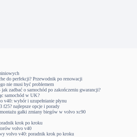
uminiowych
che do perfekcji? Przewodnik po renowacji
go nie musi być problemem
 jak zadbać o samochód po zakończeniu gwarancji?
ując samochód w UK?
o v40: wybór i uzupełnianie płynu
 f25? najlepsze opcje i porady
emontażu gałki zmiany biegów w volvo xc90
oradnik krok po kroku
ktorów volvo v40
wy volvo v40: poradnik krok po kroku