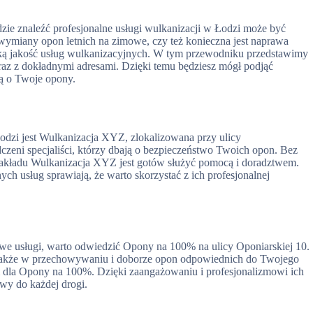
dzie znaleźć profesjonalne usługi wulkanizacji w Łodzi może być
wymiany opon letnich na zimowe, czy też konieczna jest naprawa
oką jakość usług wulkanizacyjnych. W tym przewodniku przedstawimy
z z dokładnymi adresami. Dzięki temu będziesz mógł podjąć
zą o Twoje opony.
odzi jest Wulkanizacja XYZ, zlokalizowana przy ulicy
dczeni specjaliści, którzy dbają o bezpieczeństwo Twoich opon. Bez
 zakładu Wulkanizacja XYZ jest gotów służyć pomocą i doradztwem.
ch usług sprawiają, że warto skorzystać z ich profesjonalnej
sowe usługi, warto odwiedzić Opony na 100% na ulicy Oponiarskiej 10.
le także w przechowywaniu i doborze opon odpowiednich do Twojego
tem dla Opony na 100%. Dzięki zaangażowaniu i profesjonalizmowi ich
wy do każdej drogi.