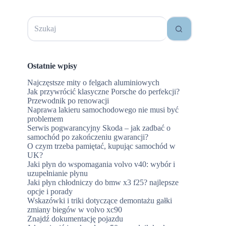
Brak
wyników
Ostatnie wpisy
Najczęstsze mity o felgach aluminiowych
Jak przywrócić klasyczne Porsche do perfekcji?
Przewodnik po renowacji
Naprawa lakieru samochodowego nie musi być
problemem
Serwis pogwarancyjny Skoda – jak zadbać o
samochód po zakończeniu gwarancji?
O czym trzeba pamiętać, kupując samochód w
UK?
Jaki płyn do wspomagania volvo v40: wybór i
uzupełnianie płynu
Jaki płyn chłodniczy do bmw x3 f25? najlepsze
opcje i porady
Wskazówki i triki dotyczące demontażu gałki
zmiany biegów w volvo xc90
Znajdź dokumentację pojazdu