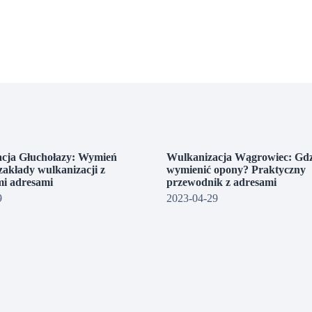
cja Głuchołazy: Wymień
Wulkanizacja Wągrowiec: Gdz
zakłady wulkanizacji z
wymienić opony? Praktyczny
i adresami
przewodnik z adresami
9
2023-04-29