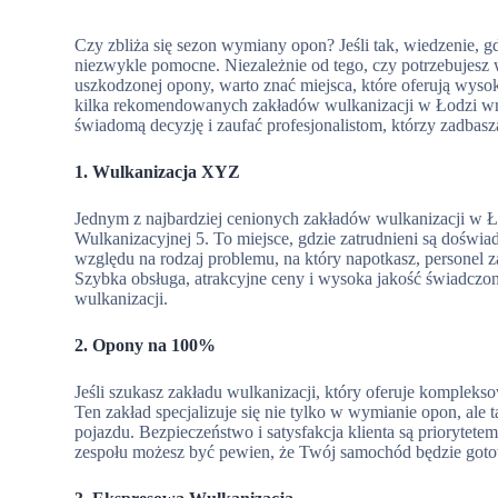
Czy zbliża się sezon wymiany opon? Jeśli tak, wiedzenie, g
niezwykle pomocne. Niezależnie od tego, czy potrzebujesz 
uszkodzonej opony, warto znać miejsca, które oferują wys
kilka rekomendowanych zakładów wulkanizacji w Łodzi wra
świadomą decyzję i zaufać profesjonalistom, którzy zadbas
1. Wulkanizacja XYZ
Jednym z najbardziej cenionych zakładów wulkanizacji w Ł
Wulkanizacyjnej 5. To miejsce, gdzie zatrudnieni są doświa
względu na rodzaj problemu, na który napotkasz, personel
Szybka obsługa, atrakcyjne ceny i wysoka jakość świadczony
wulkanizacji.
2. Opony na 100%
Jeśli szukasz zakładu wulkanizacji, który oferuje komplek
Ten zakład specjalizuje się nie tylko w wymianie opon, a
pojazdu. Bezpieczeństwo i satysfakcja klienta są prioryte
zespołu możesz być pewien, że Twój samochód będzie goto