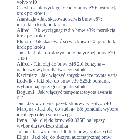
volvo v40
ć
Cecylia
-
Jak wyciągnąć radio bmw e39: instrukcja
krok po kroku
Anastazja
-
Jak skasować serwis bmw e87:
instrukcja krok po kroku
Alfred
-
Jak wyciągnąć radio bmw e39: instrukcja
krok po kroku
Florian
-
Jak skasować serwis bmw e60: poradnik
krok po kroku
Jan
-
Jaki olej do skrzyni automatycznej bmw e39
530d
Alfred
-
Jaki olej do bmw e46 2.0 benzyna –
najlepszy wybór dla twojego silnika
Kazimierz
-
Jak włączyć spryskiwacze toyota yaris
Ludwik
-
Jaki olej do bmw e39 525d: poradnik
wyboru najlepszego oleju do silnika
Bogumił
-
Jak włączyć tempomat toyota avensis
t27
Jan
-
Jak wymienić pasek klinowy w volvo v40
Martyna
-
Jaki olej do audi a4 b8: poradnik wyboru
idealnego oleju silnikowego
Irena
-
Jaki olej do bmw e90 325i? najlepszy
wybór dla twojego silnika
Julian
-
Jak wymienić filtr kabinowy volvo xc60
Eligia
-
Jaki olej do skrzyni automatycznej bmw