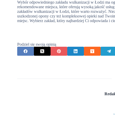
Wybór odpowiedniego zakładu wulkanizacji w Łodzi ma ogr
rekomendowane miejsca, które oferują wysoką jakość usłu
zakładów wulkanizacji w Łodzi, które warto rozważyć. Nie
uszkodzonej opony czy też kompleksowej opieki nad Twoi
miejsc. Wybierz zakład, który najbardziej Ci odpowiada i cie
Podziel się swoją opinią
Redak
A