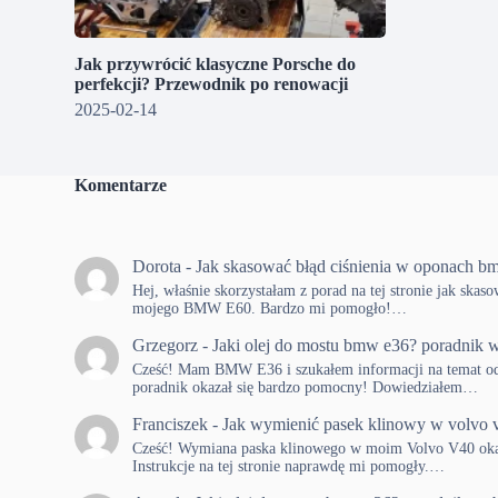
Jak przywrócić klasyczne Porsche do
perfekcji? Przewodnik po renowacji
2025-02-14
Komentarze
Dorota
-
Jak skasować błąd ciśnienia w oponach b
Hej, właśnie skorzystałam z porad na tej stronie jak skas
mojego BMW E60. Bardzo mi pomogło!…
Grzegorz
-
Jaki olej do mostu bmw e36? poradnik w
Cześć! Mam BMW E36 i szukałem informacji na temat od
poradnik okazał się bardzo pomocny! Dowiedziałem…
Franciszek
-
Jak wymienić pasek klinowy w volvo 
Cześć! Wymiana paska klinowego w moim Volvo V40 okaza
Instrukcje na tej stronie naprawdę mi pomogły.…