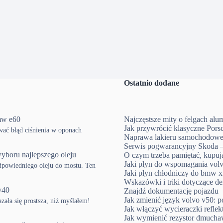
Ostatnio dodane
mw e60
Najczęstsze mity o felgach al
Jak przywrócić klasyczne Pors
ować błąd ciśnienia w oponach
Naprawa lakieru samochodowe
Serwis pogwarancyjny Skoda –
yboru najlepszego oleju
O czym trzeba pamiętać, kup
Jaki płyn do wspomagania volv
powiedniego oleju do mostu. Ten
Jaki płyn chłodniczy do bmw x3
Wskazówki i triki dotyczące d
v40
Znajdź dokumentację pojazdu
Jak zmienić język volvo v50: p
ła się prostsza, niż myślałem!
Jak włączyć wycieraczki refle
Jak wymienić rezystor dmucha