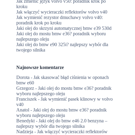
Jak zmienić język volvo v50: poradnik krok po
kroku
Jak włączyć wycieraczki reflektorów volvo v40
,
Jak wymienić rezystor dmuchawy volvo v40:
poradnik krok po kroku
Jaki olej do skrzyni automatycznej bmw e39 530d
Jaki olej do mostu bmw e36? poradnik wyboru
najlepszego oleju
Jaki olej do bmw e90 325i? najlepszy wybór dla
twojego silnika
Najnowsze komentarze
Dorota
-
Jak skasować błąd ciśnienia w oponach
bmw e60
Grzegorz
-
Jaki olej do mostu bmw e36? poradnik
wyboru najlepszego oleju
Franciszek
-
Jak wymienić pasek klinowy w volvo
v40
Anatol
-
Jaki olej do mostu bmw e36? poradnik
wyboru najlepszego oleju
Benedykt
-
Jaki olej do bmw e46 2.0 benzyna –
najlepszy wybór dla twojego silnika
Nadzieja
-
Jak włączyć wycieraczki reflektorów