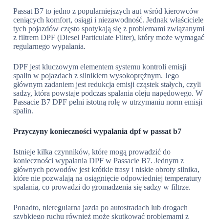
Passat B7 to jedno z popularniejszych aut wśród kierowców
ceniących komfort, osiągi i niezawodność. Jednak właściciele
tych pojazdów często spotykają się z problemami związanymi
z filtrem DPF (Diesel Particulate Filter), który może wymagać
regularnego wypalania.
DPF jest kluczowym elementem systemu kontroli emisji
spalin w pojazdach z silnikiem wysokoprężnym. Jego
głównym zadaniem jest redukcja emisji cząstek stałych, czyli
sadzy, która powstaje podczas spalania oleju napędowego. W
Passacie B7 DPF pełni istotną rolę w utrzymaniu norm emisji
spalin.
Przyczyny konieczności wypalania dpf w passat b7
Istnieje kilka czynników, które mogą prowadzić do
konieczności wypalania DPF w Passacie B7. Jednym z
głównych powodów jest krótkie trasy i niskie obroty silnika,
które nie pozwalają na osiągnięcie odpowiedniej temperatury
spalania, co prowadzi do gromadzenia się sadzy w filtrze.
Ponadto, nieregularna jazda po autostradach lub drogach
szybkiego ruchu również może skutkować problemami z