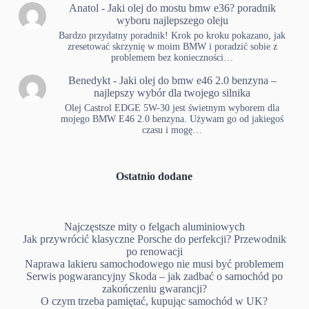
Anatol
-
Jaki olej do mostu bmw e36? poradnik
wyboru najlepszego oleju
Bardzo przydatny poradnik! Krok po kroku pokazano, jak
zresetować skrzynię w moim BMW i poradzić sobie z
problemem bez konieczności…
Benedykt
-
Jaki olej do bmw e46 2.0 benzyna –
najlepszy wybór dla twojego silnika
Olej Castrol EDGE 5W-30 jest świetnym wyborem dla
mojego BMW E46 2.0 benzyna. Używam go od jakiegoś
czasu i mogę…
Ostatnio dodane
Najczęstsze mity o felgach aluminiowych
Jak przywrócić klasyczne Porsche do perfekcji? Przewodnik
po renowacji
Naprawa lakieru samochodowego nie musi być problemem
Serwis pogwarancyjny Skoda – jak zadbać o samochód po
zakończeniu gwarancji?
O czym trzeba pamiętać, kupując samochód w UK?