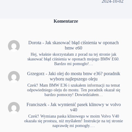
2024-10-02
Komentarze
Dorota
-
Jak skasować błąd ciśnienia w oponach
bmw e60
Hej, właśnie skorzystałam z porad na tej stronie jak
skasować błąd ciśnienia w oponach mojego BMW E60.
Bardzo mi pomogło!…
Grzegorz
-
Jaki olej do mostu bmw e36? poradnik
wyboru najlepszego oleju
Cześć! Mam BMW E36 i szukałem informacji na temat
odpowiedniego oleju do mostu. Ten poradnik okazał się
bardzo pomocny! Dowiedziałem…
Franciszek
-
Jak wymienić pasek klinowy w volvo
v40
Cześć! Wymiana paska klinowego w moim Volvo V40
okazała się prostsza, niż myślałem! Instrukcje na tej stronie
naprawdę mi pomogły.…