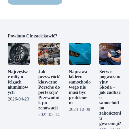
Powinno Cię zaciekawić?
Najczęstsz
Jak
Naprawa
Serwis
e mity o
przywrócić
lakieru
pogwaranc
felgach
klasyczne
samochodo
yjny
aluminiow
Porsche do
wego nie
Skoda –
ych
perfekcji?
musi być
jak zadbać
Przewodni
probleme
o
2026-04-23
k po
m
samochód
renowacji
po
2024-10-08
zakończeni
2025-02-14
u
gwarancji?