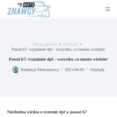
P
r
z
e
j
d
ź
d
o
Strona główna
Artykuły
t
Passat b7: wypalanie dpf - wszystko, co musisz wiedzieć
r
e
Passat b7: wypalanie dpf – wszystko, co musisz wiedzieć
ś
c
Redakcja Motoznawcy
2023-06-05
Artykuły
i
Niezbędna wiedza o systemie dpf w passat b7