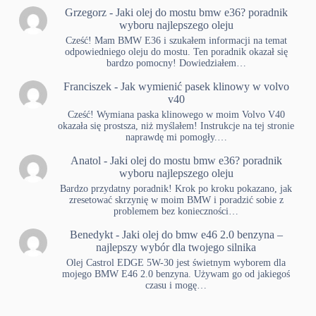
Grzegorz
-
Jaki olej do mostu bmw e36? poradnik
wyboru najlepszego oleju
Cześć! Mam BMW E36 i szukałem informacji na temat
odpowiedniego oleju do mostu. Ten poradnik okazał się
bardzo pomocny! Dowiedziałem…
Franciszek
-
Jak wymienić pasek klinowy w volvo
v40
Cześć! Wymiana paska klinowego w moim Volvo V40
okazała się prostsza, niż myślałem! Instrukcje na tej stronie
naprawdę mi pomogły.…
Anatol
-
Jaki olej do mostu bmw e36? poradnik
wyboru najlepszego oleju
Bardzo przydatny poradnik! Krok po kroku pokazano, jak
zresetować skrzynię w moim BMW i poradzić sobie z
problemem bez konieczności…
Benedykt
-
Jaki olej do bmw e46 2.0 benzyna –
najlepszy wybór dla twojego silnika
Olej Castrol EDGE 5W-30 jest świetnym wyborem dla
mojego BMW E46 2.0 benzyna. Używam go od jakiegoś
czasu i mogę…