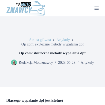
P
r
z
e
j
d
ź
d
o
Strona główna
Artykuły
t
Op com: skuteczne metody wypalania dpf
r
e
Op com: skuteczne metody wypalania dpf
ś
c
Redakcja Motoznawcy
2023-05-28
Artykuły
i
Dlaczego wypalanie dpf jest istotne?