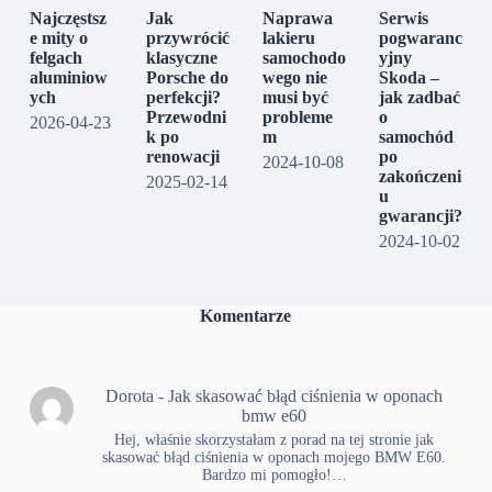
Najczęstsz
Jak
Naprawa
Serwis
e mity o
przywrócić
lakieru
pogwaranc
felgach
klasyczne
samochodo
yjny
aluminiow
Porsche do
wego nie
Skoda –
ych
perfekcji?
musi być
jak zadbać
Przewodni
probleme
o
2026-04-23
k po
m
samochód
renowacji
po
2024-10-08
zakończeni
2025-02-14
u
gwarancji?
2024-10-02
Komentarze
Dorota
-
Jak skasować błąd ciśnienia w oponach
bmw e60
Hej, właśnie skorzystałam z porad na tej stronie jak
skasować błąd ciśnienia w oponach mojego BMW E60.
Bardzo mi pomogło!…