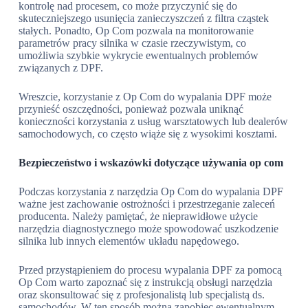
kontrolę nad procesem, co może przyczynić się do
skuteczniejszego usunięcia zanieczyszczeń z filtra cząstek
stałych. Ponadto, Op Com pozwala na monitorowanie
parametrów pracy silnika w czasie rzeczywistym, co
umożliwia szybkie wykrycie ewentualnych problemów
związanych z DPF.
Wreszcie, korzystanie z Op Com do wypalania DPF może
przynieść oszczędności, ponieważ pozwala uniknąć
konieczności korzystania z usług warsztatowych lub dealerów
samochodowych, co często wiąże się z wysokimi kosztami.
Bezpieczeństwo i wskazówki dotyczące używania op com
Podczas korzystania z narzędzia Op Com do wypalania DPF
ważne jest zachowanie ostrożności i przestrzeganie zaleceń
producenta. Należy pamiętać, że nieprawidłowe użycie
narzędzia diagnostycznego może spowodować uszkodzenie
silnika lub innych elementów układu napędowego.
Przed przystąpieniem do procesu wypalania DPF za pomocą
Op Com warto zapoznać się z instrukcją obsługi narzędzia
oraz skonsultować się z profesjonalistą lub specjalistą ds.
samochodów. W ten sposób można zapobiec ewentualnym