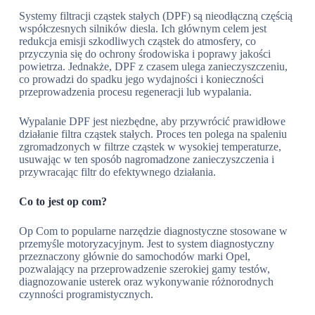
Systemy filtracji cząstek stałych (DPF) są nieodłączną częścią
współczesnych silników diesla. Ich głównym celem jest
redukcja emisji szkodliwych cząstek do atmosfery, co
przyczynia się do ochrony środowiska i poprawy jakości
powietrza. Jednakże, DPF z czasem ulega zanieczyszczeniu,
co prowadzi do spadku jego wydajności i konieczności
przeprowadzenia procesu regeneracji lub wypalania.
Wypalanie DPF jest niezbędne, aby przywrócić prawidłowe
działanie filtra cząstek stałych. Proces ten polega na spaleniu
zgromadzonych w filtrze cząstek w wysokiej temperaturze,
usuwając w ten sposób nagromadzone zanieczyszczenia i
przywracając filtr do efektywnego działania.
Co to jest op com?
Op Com to popularne narzędzie diagnostyczne stosowane w
przemyśle motoryzacyjnym. Jest to system diagnostyczny
przeznaczony głównie do samochodów marki Opel,
pozwalający na przeprowadzenie szerokiej gamy testów,
diagnozowanie usterek oraz wykonywanie różnorodnych
czynności programistycznych.