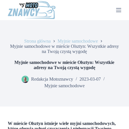
P
r
z
e
j
d
ź
Strona główna
Myjnie samochodowe
d
Myjnie samochodowe w mieście Olsztyn: Wszystkie adresy
o
na Twoją czystą wygodę
t
r
e
Myjnie samochodowe w mieście Olsztyn: Wszystkie
ś
adresy na Twoją czystą wygodę
c
i
Redakcja Motoznawcy
2023-03-07
Myjnie samochodowe
W mieście Olsztyn istnieje wiele myjni samochodowych,
które oferują usługi czyszczenia i pielęgnacji Twojego