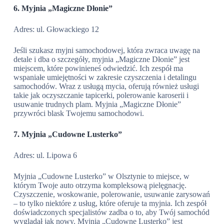
6. Myjnia „Magiczne Dłonie”
Adres: ul. Głowackiego 12
Jeśli szukasz myjni samochodowej, która zwraca uwagę na
detale i dba o szczegóły, myjnia „Magiczne Dłonie” jest
miejscem, które powinieneś odwiedzić. Ich zespół ma
wspaniałe umiejętności w zakresie czyszczenia i detalingu
samochodów. Wraz z usługą mycia, oferują również usługi
takie jak oczyszczanie tapicerki, polerowanie karoserii i
usuwanie trudnych plam. Myjnia „Magiczne Dłonie”
przywróci blask Twojemu samochodowi.
7. Myjnia „Cudowne Lusterko”
Adres: ul. Lipowa 6
Myjnia „Cudowne Lusterko” w Olsztynie to miejsce, w
którym Twoje auto otrzyma kompleksową pielęgnację.
Czyszczenie, woskowanie, polerowanie, usuwanie zarysowań
– to tylko niektóre z usług, które oferuje ta myjnia. Ich zespół
doświadczonych specjalistów zadba o to, aby Twój samochód
wyglądał jak nowy. Myjnia „Cudowne Lusterko” jest