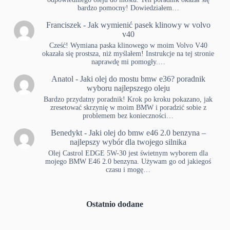
bardzo pomocny! Dowiedziałem…
Franciszek
-
Jak wymienić pasek klinowy w volvo
v40
Cześć! Wymiana paska klinowego w moim Volvo V40
okazała się prostsza, niż myślałem! Instrukcje na tej stronie
naprawdę mi pomogły.…
Anatol
-
Jaki olej do mostu bmw e36? poradnik
wyboru najlepszego oleju
Bardzo przydatny poradnik! Krok po kroku pokazano, jak
zresetować skrzynię w moim BMW i poradzić sobie z
problemem bez konieczności…
Benedykt
-
Jaki olej do bmw e46 2.0 benzyna –
najlepszy wybór dla twojego silnika
Olej Castrol EDGE 5W-30 jest świetnym wyborem dla
mojego BMW E46 2.0 benzyna. Używam go od jakiegoś
czasu i mogę…
Ostatnio dodane