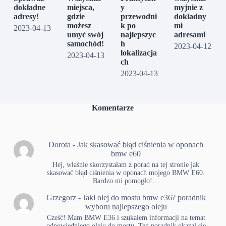
dokładne
miejsca,
y
myjnie z
adresy!
gdzie
przewodni
dokładny
możesz
k po
mi
2023-04-13
umyć swój
najlepszyc
adresami
samochód!
h
2023-04-12
lokalizacja
2023-04-13
ch
2023-04-13
Komentarze
Dorota
-
Jak skasować błąd ciśnienia w oponach
bmw e60
Hej, właśnie skorzystałam z porad na tej stronie jak
skasować błąd ciśnienia w oponach mojego BMW E60.
Bardzo mi pomogło!…
Grzegorz
-
Jaki olej do mostu bmw e36? poradnik
wyboru najlepszego oleju
Cześć! Mam BMW E36 i szukałem informacji na temat
odpowiedniego oleju do mostu. Ten poradnik okazał się