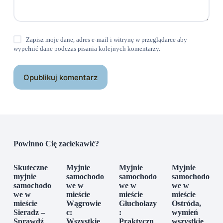
Zapisz moje dane, adres e-mail i witrynę w przeglądarce aby
wypełnić dane podczas pisania kolejnych komentarzy.
Opublikuj komentarz
Powinno Cię zaciekawić?
Skuteczne
Myjnie
Myjnie
Myjnie
myjnie
samochodo
samochodo
samochodo
samochodo
we w
we w
we w
we w
mieście
mieście
mieście
mieście
Wągrowie
Głuchołazy
Ostróda,
Sieradz –
c:
:
wymień
Sprawdź
Wszystkie
Praktyczn
wszystkie