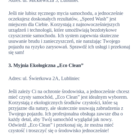
Adres: ul. Mickiewicza 5, Lubliniec
Jeśli nie lubisz ręcznego mycia samochodu, a jednocześnie
oczekujesz doskonałych rezultatów, „Speed Wash” jest
miejscem dla Ciebie. Korzystają z najnowocześniejszych
urządzeń i technologii, które umożliwiają bezdotykowe
czyszczenie samochodu. Ich system zapewnia skuteczne
usuwanie brudu i zanieczyszczeń, nie narażając Twojego
pojazdu na ryzyko zarysowań. Sprawdź ich usługi i przekonaj
się sam!
3. Myjnia Ekologiczna „Eco Clean”
Adres: ul. Świerkowa 2A, Lubliniec
Jeśli zależy Ci na ochronie środowiska, a jednocześnie chcesz
mieć czysty samochód, „Eco Clean” jest idealnym wyborem.
Korzystają z ekologicznych środków czystości, które są
przyjazne dla natury, ale skutecznie usuwają zabrudzenia z
Twojego pojazdu. Ich profesjonalna obsługa zawsze dba o
każdy detal, aby Twój samochód wyglądał jak nowy.
Odwiedź „Eco Clean” i przekonaj się, że można mieć
czystość i troszczyć się o środowisko jednocześnie!