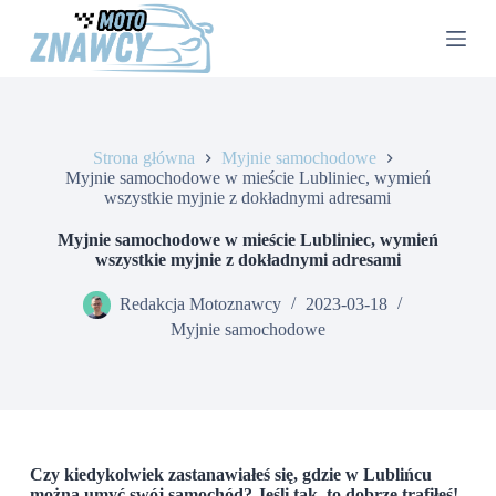
P
r
z
e
j
d
ź
Strona główna
Myjnie samochodowe
d
Myjnie samochodowe w mieście Lubliniec, wymień
o
wszystkie myjnie z dokładnymi adresami
t
r
e
Myjnie samochodowe w mieście Lubliniec, wymień
ś
wszystkie myjnie z dokładnymi adresami
c
i
Redakcja Motoznawcy
2023-03-18
Myjnie samochodowe
Czy kiedykolwiek zastanawiałeś się, gdzie w Lublińcu
można umyć swój samochód? Jeśli tak, to dobrze trafiłeś!