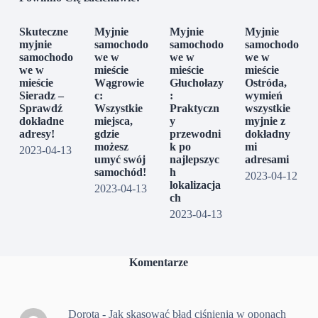
Skuteczne
Myjnie
Myjnie
Myjnie
myjnie
samochodo
samochodo
samochodo
samochodo
we w
we w
we w
we w
mieście
mieście
mieście
mieście
Wągrowie
Głuchołazy
Ostróda,
Sieradz –
c:
:
wymień
Sprawdź
Wszystkie
Praktyczn
wszystkie
dokładne
miejsca,
y
myjnie z
adresy!
gdzie
przewodni
dokładny
możesz
k po
mi
2023-04-13
umyć swój
najlepszyc
adresami
samochód!
h
2023-04-12
lokalizacja
2023-04-13
ch
2023-04-13
Komentarze
Dorota
-
Jak skasować błąd ciśnienia w oponach