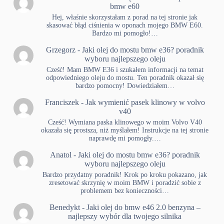
bmw e60
Hej, właśnie skorzystałam z porad na tej stronie jak
skasować błąd ciśnienia w oponach mojego BMW E60.
Bardzo mi pomogło!…
Grzegorz
-
Jaki olej do mostu bmw e36? poradnik
wyboru najlepszego oleju
Cześć! Mam BMW E36 i szukałem informacji na temat
odpowiedniego oleju do mostu. Ten poradnik okazał się
bardzo pomocny! Dowiedziałem…
Franciszek
-
Jak wymienić pasek klinowy w volvo
v40
Cześć! Wymiana paska klinowego w moim Volvo V40
okazała się prostsza, niż myślałem! Instrukcje na tej stronie
naprawdę mi pomogły.…
Anatol
-
Jaki olej do mostu bmw e36? poradnik
wyboru najlepszego oleju
Bardzo przydatny poradnik! Krok po kroku pokazano, jak
zresetować skrzynię w moim BMW i poradzić sobie z
problemem bez konieczności…
Benedykt
-
Jaki olej do bmw e46 2.0 benzyna –
najlepszy wybór dla twojego silnika