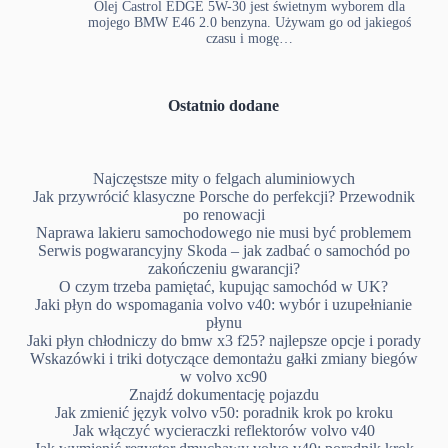
Olej Castrol EDGE 5W-30 jest świetnym wyborem dla
mojego BMW E46 2.0 benzyna. Używam go od jakiegoś
czasu i mogę…
Ostatnio dodane
Najczęstsze mity o felgach aluminiowych
Jak przywrócić klasyczne Porsche do perfekcji? Przewodnik
po renowacji
Naprawa lakieru samochodowego nie musi być problemem
Serwis pogwarancyjny Skoda – jak zadbać o samochód po
zakończeniu gwarancji?
O czym trzeba pamiętać, kupując samochód w UK?
Jaki płyn do wspomagania volvo v40: wybór i uzupełnianie
płynu
Jaki płyn chłodniczy do bmw x3 f25? najlepsze opcje i porady
Wskazówki i triki dotyczące demontażu gałki zmiany biegów
w volvo xc90
Znajdź dokumentację pojazdu
Jak zmienić język volvo v50: poradnik krok po kroku
Jak włączyć wycieraczki reflektorów volvo v40