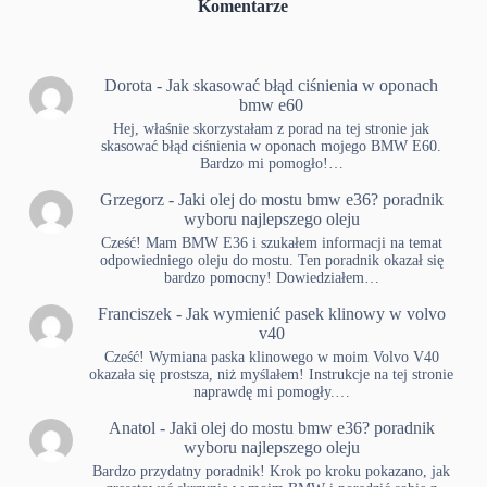
Komentarze
Dorota
-
Jak skasować błąd ciśnienia w oponach
bmw e60
Hej, właśnie skorzystałam z porad na tej stronie jak
skasować błąd ciśnienia w oponach mojego BMW E60.
Bardzo mi pomogło!…
Grzegorz
-
Jaki olej do mostu bmw e36? poradnik
wyboru najlepszego oleju
Cześć! Mam BMW E36 i szukałem informacji na temat
odpowiedniego oleju do mostu. Ten poradnik okazał się
bardzo pomocny! Dowiedziałem…
Franciszek
-
Jak wymienić pasek klinowy w volvo
v40
Cześć! Wymiana paska klinowego w moim Volvo V40
okazała się prostsza, niż myślałem! Instrukcje na tej stronie
naprawdę mi pomogły.…
Anatol
-
Jaki olej do mostu bmw e36? poradnik
wyboru najlepszego oleju
Bardzo przydatny poradnik! Krok po kroku pokazano, jak