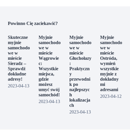
Powinno Cię zaciekawić?
Skuteczne
Myjnie
Myjnie
Myjnie
myjnie
samochodo
samochodo
samochodo
samochodo
we w
we w
we w
we w
mieście
mieście
mieście
mieście
Wągrowie
Głuchołazy
Ostróda,
Sieradz –
c:
:
wymień
Sprawdź
Wszystkie
Praktyczn
wszystkie
dokładne
miejsca,
y
myjnie z
adresy!
gdzie
przewodni
dokładny
możesz
k po
mi
2023-04-13
umyć swój
najlepszyc
adresami
samochód!
h
2023-04-12
lokalizacja
2023-04-13
ch
2023-04-13