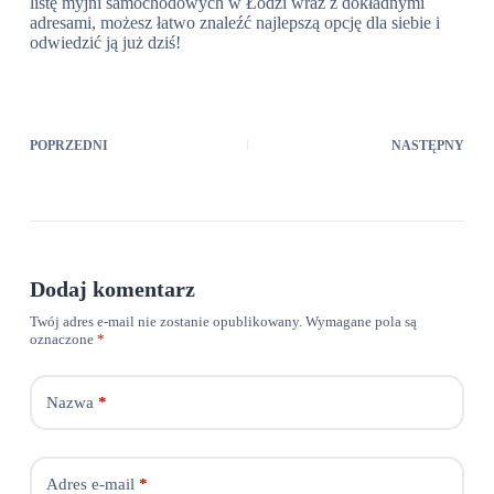
listę myjni samochodowych w Łodzi wraz z dokładnymi
adresami, możesz łatwo znaleźć najlepszą opcję dla siebie i
odwiedzić ją już dziś!
POPRZEDNI
NASTĘPNY
Dodaj komentarz
Twój adres e-mail nie zostanie opublikowany.
Wymagane pola są
oznaczone
*
Nazwa
*
Adres e-mail
*