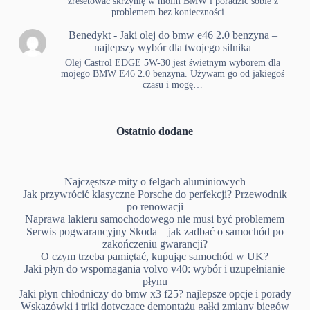
zresetować skrzynię w moim BMW i poradzić sobie z
problemem bez konieczności…
Benedykt
-
Jaki olej do bmw e46 2.0 benzyna –
najlepszy wybór dla twojego silnika
Olej Castrol EDGE 5W-30 jest świetnym wyborem dla
mojego BMW E46 2.0 benzyna. Używam go od jakiegoś
czasu i mogę…
Ostatnio dodane
Najczęstsze mity o felgach aluminiowych
Jak przywrócić klasyczne Porsche do perfekcji? Przewodnik
po renowacji
Naprawa lakieru samochodowego nie musi być problemem
Serwis pogwarancyjny Skoda – jak zadbać o samochód po
zakończeniu gwarancji?
O czym trzeba pamiętać, kupując samochód w UK?
Jaki płyn do wspomagania volvo v40: wybór i uzupełnianie
płynu
Jaki płyn chłodniczy do bmw x3 f25? najlepsze opcje i porady
Wskazówki i triki dotyczące demontażu gałki zmiany biegów