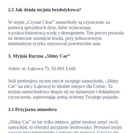
2.1 Jak działa myjnia bezdotykowa?
W myjni „Crystal Clear” samochody są czyszczone za
pomocą specjalnych dysz, które wytwarzają
wysokociśnieniową wodę z detergentem. Ten proces pozwala
na skuteczne usunięcie brudu, przy jednoczesnym
minimalnym ryzyku zarysowań powierzchni auta.
3. Myjnia Ręczna „Shiny Car”
Adres: ul. Łąkowa 75, 92-001 Łódź
Jeśli preferujesz ręczne mycie swojego samochodu, „Shiny
Car” na ulicy Łąkowej to idealne miejsce dla Ciebie. Ta
myjnia samochodowa skupia się na starannym i dokładnym
czyszczeniu, zapewniając pełną ochronę Twojego pojazdu.
3.1 Przyjazna atmosfera
„Shiny Car” to nie tylko miejsce, gdzie możesz umyć swój
samochód, to również przyjazne środowisko. Personel myjni
zawsze jest uśmiechnięty i gotowy do pomocy. Czyż to nie