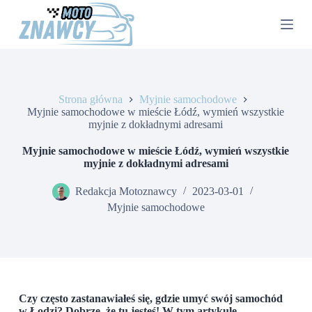
P
r
z
e
j
d
ź
Strona główna
Myjnie samochodowe
d
Myjnie samochodowe w mieście Łódź, wymień wszystkie
o
myjnie z dokładnymi adresami
t
r
e
Myjnie samochodowe w mieście Łódź, wymień wszystkie
ś
myjnie z dokładnymi adresami
c
i
Redakcja Motoznawcy
2023-03-01
Myjnie samochodowe
Czy często zastanawiałeś się, gdzie umyć swój samochód
w Łodzi? Dobrze, że tu jesteś! W tym artykule