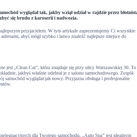
samochód wyglądał tak, jakby wziął udział w rajdzie przez błotnist
ozbyć się brudu z karoserii i nadwozia.
ajlepszym przyjacielem. W tym artykule zaprezentujemy Ci wszystkie
resami, abyś mógł szybko i łatwo znaleźć najlepsze miejsce do
 jest „Clean Car”, która znajduje się przy ulicy Warszawskiej 30. To
okładnie, jakbyś właśnie odebrał je z salonu samochodowego. Zespół
j samochód wyglądał jak nowy. Przyjazna obsługa i profesjonalne
entów.
ug pielęgnacyjnych dla Twojego samochodu, „Auto Spa” jest idealnym