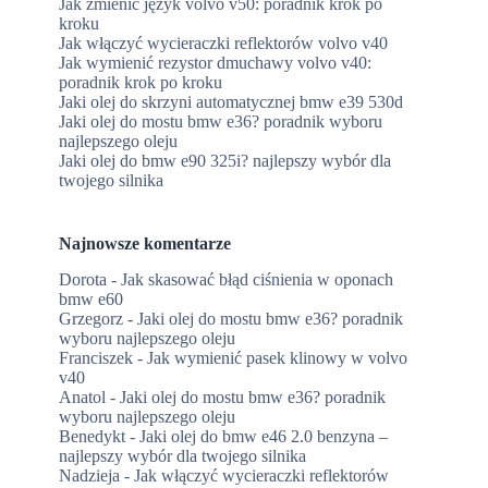
Jak zmienić język volvo v50: poradnik krok po
kroku
Jak włączyć wycieraczki reflektorów volvo v40
Jak wymienić rezystor dmuchawy volvo v40:
poradnik krok po kroku
Jaki olej do skrzyni automatycznej bmw e39 530d
Jaki olej do mostu bmw e36? poradnik wyboru
najlepszego oleju
Jaki olej do bmw e90 325i? najlepszy wybór dla
twojego silnika
Najnowsze komentarze
”
Dorota
-
Jak skasować błąd ciśnienia w oponach
bmw e60
Grzegorz
-
Jaki olej do mostu bmw e36? poradnik
wyboru najlepszego oleju
Franciszek
-
Jak wymienić pasek klinowy w volvo
v40
Anatol
-
Jaki olej do mostu bmw e36? poradnik
wyboru najlepszego oleju
Benedykt
-
Jaki olej do bmw e46 2.0 benzyna –
najlepszy wybór dla twojego silnika
Nadzieja
-
Jak włączyć wycieraczki reflektorów