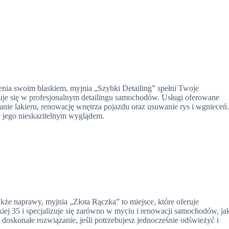
zenia swoim blaskiem, myjnia „Szybki Detailing” spełni Twoje
izuje się w profesjonalnym detailingu samochodów. Usługi oferowane
anie lakieru, renowację wnętrza pojazdu oraz usuwanie rys i wgnieceń
ę jego nieskazitelnym wyglądem.
kże naprawy, myjnia „Złota Rączka” to miejsce, które oferuje
iej 35 i specjalizuje się zarówno w myciu i renowacji samochodów, ja
oskonałe rozwiązanie, jeśli potrzebujesz jednocześnie odświeżyć i