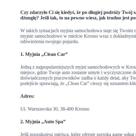
Czy zdarzyło Ci się kiedyś, że po długiej podróży Twój 
dżunglę? Jeśli tak, to na pewno wiesz, jak trudno jest p
W takich sytuacjach myjnia samochodowa staje się Twoim n
myjnie samochodowe w mieście Krosno wraz z dokładnymi ad
odświeżenia swojego pojazdu.
1. Myjnia „Clean Car”
Jedną z najpopularniejszych myjni samochodowych w Krosnie
miejsce, gdzie Twoje auto zostanie umyte i wyczyszczone d
doświadczonych pracowników zadba o każdy detal, aby Twó
podejście sprawiają, że „Clean Car” cieszy się uznaniem kli
Adres:
Ul. Warszawska 30, 38-400 Krosno
2. Myjnia „Auto Spa”
Jeśli poszukujesz miejsca, które oferuje szeroką gamę usł