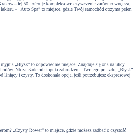
Krakowskiej 50 i oferuje kompleksowe czyszczenie zarówno wnętrza,
e lakieru – „Auto Spa” to miejsce, gdzie Twój samochód otrzyma pełen
jnia „Błysk” to odpowiednie miejsce. Znajduje się ona na ulicy
ochodów. Niezależnie od stopnia zabrudzenia Twojego pojazdu, „Błysk
lśniący i czysty. To doskonała opcja, jeśli potrzebujesz ekspresowej
erom? „Czysty Rower” to miejsce, gdzie możesz zadbać o czystość