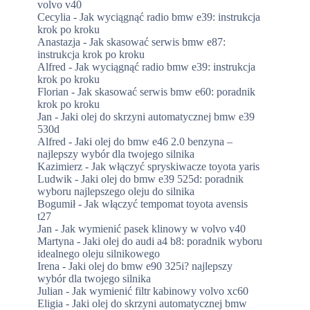
volvo v40
.
Cecylia
-
Jak wyciągnąć radio bmw e39: instrukcja
krok po kroku
Anastazja
-
Jak skasować serwis bmw e87:
instrukcja krok po kroku
Alfred
-
Jak wyciągnąć radio bmw e39: instrukcja
krok po kroku
Florian
-
Jak skasować serwis bmw e60: poradnik
krok po kroku
Jan
-
Jaki olej do skrzyni automatycznej bmw e39
530d
Alfred
-
Jaki olej do bmw e46 2.0 benzyna –
najlepszy wybór dla twojego silnika
Kazimierz
-
Jak włączyć spryskiwacze toyota yaris
Ludwik
-
Jaki olej do bmw e39 525d: poradnik
wyboru najlepszego oleju do silnika
Bogumił
-
Jak włączyć tempomat toyota avensis
t27
Jan
-
Jak wymienić pasek klinowy w volvo v40
Martyna
-
Jaki olej do audi a4 b8: poradnik wyboru
idealnego oleju silnikowego
Irena
-
Jaki olej do bmw e90 325i? najlepszy
wybór dla twojego silnika
Julian
-
Jak wymienić filtr kabinowy volvo xc60
Eligia
-
Jaki olej do skrzyni automatycznej bmw