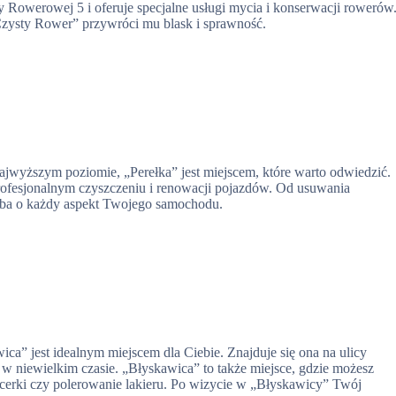
y Rowerowej 5 i oferuje specjalne usługi mycia i konserwacji rowerów
 „Czysty Rower” przywróci mu blask i sprawność.
najwyższym poziomie, „Perełka” jest miejscem, które warto odwiedzić.
 profesjonalnym czyszczeniu i renowacji pojazdów. Od usuwania
adba o każdy aspekt Twojego samochodu.
wica” jest idealnym miejscem dla Ciebie. Znajduje się ona na ulicy
w niewielkim czasie. „Błyskawica” to także miejsce, gdzie możesz
picerki czy polerowanie lakieru. Po wizycie w „Błyskawicy” Twój