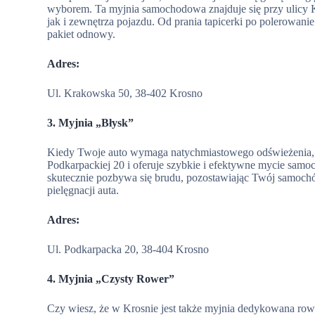
wyborem. Ta myjnia samochodowa znajduje się przy ulicy 
jak i zewnętrza pojazdu. Od prania tapicerki po polerowani
pakiet odnowy.
Adres:
Ul. Krakowska 50, 38-402 Krosno
3. Myjnia „Błysk”
Kiedy Twoje auto wymaga natychmiastowego odświeżenia, my
Podkarpackiej 20 i oferuje szybkie i efektywne mycie sam
skutecznie pozbywa się brudu, pozostawiając Twój samochód 
pielęgnacji auta.
Adres:
Ul. Podkarpacka 20, 38-404 Krosno
4. Myjnia „Czysty Rower”
Czy wiesz, że w Krosnie jest także myjnia dedykowana row