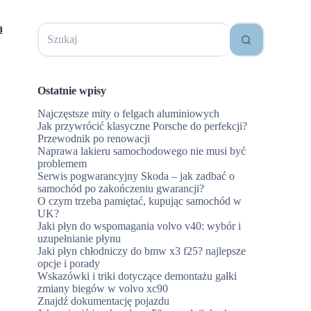
Brak
ą
wyników
Ostatnie wpisy
Najczęstsze mity o felgach aluminiowych
Jak przywrócić klasyczne Porsche do perfekcji?
Przewodnik po renowacji
Naprawa lakieru samochodowego nie musi być
problemem
Serwis pogwarancyjny Skoda – jak zadbać o
samochód po zakończeniu gwarancji?
O czym trzeba pamiętać, kupując samochód w
UK?
Jaki płyn do wspomagania volvo v40: wybór i
uzupełnianie płynu
Jaki płyn chłodniczy do bmw x3 f25? najlepsze
opcje i porady
Wskazówki i triki dotyczące demontażu gałki
zmiany biegów w volvo xc90
Znajdź dokumentację pojazdu