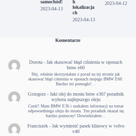
samochód!
h
2023-04-12
lokalizacja
2023-04-13
ch
2023-04-13
Komentarze
Dorota
-
Jak skasować błąd ciśnienia w oponach
bmw e60
Hej, właśnie skorzystałam z porad na tej stronie jak
skasować błąd ciśnienia w oponach mojego BMW E60.
Bardzo mi pomogło!…
Grzegorz
-
Jaki olej do mostu bmw e36? poradnik
wyboru najlepszego oleju
Cześć! Mam BMW E36 i szukałem informacji na temat
odpowiedniego oleju do mostu. Ten poradnik okazał się
bardzo pomocny! Dowiedziałem…
Franciszek
-
Jak wymienić pasek klinowy w volvo
v40