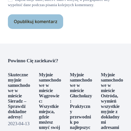
wypełnić dane podczas pisania kolejnych komentarzy.
Opublikuj komentarz
Powinno Cię zaciekawić?
Skuteczne
Myjnie
Myjnie
Myjnie
myjnie
samochodo
samochodo
samochodo
samochodo
we w
we w
we w
we w
mieście
mieście
mieście
mieście
Wągrowie
Głuchołazy
Ostróda,
Sieradz –
c:
:
wymień
Sprawdź
Wszystkie
Praktyczn
wszystkie
dokładne
miejsca,
y
myjnie z
adresy!
gdzie
przewodni
dokładny
możesz
k po
mi
2023-04-13
umyć swój
najlepszyc
adresami