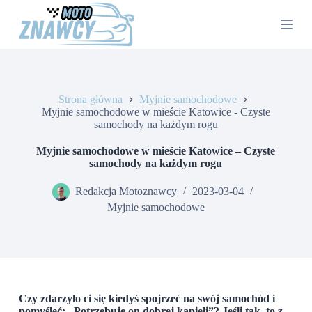
P
r
z
e
j
d
ź
Strona główna
Myjnie samochodowe
d
Myjnie samochodowe w mieście Katowice - Czyste
o
samochody na każdym rogu
t
r
e
Myjnie samochodowe w mieście Katowice – Czyste
ś
samochody na każdym rogu
c
i
Redakcja Motoznawcy
2023-03-04
Myjnie samochodowe
Czy zdarzyło ci się kiedyś spojrzeć na swój samochód i
pomyśleć: „Potrzebuje on dobrej kąpieli”? Jeśli tak, to z