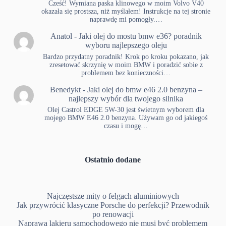
Cześć! Wymiana paska klinowego w moim Volvo V40
okazała się prostsza, niż myślałem! Instrukcje na tej stronie
naprawdę mi pomogły.…
Anatol
-
Jaki olej do mostu bmw e36? poradnik
wyboru najlepszego oleju
Bardzo przydatny poradnik! Krok po kroku pokazano, jak
zresetować skrzynię w moim BMW i poradzić sobie z
problemem bez konieczności…
Benedykt
-
Jaki olej do bmw e46 2.0 benzyna –
najlepszy wybór dla twojego silnika
Olej Castrol EDGE 5W-30 jest świetnym wyborem dla
mojego BMW E46 2.0 benzyna. Używam go od jakiegoś
czasu i mogę…
Ostatnio dodane
Najczęstsze mity o felgach aluminiowych
Jak przywrócić klasyczne Porsche do perfekcji? Przewodnik
po renowacji
Naprawa lakieru samochodowego nie musi być problemem