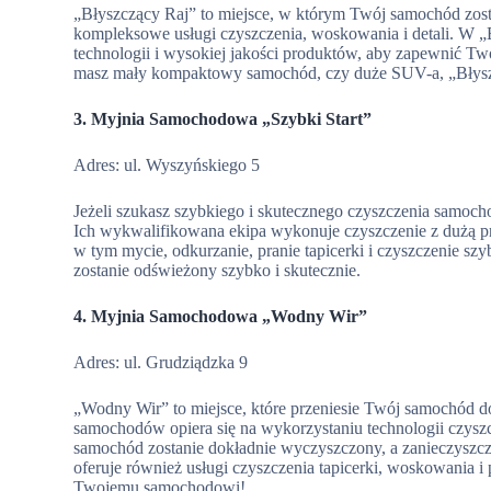
„Błyszczący Raj” to miejsce, w którym Twój samochód zosta
kompleksowe usługi czyszczenia, woskowania i detali. W 
technologii i wysokiej jakości produktów, aby zapewnić Tw
masz mały kompaktowy samochód, czy duże SUV-a, „Błyszc
3. Myjnia Samochodowa „Szybki Start”
Adres: ul. Wyszyńskiego 5
Jeżeli szukasz szybkiego i skutecznego czyszczenia samocho
Ich wykwalifikowana ekipa wykonuje czyszczenie z dużą prec
w tym mycie, odkurzanie, pranie tapicerki i czyszczenie sz
zostanie odświeżony szybko i skutecznie.
4. Myjnia Samochodowa „Wodny Wir”
Adres: ul. Grudziądzka 9
„Wodny Wir” to miejsce, które przeniesie Twój samochód d
samochodów opiera się na wykorzystaniu technologii czys
samochód zostanie dokładnie wyczyszczony, a zanieczyszcze
oferuje również usługi czyszczenia tapicerki, woskowania i
Twojemu samochodowi!