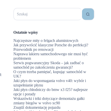
Brak
wyników
Ostatnie wpisy
Najczęstsze mity o felgach aluminiowych
Jak przywrócić klasyczne Porsche do perfekcji?
Przewodnik po renowacji
Naprawa lakieru samochodowego nie musi być
problemem
Serwis pogwarancyjny Skoda – jak zadbać o
samochód po zakończeniu gwarancji?
O czym trzeba pamiętać, kupując samochód w
ą
UK?
Jaki płyn do wspomagania volvo v40: wybór i
uzupełnianie płynu
Jaki płyn chłodniczy do bmw x3 f25? najlepsze
opcje i porady
Wskazówki i triki dotyczące demontażu gałki
zmiany biegów w volvo xc90
Znajdź dokumentację pojazdu