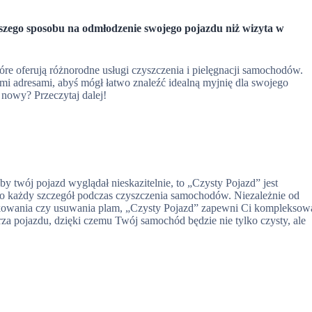
szego sposobu na odmłodzenie swojego pojazdu niż wizyta w
óre oferują różnorodne usługi czyszczenia i pielęgnacji samochodów.
mi adresami, abyś mógł łatwo znaleźć idealną myjnię dla swojego
 nowy? Przeczytaj dalej!
y twój pojazd wyglądał nieskazitelnie, to „Czysty Pojazd” jest
 o każdy szczegół podczas czyszczenia samochodów. Niezależnie od
owania czy usuwania plam, „Czysty Pojazd” zapewni Ci kompleksow
trza pojazdu, dzięki czemu Twój samochód będzie nie tylko czysty, ale