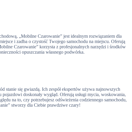
mochodową, „Mobilne Czarowanie” jest idealnym rozwiązaniem dla
 miejsce i zadba o czystość Twojego samochodu na miejscu. Oferują
Mobilne Czarowanie” korzysta z profesjonalnych narzędzi i środków
konieczności opuszczania własnego podwórka.
d stanie się gwiazdą. Ich zespół ekspertów używa najnowszych
u pojazdowi doskonały wygląd. Oferują usługi mycia, woskowania,
ględu na to, czy potrzebujesz odświeżenia codziennego samochodu,
anie” stworzy dla Ciebie prawdziwe czary!