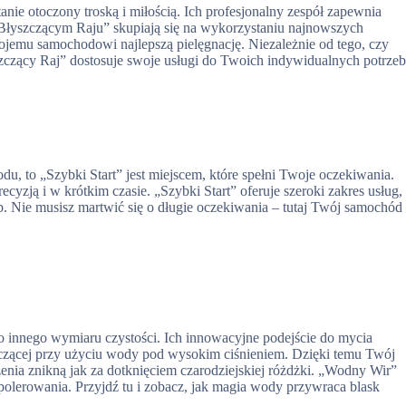
nie otoczony troską i miłością. Ich profesjonalny zespół zapewnia
„Błyszczącym Raju” skupiają się na wykorzystaniu najnowszych
ojemu samochodowi najlepszą pielęgnację. Niezależnie od tego, czy
zący Raj” dostosuje swoje usługi do Twoich indywidualnych potrzeb
du, to „Szybki Start” jest miejscem, które spełni Twoje oczekiwania.
yzją i w krótkim czasie. „Szybki Start” oferuje szeroki zakres usług,
yb. Nie musisz martwić się o długie oczekiwania – tutaj Twój samochód
o innego wymiaru czystości. Ich innowacyjne podejście do mycia
zczącej przy użyciu wody pod wysokim ciśnieniem. Dzięki temu Twój
nia znikną jak za dotknięciem czarodziejskiej różdżki. „Wodny Wir”
 polerowania. Przyjdź tu i zobacz, jak magia wody przywraca blask