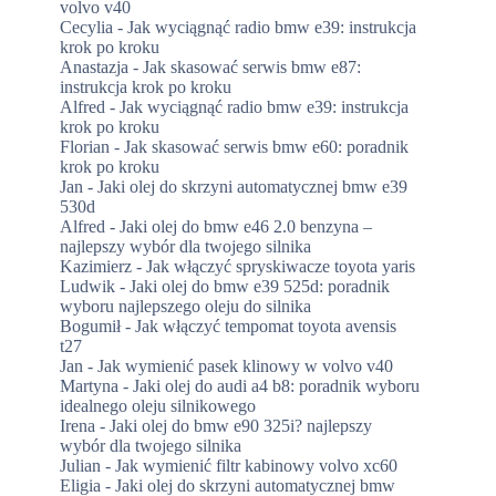
volvo v40
Cecylia
-
Jak wyciągnąć radio bmw e39: instrukcja
krok po kroku
Anastazja
-
Jak skasować serwis bmw e87:
instrukcja krok po kroku
Alfred
-
Jak wyciągnąć radio bmw e39: instrukcja
krok po kroku
Florian
-
Jak skasować serwis bmw e60: poradnik
krok po kroku
Jan
-
Jaki olej do skrzyni automatycznej bmw e39
530d
Alfred
-
Jaki olej do bmw e46 2.0 benzyna –
najlepszy wybór dla twojego silnika
Kazimierz
-
Jak włączyć spryskiwacze toyota yaris
Ludwik
-
Jaki olej do bmw e39 525d: poradnik
wyboru najlepszego oleju do silnika
Bogumił
-
Jak włączyć tempomat toyota avensis
t27
Jan
-
Jak wymienić pasek klinowy w volvo v40
Martyna
-
Jaki olej do audi a4 b8: poradnik wyboru
idealnego oleju silnikowego
Irena
-
Jaki olej do bmw e90 325i? najlepszy
wybór dla twojego silnika
Julian
-
Jak wymienić filtr kabinowy volvo xc60
Eligia
-
Jaki olej do skrzyni automatycznej bmw