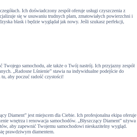
szczegółach. Ich doświadczony zespół oferuje usługi czyszczenia z
ecjalizuje się w usuwaniu trudnych plam, zmatowiałych powierzchni i
ska blask i będzie wyglądał jak nowy. Jeśli szukasz perfekcji,
ość Twojego samochodu, ale także o Twój nastrój. Ich przyjazny zespół
 innych. „Radosne Lśnienie” stawia na indywidualne podejście do
ź tu, aby poczuć radość czystości!
ący Diament” jest miejscem dla Ciebie. Ich profesjonalna ekipa oferuje
zczenie wnętrza i renowacja samochodów. „Błyszczący Diament” używa
duktów, aby zapewnić Twojemu samochodowi nieskazitelny wygląd.
ć się prawdziwym diamentem.