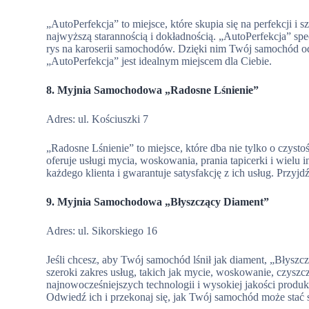
„AutoPerfekcja” to miejsce, które skupia się na perfekcji i 
najwyższą starannością i dokładnością. „AutoPerfekcja” sp
rys na karoserii samochodów. Dzięki nim Twój samochód odzy
„AutoPerfekcja” jest idealnym miejscem dla Ciebie.
8. Myjnia Samochodowa „Radosne Lśnienie”
Adres: ul. Kościuszki 7
„Radosne Lśnienie” to miejsce, które dba nie tylko o czyst
oferuje usługi mycia, woskowania, prania tapicerki i wielu
każdego klienta i gwarantuje satysfakcję z ich usług. Przyjd
9. Myjnia Samochodowa „Błyszczący Diament”
Adres: ul. Sikorskiego 16
Jeśli chcesz, aby Twój samochód lśnił jak diament, „Błyszcz
szeroki zakres usług, takich jak mycie, woskowanie, czys
najnowocześniejszych technologii i wysokiej jakości pro
Odwiedź ich i przekonaj się, jak Twój samochód może sta