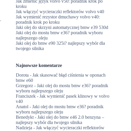
Jak zmienić język volvo v50: poradnik krok po
kroku
Jak włączyć wycieraczki reflektorów volvo v40
Jak wymienić rezystor dmuchawy volvo v40:
.
poradnik krok po kroku
Jaki olej do skrzyni automatycznej bmw e39 530d
Jaki olej do mostu bmw e36? poradnik wyboru
najlepszego oleju
Jaki olej do bmw e90 325i? najlepszy wybór dla
twojego silnika
Najnowsze komentarze
Dorota
-
Jak skasować błąd ciśnienia w oponach
bmw e60
Grzegorz
-
Jaki olej do mostu bmw e36? poradnik
wyboru najlepszego oleju
Franciszek
-
Jak wymienić pasek klinowy w volvo
v40
Anatol
-
Jaki olej do mostu bmw e36? poradnik
wyboru najlepszego oleju
Benedykt
-
Jaki olej do bmw e46 2.0 benzyna –
najlepszy wybór dla twojego silnika
Nadzieja
-
Jak włączyć wycieraczki reflektorów