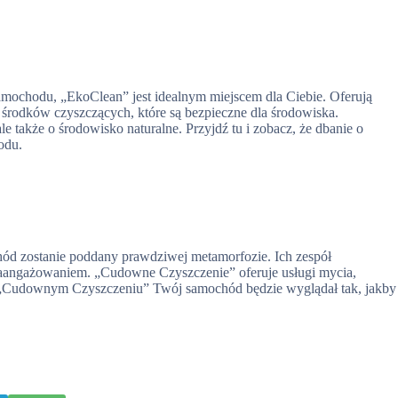
samochodu, „EkoClean” jest idealnym miejscem dla Ciebie. Oferują
środków czyszczących, które są bezpieczne dla środowiska.
 także o środowisko naturalne. Przyjdź tu i zobacz, że dbanie o
odu.
d zostanie poddany prawdziwej metamorfozie. Ich zespół
zaangażowaniem. „Cudowne Czyszczenie” oferuje usługi mycia,
 w „Cudownym Czyszczeniu” Twój samochód będzie wyglądał tak, jakby