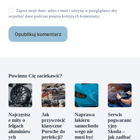
Zapisz moje dane, adres e-mail i witrynę w przeglądarce aby
wypełnić dane podczas pisania kolejnych komentarzy.
Opublikuj komentarz
Powinno Cię zaciekawić?
Najczęstsz
Jak
Naprawa
Serwis
e mity o
przywrócić
lakieru
pogwaranc
felgach
klasyczne
samochodo
yjny
aluminiow
Porsche do
wego nie
Skoda –
ych
perfekcji?
musi być
jak zadbać