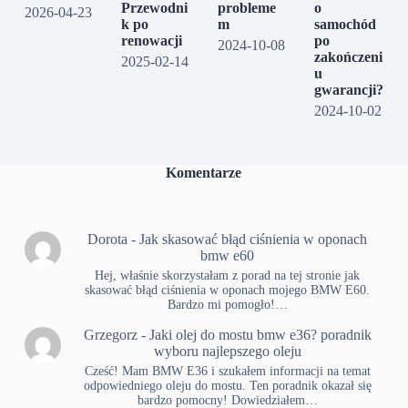
Przewodni
probleme
o
2026-04-23
k po
m
samochód
renowacji
po
2024-10-08
zakończeni
2025-02-14
u
gwarancji?
2024-10-02
Komentarze
Dorota
-
Jak skasować błąd ciśnienia w oponach
bmw e60
Hej, właśnie skorzystałam z porad na tej stronie jak
skasować błąd ciśnienia w oponach mojego BMW E60.
Bardzo mi pomogło!…
Grzegorz
-
Jaki olej do mostu bmw e36? poradnik
wyboru najlepszego oleju
Cześć! Mam BMW E36 i szukałem informacji na temat
odpowiedniego oleju do mostu. Ten poradnik okazał się
bardzo pomocny! Dowiedziałem…