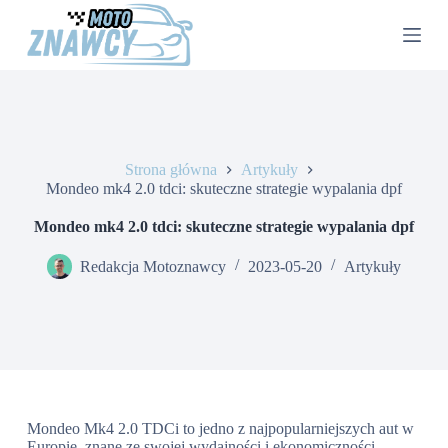
P
r
z
e
j
d
ź
d
o
Strona główna
Artykuły
t
Mondeo mk4 2.0 tdci: skuteczne strategie wypalania dpf
r
e
Mondeo mk4 2.0 tdci: skuteczne strategie wypalania dpf
ś
c
Redakcja Motoznawcy
2023-05-20
Artykuły
i
Mondeo Mk4 2.0 TDCi to jedno z najpopularniejszych aut w
Europie, znane ze swojej wydajności i ekonomiczności.