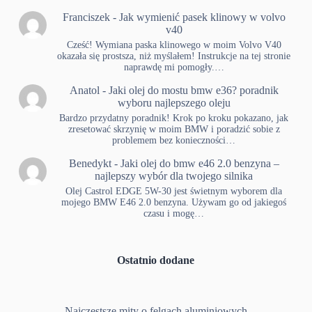
Franciszek
-
Jak wymienić pasek klinowy w volvo
v40
Cześć! Wymiana paska klinowego w moim Volvo V40
okazała się prostsza, niż myślałem! Instrukcje na tej stronie
naprawdę mi pomogły.…
Anatol
-
Jaki olej do mostu bmw e36? poradnik
wyboru najlepszego oleju
Bardzo przydatny poradnik! Krok po kroku pokazano, jak
zresetować skrzynię w moim BMW i poradzić sobie z
problemem bez konieczności…
Benedykt
-
Jaki olej do bmw e46 2.0 benzyna –
najlepszy wybór dla twojego silnika
Olej Castrol EDGE 5W-30 jest świetnym wyborem dla
mojego BMW E46 2.0 benzyna. Używam go od jakiegoś
czasu i mogę…
Ostatnio dodane
Najczęstsze mity o felgach aluminiowych