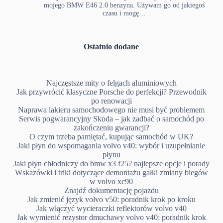
mojego BMW E46 2.0 benzyna. Używam go od jakiegoś
czasu i mogę…
Ostatnio dodane
Najczęstsze mity o felgach aluminiowych
Jak przywrócić klasyczne Porsche do perfekcji? Przewodnik
po renowacji
Naprawa lakieru samochodowego nie musi być problemem
Serwis pogwarancyjny Skoda – jak zadbać o samochód po
zakończeniu gwarancji?
O czym trzeba pamiętać, kupując samochód w UK?
Jaki płyn do wspomagania volvo v40: wybór i uzupełnianie
płynu
Jaki płyn chłodniczy do bmw x3 f25? najlepsze opcje i porady
Wskazówki i triki dotyczące demontażu gałki zmiany biegów
w volvo xc90
Znajdź dokumentację pojazdu
Jak zmienić język volvo v50: poradnik krok po kroku
Jak włączyć wycieraczki reflektorów volvo v40
Jak wymienić rezystor dmuchawy volvo v40: poradnik krok