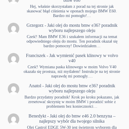
bmw e60
Hej, właśnie skorzystałam z porad na tej stronie jak
skasować błąd ciśnienia w oponach mojego BMW E60.
Bardzo mi pomogło!…
Grzegorz
-
Jaki olej do mostu bmw e36? poradnik
wyboru najlepszego oleju
Cześć! Mam BMW E36 i szukałem informacji na temat
odpowiedniego oleju do mostu. Ten poradnik okazał się
bardzo pomocny! Dowiedziałem…
Franciszek
-
Jak wymienić pasek klinowy w volvo
v40
Cześć! Wymiana paska klinowego w moim Volvo V40
okazała się prostsza, niż myślałem! Instrukcje na tej stronie
naprawdę mi pomogły.…
Anatol
-
Jaki olej do mostu bmw e36? poradnik
wyboru najlepszego oleju
Bardzo przydatny poradnik! Krok po kroku pokazano, jak
zresetować skrzynię w moim BMW i poradzić sobie z
problemem bez konieczności…
Benedykt
-
Jaki olej do bmw e46 2.0 benzyna –
najlepszy wybór dla twojego silnika
Olej Castrol EDGE 5W-30 jest świetnym wyborem dla