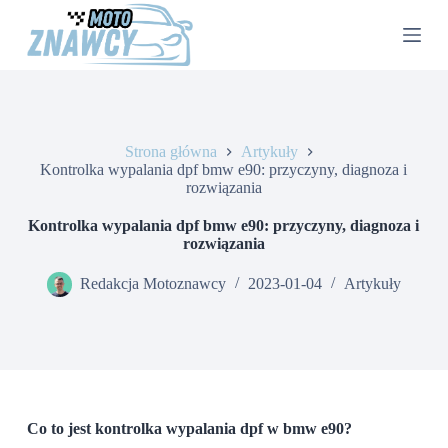
P
r
z
e
j
d
ź
d
Strona główna
Artykuły
o
Kontrolka wypalania dpf bmw e90: przyczyny, diagnoza i
t
rozwiązania
r
e
Kontrolka wypalania dpf bmw e90: przyczyny, diagnoza i
ś
rozwiązania
c
i
Redakcja Motoznawcy
2023-01-04
Artykuły
Co to jest kontrolka wypalania dpf w bmw e90?