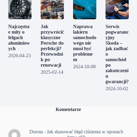
Najczęstsz
Jak
Naprawa
Serwis
e mity o
przywrócić
lakieru
pogwaranc
felgach
klasyczne
samochodo
yjny
aluminiow
Porsche do
wego nie
Skoda –
ych
perfekcji?
musi być
jak zadbać
Przewodni
probleme
o
2026-04-23
k po
m
samochód
renowacji
po
2024-10-08
zakończeni
2025-02-14
u
gwarancji?
2024-10-02
Komentarze
Dorota
-
Jak skasować błąd ciśnienia w oponach