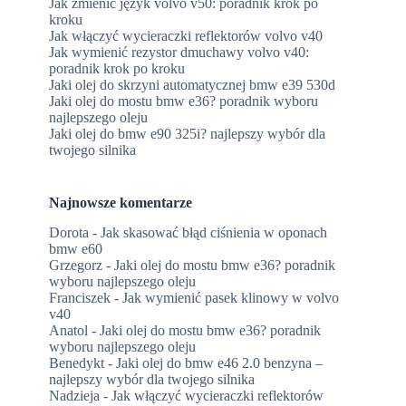
Jak zmienić język volvo v50: poradnik krok po
kroku
Jak włączyć wycieraczki reflektorów volvo v40
Jak wymienić rezystor dmuchawy volvo v40:
poradnik krok po kroku
Jaki olej do skrzyni automatycznej bmw e39 530d
Jaki olej do mostu bmw e36? poradnik wyboru
najlepszego oleju
Jaki olej do bmw e90 325i? najlepszy wybór dla
twojego silnika
Najnowsze komentarze
Dorota
-
Jak skasować błąd ciśnienia w oponach
bmw e60
Grzegorz
-
Jaki olej do mostu bmw e36? poradnik
wyboru najlepszego oleju
Franciszek
-
Jak wymienić pasek klinowy w volvo
v40
Anatol
-
Jaki olej do mostu bmw e36? poradnik
wyboru najlepszego oleju
Benedykt
-
Jaki olej do bmw e46 2.0 benzyna –
najlepszy wybór dla twojego silnika
Nadzieja
-
Jak włączyć wycieraczki reflektorów