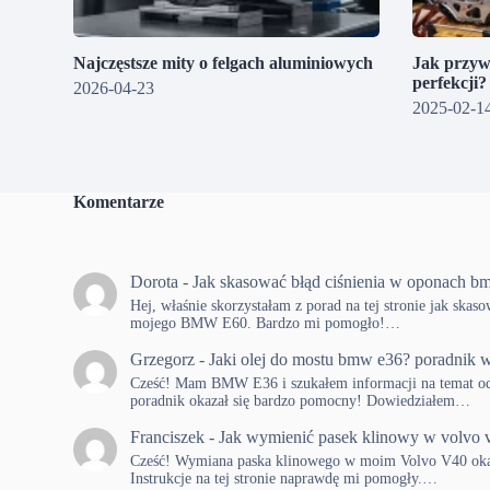
Najczęstsze mity o felgach aluminiowych
Jak przyw
perfekcji
2026-04-23
2025-02-1
Komentarze
Dorota
-
Jak skasować błąd ciśnienia w oponach b
Hej, właśnie skorzystałam z porad na tej stronie jak skas
mojego BMW E60. Bardzo mi pomogło!…
Grzegorz
-
Jaki olej do mostu bmw e36? poradnik w
Cześć! Mam BMW E36 i szukałem informacji na temat od
poradnik okazał się bardzo pomocny! Dowiedziałem…
Franciszek
-
Jak wymienić pasek klinowy w volvo 
Cześć! Wymiana paska klinowego w moim Volvo V40 okaza
Instrukcje na tej stronie naprawdę mi pomogły.…