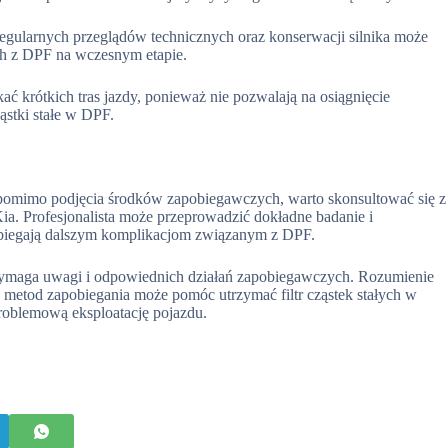
gularnych przeglądów technicznych oraz konserwacji silnika może
h z DPF na wczesnym etapie.
kać krótkich tras jazdy, ponieważ nie pozwalają na osiągnięcie
ąstki stałe w DPF.
pomimo podjęcia środków zapobiegawczych, warto skonsultować się z
a. Profesjonalista może przeprowadzić dokładne badanie i
obiegają dalszym komplikacjom związanym z DPF.
maga uwagi i odpowiednich działań zapobiegawczych. Rozumienie
 metod zapobiegania może pomóc utrzymać filtr cząstek stałych w
problemową eksploatację pojazdu.