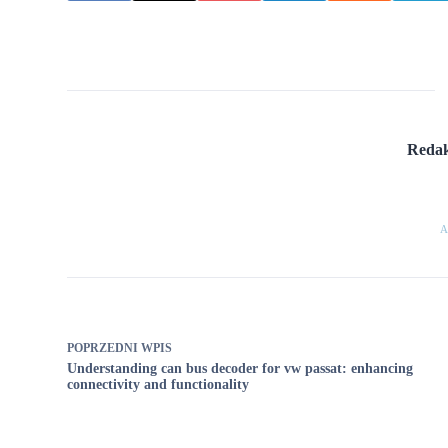
Redak
A
POPRZEDNI
WPIS
Understanding can bus decoder for vw passat: enhancing
connectivity and functionality