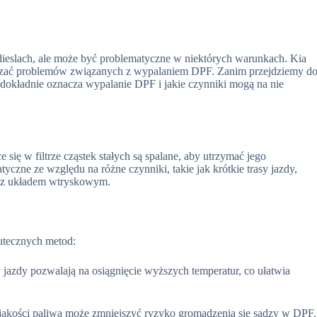
ieslach, ale może być problematyczne w niektórych warunkach. Kia
czać problemów związanych z wypalaniem DPF. Zanim przejdziemy d
dokładnie oznacza wypalanie DPF i jakie czynniki mogą na nie
się w filtrze cząstek stałych są spalane, aby utrzymać jego
czne ze względu na różne czynniki, takie jak krótkie trasy jazdy,
my z układem wtryskowym.
utecznych metod:
 jazdy pozwalają na osiągnięcie wyższych temperatur, co ułatwia
akości paliwa może zmniejszyć ryzyko gromadzenia się sadzy w DPF.