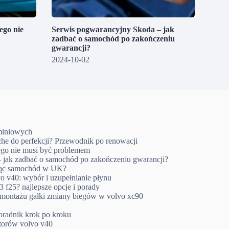
go nie
Serwis pogwarancyjny Skoda – jak
zadbać o samochód po zakończeniu
gwarancji?
2024-10-02
uminiowych
che do perfekcji? Przewodnik po renowacji
go nie musi być problemem
 jak zadbać o samochód po zakończeniu gwarancji?
ując samochód w UK?
o v40: wybór i uzupełnianie płynu
 f25? najlepsze opcje i porady
emontażu gałki zmiany biegów w volvo xc90
oradnik krok po kroku
ktorów volvo v40