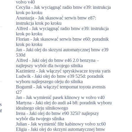
volvo v40
Cecylia
-
Jak wyciągnąć radio bmw e39: instrukcja
krok po kroku
Anastazja
-
Jak skasować serwis bmw e87:
instrukcja krok po kroku
Alfred
-
Jak wyciągnąć radio bmw e39: instrukcja
krok po kroku
Florian
-
Jak skasować serwis bmw e60: poradnik
krok po kroku
Jan
-
Jaki olej do skrzyni automatycznej bmw e39
530d
Alfred
-
Jaki olej do bmw e46 2.0 benzyna –
najlepszy wybór dla twojego silnika
Kazimierz
-
Jak włączyć spryskiwacze toyota yaris
Ludwik
-
Jaki olej do bmw e39 525d: poradnik
wyboru najlepszego oleju do silnika
Bogumił
-
Jak włączyć tempomat toyota avensis
t27
Jan
-
Jak wymienić pasek klinowy w volvo v40
Martyna
-
Jaki olej do audi a4 b8: poradnik wyboru
S
idealnego oleju silnikowego
f
Irena
-
Jaki olej do bmw e90 325i? najlepszy
wybór dla twojego silnika
Julian
-
Jak wymienić filtr kabinowy volvo xc60
Eligia
-
Jaki olej do skrzyni automatycznej bmw