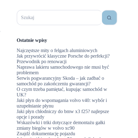
Brak
wyników
o
Ostatnie wpisy
Najczęstsze mity o felgach aluminiowych
Jak przywrócić klasyczne Porsche do perfekcji?
Przewodnik po renowacji
Naprawa lakieru samochodowego nie musi być
problemem
Serwis pogwarancyjny Skoda – jak zadbać o
samochód po zakończeniu gwarancji?
O czym trzeba pamiętać, kupując samochód w
UK?
Jaki płyn do wspomagania volvo v40: wybór i
uzupełnianie płynu
Jaki płyn chłodniczy do bmw x3 f25? najlepsze
opcje i porady
Wskazówki i triki dotyczące demontażu gałki
zmiany biegów w volvo xc90
Znajdź dokumentację pojazdu