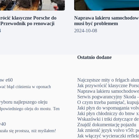
rócić klasyczne Porsche do
Naprawa lakieru samochodowe
? Przewodnik po renowacji
musi być problemem
4
2024-10-08
Ostatnio dodane
mw e60
Najczęstsze mity o felgach al
Jak przywrócić klasyczne Pors
ować błąd ciśnienia w oponach
Naprawa lakieru samochodowe
Serwis pogwarancyjny Skoda –
yboru najlepszego oleju
O czym trzeba pamiętać, kup
Jaki płyn do wspomagania volv
powiedniego oleju do mostu. Ten
Jaki płyn chłodniczy do bmw x3
Wskazówki i triki dotyczące d
v40
Znajdź dokumentację pojazdu
Jak zmienić język volvo v50: p
ła się prostsza, niż myślałem!
Jak włączyć wycieraczki refle