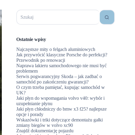
Brak
wyników
Ostatnie wpisy
Najczęstsze mity o felgach aluminiowych
Jak przywrócić klasyczne Porsche do perfekcji?
Przewodnik po renowacji
Naprawa lakieru samochodowego nie musi być
problemem
Serwis pogwarancyjny Skoda – jak zadbać o
samochód po zakończeniu gwarancji?
O czym trzeba pamiętać, kupując samochód w
UK?
Jaki płyn do wspomagania volvo v40: wybór i
uzupełnianie płynu
Jaki płyn chłodniczy do bmw x3 f25? najlepsze
opcje i porady
Wskazówki i triki dotyczące demontażu gałki
zmiany biegów w volvo xc90
Znajdź dokumentację pojazdu