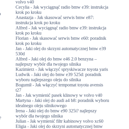
volvo v40
Cecylia
-
Jak wyciągnąć radio bmw e39: instrukcja
krok po kroku
o
Anastazja
-
Jak skasować serwis bmw e87:
instrukcja krok po kroku
Alfred
-
Jak wyciągnąć radio bmw e39: instrukcja
krok po kroku
Florian
-
Jak skasować serwis bmw e60: poradnik
krok po kroku
Jan
-
Jaki olej do skrzyni automatycznej bmw e39
530d
Alfred
-
Jaki olej do bmw e46 2.0 benzyna –
najlepszy wybór dla twojego silnika
Kazimierz
-
Jak włączyć spryskiwacze toyota yaris
Ludwik
-
Jaki olej do bmw e39 525d: poradnik
wyboru najlepszego oleju do silnika
Bogumił
-
Jak włączyć tempomat toyota avensis
t27
Jan
-
Jak wymienić pasek klinowy w volvo v40
Martyna
-
Jaki olej do audi a4 b8: poradnik wyboru
idealnego oleju silnikowego
Irena
-
Jaki olej do bmw e90 325i? najlepszy
wybór dla twojego silnika
e
Julian
-
Jak wymienić filtr kabinowy volvo xc60
Eligia
-
Jaki olej do skrzyni automatycznej bmw