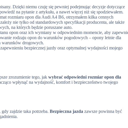
isany. Dzięki niemu czuję się pewniej podejmując decyzje dotyczące
owiedź na pytanie z artykułu, a nawet więcej niż się spodziewałem.
mat rozmiaru opon dla Audi A4 B6, otrzymałem kilka cennych
leży nie tylko od standardowych specyfikacji producenta, ale także
ych, na których będzie poruszane auto.
li stanu opon oraz ich wymiany w odpowiednim momencie, aby zapewni
osowanie rodzaju opon do warunków pogodowych – opony letnie dla
ch warunków drogowych.
– zapewnieniu bezpiecznej jazdy oraz optymalnej wydajności mojego
epsze zrozumienie tego, jak
wybrać odpowiedni rozmiar opon dla
acząco wpłynąć na wydajność, komfort i bezpieczeństwo twojego
, gdy zajdzie taka potrzeba.
Bezpieczna jazda
zawsze powinna być
gadnienia.