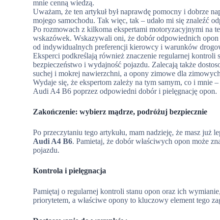
mnie cenną wiedzą.
Uważam, że ten artykuł był naprawdę pomocny i dobrze nap
mojego samochodu. Tak więc, tak – udało mi się znaleźć odp
Po rozmowach z kilkoma ekspertami motoryzacyjnymi na te
wskazówek. Wskazywali oni, że dobór odpowiednich opon za
od indywidualnych preferencji kierowcy i warunków drogow
Eksperci podkreślają również znaczenie regularnej kontro
bezpieczeństwo i wydajność pojazdu. Zalecają także dost
suchej i mokrej nawierzchni, a opony zimowe dla zimowy
Wydaje się, że ekspertom zależy na tym samym, co i mnie 
Audi A4 B6 poprzez odpowiedni dobór i pielęgnację opon.
Zakończenie: wybierz mądrze, podróżuj bezpiecznie
Po przeczytaniu tego artykułu, mam nadzieję, że masz już l
Audi A4 B6
. Pamietaj, że dobór właściwych opon może zn
pojazdu.
Kontrola i pielęgnacja
Pamiętaj o regularnej kontroli stanu opon oraz ich wymianie
priorytetem, a właściwe opony to kluczowy element tego za