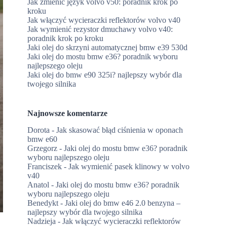
Jak zmienić język volvo v50: poradnik krok po
kroku
Jak włączyć wycieraczki reflektorów volvo v40
Jak wymienić rezystor dmuchawy volvo v40:
poradnik krok po kroku
Jaki olej do skrzyni automatycznej bmw e39 530d
Jaki olej do mostu bmw e36? poradnik wyboru
najlepszego oleju
Jaki olej do bmw e90 325i? najlepszy wybór dla
twojego silnika
Najnowsze komentarze
Dorota
-
Jak skasować błąd ciśnienia w oponach
bmw e60
Grzegorz
-
Jaki olej do mostu bmw e36? poradnik
wyboru najlepszego oleju
Franciszek
-
Jak wymienić pasek klinowy w volvo
v40
Anatol
-
Jaki olej do mostu bmw e36? poradnik
wyboru najlepszego oleju
Benedykt
-
Jaki olej do bmw e46 2.0 benzyna –
najlepszy wybór dla twojego silnika
Nadzieja
-
Jak włączyć wycieraczki reflektorów