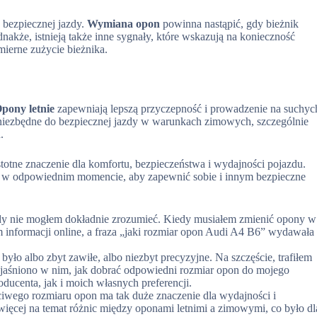
 bezpiecznej jazdy.
Wymiana opon
powinna nastąpić, gdy bieżnik
akże, istnieją także inne sygnały, które wskazują na konieczność
ierne zużycie bieżnika.
pony letnie
zapewniają lepszą przyczepność i prowadzenie na suchyc
niezbędne do bezpiecznej jazdy w warunkach zimowych, szczególnie
.
tne znaczenie dla komfortu, bezpieczeństwa i wydajności pojazdu.
nie w odpowiednim momencie, aby zapewnić sobie i innym bezpieczne
igdy nie mogłem dokładnie zrozumieć. Kiedy musiałem zmienić opony w
informacji online, a fraza „jaki rozmiar opon Audi A4 B6” wydawała
było albo zbyt zawiłe, albo niezbyt precyzyjne. Na szczęście, trafiłem
Wyjaśniono w nim, jak dobrać odpowiedni rozmiar opon do mojego
ucenta, jak i moich własnych preferencji.
iwego rozmiaru opon ma tak duże znaczenie dla wydajności i
więcej na temat różnic między oponami letnimi a zimowymi, co było dl