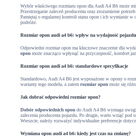
Wybór właściwego rozmiaru opon dla Audi A4 B6 może mieć
Przestrzeganie zaleceń producenta oraz zrozumienie potr
Pamiętaj o regularnej kontroli stanu opon i ich wymianie
podróże.
Rozmiar opon audi a4 b6: wpływ na wydajność pojazd
Odpowiedni rozmiar opon ma kluczowe znaczenie dla wyda
opon
może znacząco wpłynąć na przyczepność, komfort jazd
Rozmiar opon audi a4 b6: standardowe specyfikacje
Standardowo, Audi A4 B6 jest wyposażone w opony o rozm
warianty tego modelu, a zatem
rozmiar opon
może się różni
Jak dobrać odpowiedni rozmiar opon?
Dobór odpowiednich opon
do Audi A4 B6 wymaga uwzględ
zalecenia producenta pojazdu. Po drugie, warto wziąć pod 
Wreszcie, należy rozważyć indywidualne preferencje dotycz
Wymiana opon audi a4 b6: kiedy jest czas na zmianę?