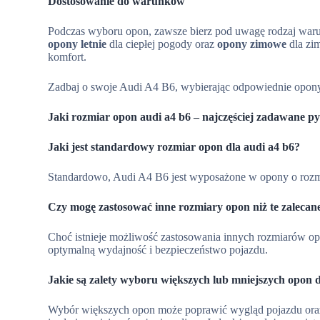
Dostosowanie do warunków
Podczas wyboru opon, zawsze bierz pod uwagę rodzaj warun
opony letnie
dla ciepłej pogody oraz
opony zimowe
dla zi
komfort.
Zadbaj o swoje Audi A4 B6, wybierając odpowiednie opony, 
Jaki rozmiar opon audi a4 b6 – najczęściej zadawane py
Jaki jest standardowy rozmiar opon dla audi a4 b6?
Standardowo, Audi A4 B6 jest wyposażone w opony o r
Czy mogę zastosować inne rozmiary opon niż te zalecan
Choć istnieje możliwość zastosowania innych rozmiarów opo
optymalną wydajność i bezpieczeństwo pojazdu.
Jakie są zalety wyboru większych lub mniejszych opon d
Wybór większych opon może poprawić wygląd pojazdu oraz