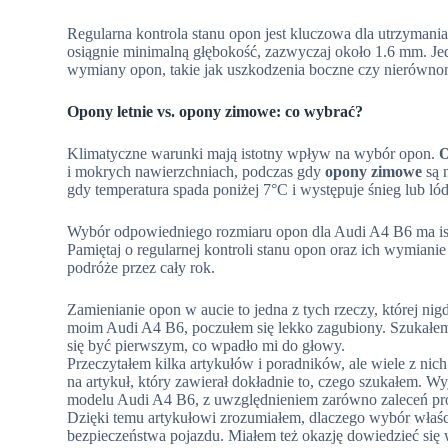
Regularna kontrola stanu opon jest kluczowa dla utrzymania
osiągnie minimalną głębokość, zazwyczaj około 1.6 mm. Jedn
wymiany opon, takie jak uszkodzenia boczne czy nierównom
Opony letnie vs. opony zimowe: co wybrać?
Klimatyczne warunki mają istotny wpływ na wybór opon.
O
i mokrych nawierzchniach, podczas gdy
opony zimowe
są 
gdy temperatura spada poniżej 7°C i występuje śnieg lub lód
Wybór odpowiedniego rozmiaru opon dla Audi A4 B6 ma isto
Pamiętaj o regularnej kontroli stanu opon oraz ich wymia
podróże przez cały rok.
Zamienianie opon w aucie to jedna z tych rzeczy, której n
moim Audi A4 B6, poczułem się lekko zagubiony. Szukałem 
się być pierwszym, co wpadło mi do głowy.
Przeczytałem kilka artykułów i poradników, ale wiele z nich 
na artykuł, który zawierał dokładnie to, czego szukałem. 
modelu Audi A4 B6, z uwzględnieniem zarówno zaleceń prod
Dzięki temu artykułowi zrozumiałem, dlaczego wybór właśc
bezpieczeństwa pojazdu. Miałem też okazję dowiedzieć się 