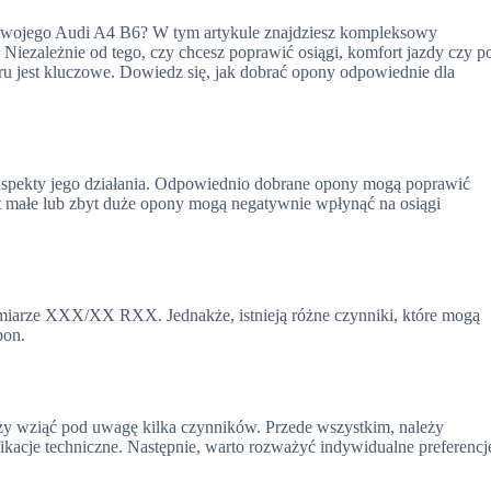
do twojego Audi A4 B6? W tym artykule znajdziesz kompleksowy
iezależnie od tego, czy chcesz poprawić osiągi, komfort jazdy czy p
ru jest kluczowe. Dowiedz się, jak dobrać opony odpowiednie dla
spekty jego działania. Odpowiednio dobrane opony mogą poprawić
yt małe lub zbyt duże opony mogą negatywnie wpłynąć na osiągi
iarze XXX/XX RXX. Jednakże, istnieją różne czynniki, które mogą
pon.
y wziąć pod uwagę kilka czynników. Przede wszystkim, należy
ikacje techniczne. Następnie, warto rozważyć indywidualne preferencj