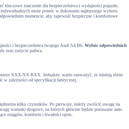
 kluczowe znaczenie dla bezpieczeństwa i wydajności pojazdu.
zeb indywidualnych może pomóc w dokonaniu najlepszego wyboru.
 w odpowiednim momencie, aby zapewnić bezpieczne i komfortowe
u
jności i bezpieczeństwa twojego Audi A4 B6.
Wybór odpowiednich
y oraz zużycie paliwa.
iarze XXX/XX RXX. Jednakże, warto zauważyć, że istnieją różne
ć w zależności od specyfikacji fabrycznej.
nienia kilku czynników. Po pierwsze, należy zwrócić uwagę na
uwagę warunki drogowe, na których głównie będzie poruszane auto.
ące osiągów, komfortu i trwałości opon.