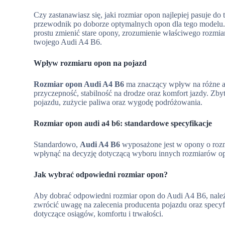
Czy zastanawiasz się, jaki rozmiar opon najlepiej pasuje 
przewodnik po doborze optymalnych opon dla tego modelu. N
prostu zmienić stare opony, zrozumienie właściwego rozmia
twojego Audi A4 B6.
Wpływ rozmiaru opon na pojazd
Rozmiar opon Audi A4 B6
ma znaczący wpływ na różne a
przyczepność, stabilność na drodze oraz komfort jazdy. Zb
pojazdu, zużycie paliwa oraz wygodę podróżowania.
Rozmiar opon audi a4 b6: standardowe specyfikacje
Standardowo,
Audi A4 B6
wyposażone jest w opony o rozm
wpłynąć na decyzję dotyczącą wyboru innych rozmiarów o
Jak wybrać odpowiedni rozmiar opon?
Aby dobrać odpowiedni rozmiar opon do Audi A4 B6, należ
zwrócić uwagę na zalecenia producenta pojazdu oraz specyf
dotyczące osiągów, komfortu i trwałości.