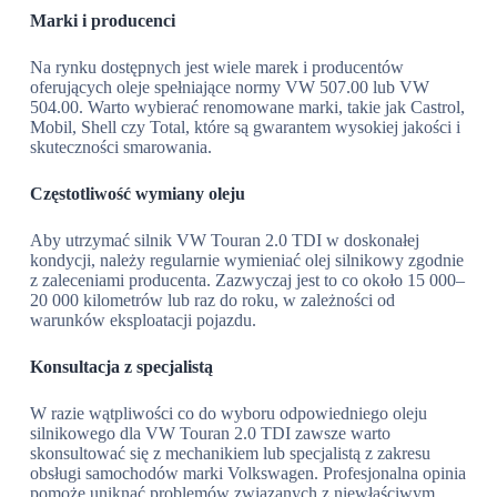
Marki i producenci
Na rynku dostępnych jest wiele marek i producentów
oferujących oleje spełniające normy VW 507.00 lub VW
504.00. Warto wybierać renomowane marki, takie jak Castrol,
Mobil, Shell czy Total, które są gwarantem wysokiej jakości i
skuteczności smarowania.
Częstotliwość wymiany oleju
Aby utrzymać silnik VW Touran 2.0 TDI w doskonałej
kondycji, należy regularnie wymieniać olej silnikowy zgodnie
z zaleceniami producenta. Zazwyczaj jest to co około 15 000–
20 000 kilometrów lub raz do roku, w zależności od
warunków eksploatacji pojazdu.
Konsultacja z specjalistą
W razie wątpliwości co do wyboru odpowiedniego oleju
silnikowego dla VW Touran 2.0 TDI zawsze warto
skonsultować się z mechanikiem lub specjalistą z zakresu
obsługi samochodów marki Volkswagen. Profesjonalna opinia
pomoże uniknąć problemów związanych z niewłaściwym