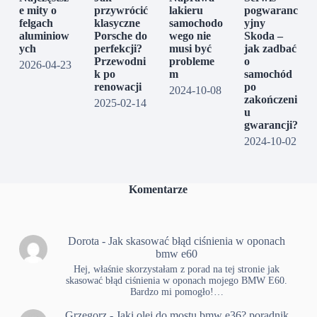
e mity o
przywrócić
lakieru
pogwaranc
felgach
klasyczne
samochodo
yjny
aluminiow
Porsche do
wego nie
Skoda –
ych
perfekcji?
musi być
jak zadbać
Przewodni
probleme
o
2026-04-23
k po
m
samochód
renowacji
po
2024-10-08
zakończeni
2025-02-14
u
gwarancji?
2024-10-02
Komentarze
Dorota
-
Jak skasować błąd ciśnienia w oponach
bmw e60
Hej, właśnie skorzystałam z porad na tej stronie jak
skasować błąd ciśnienia w oponach mojego BMW E60.
Bardzo mi pomogło!…
Grzegorz
-
Jaki olej do mostu bmw e36? poradnik