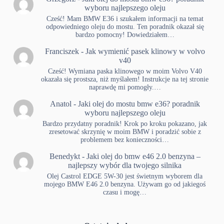
wyboru najlepszego oleju
Cześć! Mam BMW E36 i szukałem informacji na temat
odpowiedniego oleju do mostu. Ten poradnik okazał się
bardzo pomocny! Dowiedziałem…
Franciszek
-
Jak wymienić pasek klinowy w volvo
v40
Cześć! Wymiana paska klinowego w moim Volvo V40
okazała się prostsza, niż myślałem! Instrukcje na tej stronie
naprawdę mi pomogły.…
Anatol
-
Jaki olej do mostu bmw e36? poradnik
wyboru najlepszego oleju
Bardzo przydatny poradnik! Krok po kroku pokazano, jak
zresetować skrzynię w moim BMW i poradzić sobie z
problemem bez konieczności…
Benedykt
-
Jaki olej do bmw e46 2.0 benzyna –
najlepszy wybór dla twojego silnika
Olej Castrol EDGE 5W-30 jest świetnym wyborem dla
mojego BMW E46 2.0 benzyna. Używam go od jakiegoś
czasu i mogę…