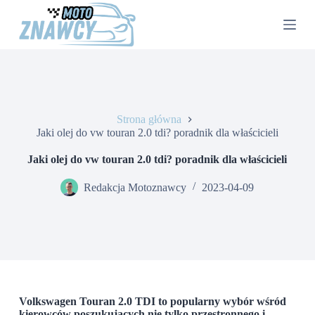
P
r
z
e
j
d
ź
d
o
Strona główna
t
Jaki olej do vw touran 2.0 tdi? poradnik dla właścicieli
r
e
Jaki olej do vw touran 2.0 tdi? poradnik dla właścicieli
ś
c
Redakcja Motoznawcy
2023-04-09
i
Volkswagen Touran 2.0 TDI to popularny wybór wśród
kierowców poszukujących nie tylko przestronnego i