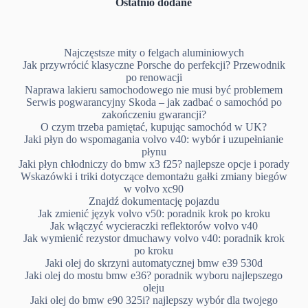
Ostatnio dodane
Najczęstsze mity o felgach aluminiowych
Jak przywrócić klasyczne Porsche do perfekcji? Przewodnik
po renowacji
Naprawa lakieru samochodowego nie musi być problemem
Serwis pogwarancyjny Skoda – jak zadbać o samochód po
zakończeniu gwarancji?
O czym trzeba pamiętać, kupując samochód w UK?
Jaki płyn do wspomagania volvo v40: wybór i uzupełnianie
płynu
Jaki płyn chłodniczy do bmw x3 f25? najlepsze opcje i porady
Wskazówki i triki dotyczące demontażu gałki zmiany biegów
w volvo xc90
Znajdź dokumentację pojazdu
Jak zmienić język volvo v50: poradnik krok po kroku
Jak włączyć wycieraczki reflektorów volvo v40
Jak wymienić rezystor dmuchawy volvo v40: poradnik krok
po kroku
Jaki olej do skrzyni automatycznej bmw e39 530d
Jaki olej do mostu bmw e36? poradnik wyboru najlepszego
oleju
Jaki olej do bmw e90 325i? najlepszy wybór dla twojego