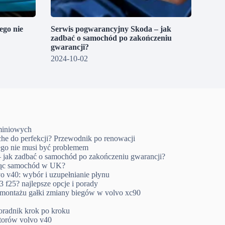
go nie
Serwis pogwarancyjny Skoda – jak
zadbać o samochód po zakończeniu
gwarancji?
2024-10-02
uminiowych
che do perfekcji? Przewodnik po renowacji
go nie musi być problemem
 jak zadbać o samochód po zakończeniu gwarancji?
ując samochód w UK?
o v40: wybór i uzupełnianie płynu
 f25? najlepsze opcje i porady
emontażu gałki zmiany biegów w volvo xc90
oradnik krok po kroku
ktorów volvo v40