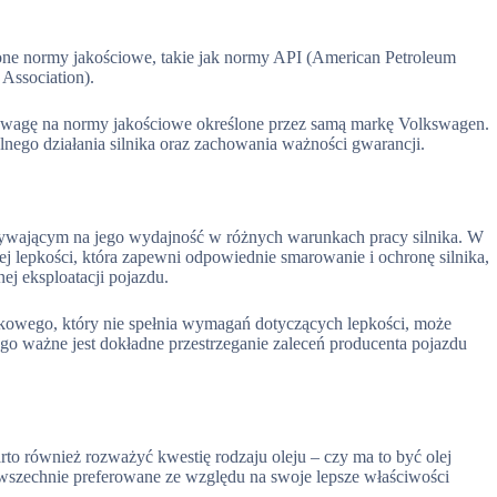
ślone normy jakościowe, takie jak normy API (American Petroleum
Association).
wagę na normy jakościowe określone przez samą markę Volkswagen.
lnego działania silnika oraz zachowania ważności gwarancji.
ływającym na jego wydajność w różnych warunkach pracy silnika. W
j lepkości, która zapewni odpowiednie smarowanie i ochronę silnika,
j eksploatacji pojazdu.
ikowego, który nie spełnia wymagań dotyczących lepkości, może
ego ważne jest dokładne przestrzeganie zaleceń producenta pojazdu
to również rozważyć kwestię rodzaju oleju – czy ma to być olej
owszechnie preferowane ze względu na swoje lepsze właściwości