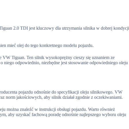
guan 2.0 TDI jest kluczowy dla utrzymania silnika w dobrej kondycj
ien mieć olej do tego konkretnego modelu pojazdu.
ie VW Tiguan. Ten silnik wysokoprężny cieszy się uznaniem ze
o niego odpowiednio, niezbędne jest stosowanie odpowiedniego oleju
producenta pojazdu odnośnie do specyfikacji oleju silnikowego. VW
z norm jakościowych, aby silnik działał zgodnie z oczekiwaniami.
ju można znaleźć w instrukcji obsługi pojazdu. Warto również
ym, aby uzyskać fachową poradę odnośnie najlepszego wyboru oleju