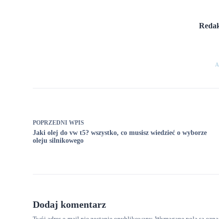
Redak
A
POPRZEDNI
WPIS
Jaki olej do vw t5? wszystko, co musisz wiedzieć o wyborze
oleju silnikowego
Dodaj komentarz
Twój adres e-mail nie zostanie opublikowany.
Wymagane pola są ozn