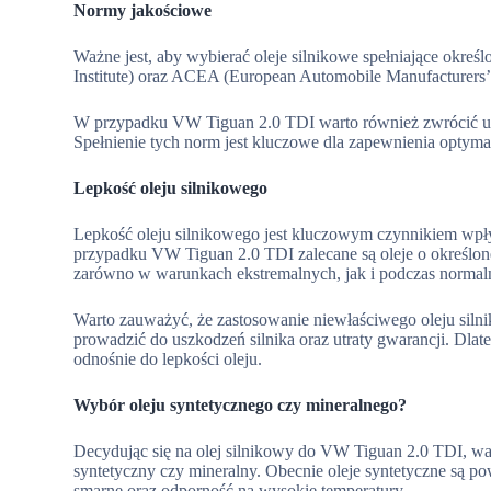
Normy jakościowe
Ważne jest, aby wybierać oleje silnikowe spełniające okre
Institute) oraz ACEA (European Automobile Manufacturers’ 
W przypadku VW Tiguan 2.0 TDI warto również zwrócić u
Spełnienie tych norm jest kluczowe dla zapewnienia optyma
Lepkość oleju silnikowego
Lepkość oleju silnikowego jest kluczowym czynnikiem wp
przypadku VW Tiguan 2.0 TDI zalecane są oleje o określone
zarówno w warunkach ekstremalnych, jak i podczas normalne
Warto zauważyć, że zastosowanie niewłaściwego oleju siln
prowadzić do uszkodzeń silnika oraz utraty gwarancji. Dlat
odnośnie do lepkości oleju.
Wybór oleju syntetycznego czy mineralnego?
Decydując się na olej silnikowy do VW Tiguan 2.0 TDI, war
syntetyczny czy mineralny. Obecnie oleje syntetyczne są p
smarne oraz odporność na wysokie temperatury.