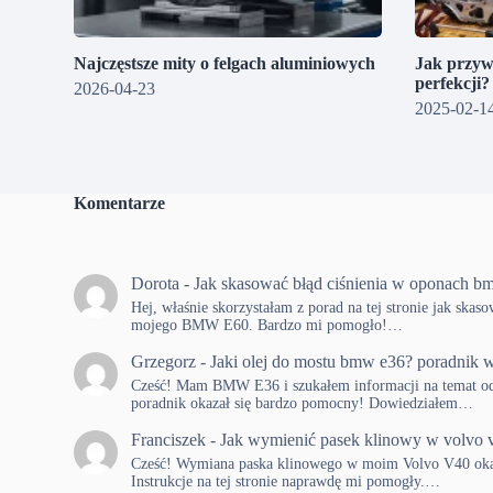
Najczęstsze mity o felgach aluminiowych
Jak przyw
perfekcji
2026-04-23
2025-02-1
Komentarze
Dorota
-
Jak skasować błąd ciśnienia w oponach b
Hej, właśnie skorzystałam z porad na tej stronie jak skas
mojego BMW E60. Bardzo mi pomogło!…
Grzegorz
-
Jaki olej do mostu bmw e36? poradnik w
Cześć! Mam BMW E36 i szukałem informacji na temat od
poradnik okazał się bardzo pomocny! Dowiedziałem…
Franciszek
-
Jak wymienić pasek klinowy w volvo 
Cześć! Wymiana paska klinowego w moim Volvo V40 okaza
Instrukcje na tej stronie naprawdę mi pomogły.…