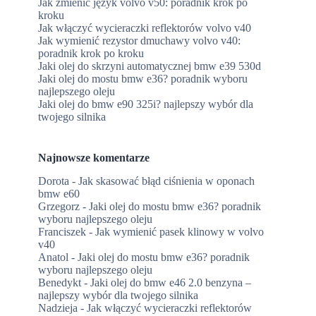
Jak zmienić język volvo v50: poradnik krok po
kroku
Jak włączyć wycieraczki reflektorów volvo v40
Jak wymienić rezystor dmuchawy volvo v40:
poradnik krok po kroku
Jaki olej do skrzyni automatycznej bmw e39 530d
Jaki olej do mostu bmw e36? poradnik wyboru
najlepszego oleju
Jaki olej do bmw e90 325i? najlepszy wybór dla
twojego silnika
Najnowsze komentarze
Dorota
-
Jak skasować błąd ciśnienia w oponach
bmw e60
Grzegorz
-
Jaki olej do mostu bmw e36? poradnik
wyboru najlepszego oleju
Franciszek
-
Jak wymienić pasek klinowy w volvo
v40
Anatol
-
Jaki olej do mostu bmw e36? poradnik
wyboru najlepszego oleju
Benedykt
-
Jaki olej do bmw e46 2.0 benzyna –
najlepszy wybór dla twojego silnika
Nadzieja
-
Jak włączyć wycieraczki reflektorów