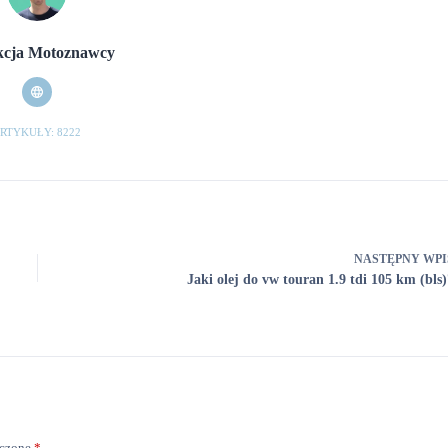
cja Motoznawcy
RTYKUŁY: 8222
NASTĘPNY
WPI
Jaki olej do vw touran 1.9 tdi 105 km (bls)
aczone
*