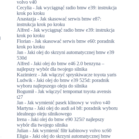
volvo v40
Cecylia
-
Jak wyciągnąć radio bmw e39: instrukcja
krok po kroku
Anastazja
-
Jak skasować serwis bmw e87:
instrukcja krok po kroku
Alfred
-
Jak wyciągnąć radio bmw e39: instrukcja
krok po kroku
ą
Florian
-
Jak skasować serwis bmw e60: poradnik
krok po kroku
Jan
-
Jaki olej do skrzyni automatycznej bmw e39
530d
Alfred
-
Jaki olej do bmw e46 2.0 benzyna –
najlepszy wybór dla twojego silnika
Kazimierz
-
Jak włączyć spryskiwacze toyota yaris
Ludwik
-
Jaki olej do bmw e39 525d: poradnik
wyboru najlepszego oleju do silnika
Bogumił
-
Jak włączyć tempomat toyota avensis
t27
Jan
-
Jak wymienić pasek klinowy w volvo v40
Martyna
-
Jaki olej do audi a4 b8: poradnik wyboru
idealnego oleju silnikowego
Irena
-
Jaki olej do bmw e90 325i? najlepszy
wybór dla twojego silnika
Julian
-
Jak wymienić filtr kabinowy volvo xc60
Eligia
-
Jaki olej do skrzyni automatycznej bmw