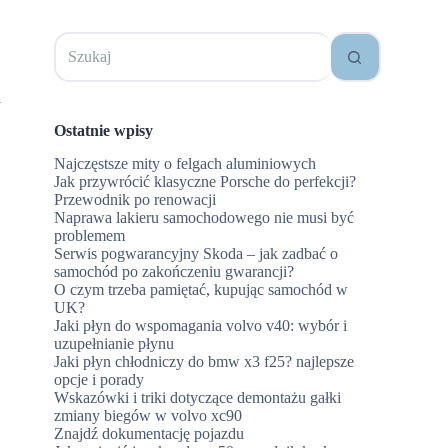
Brak
wyników
i
Ostatnie wpisy
Najczęstsze mity o felgach aluminiowych
Jak przywrócić klasyczne Porsche do perfekcji?
Przewodnik po renowacji
Naprawa lakieru samochodowego nie musi być
problemem
Serwis pogwarancyjny Skoda – jak zadbać o
samochód po zakończeniu gwarancji?
O czym trzeba pamiętać, kupując samochód w
UK?
Jaki płyn do wspomagania volvo v40: wybór i
uzupełnianie płynu
Jaki płyn chłodniczy do bmw x3 f25? najlepsze
opcje i porady
Wskazówki i triki dotyczące demontażu gałki
zmiany biegów w volvo xc90
Znajdź dokumentację pojazdu