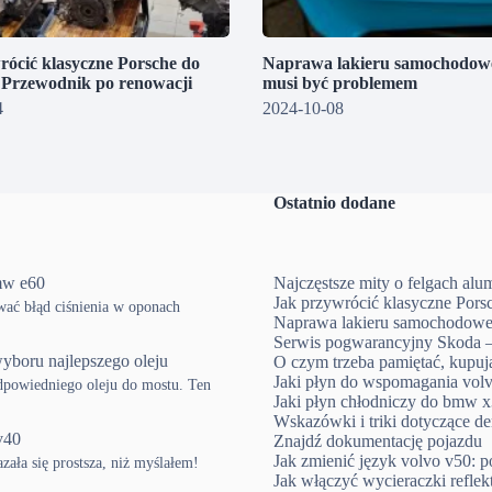
rócić klasyczne Porsche do
Naprawa lakieru samochodowe
? Przewodnik po renowacji
musi być problemem
4
2024-10-08
Ostatnio dodane
mw e60
Najczęstsze mity o felgach al
Jak przywrócić klasyczne Pors
ować błąd ciśnienia w oponach
Naprawa lakieru samochodowe
Serwis pogwarancyjny Skoda –
yboru najlepszego oleju
O czym trzeba pamiętać, kup
Jaki płyn do wspomagania volv
powiedniego oleju do mostu. Ten
Jaki płyn chłodniczy do bmw x3
Wskazówki i triki dotyczące d
v40
Znajdź dokumentację pojazdu
Jak zmienić język volvo v50: p
ła się prostsza, niż myślałem!
Jak włączyć wycieraczki refle