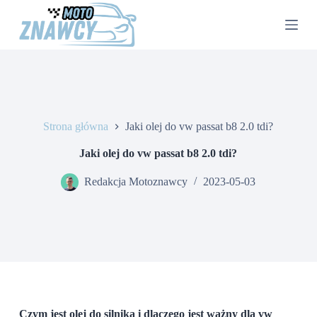
P
r
z
e
j
d
ź
d
o
Strona główna
Jaki olej do vw passat b8 2.0 tdi?
t
r
e
Jaki olej do vw passat b8 2.0 tdi?
ś
c
Redakcja Motoznawcy
2023-05-03
i
Czym jest olej do silnika i dlaczego jest ważny dla vw