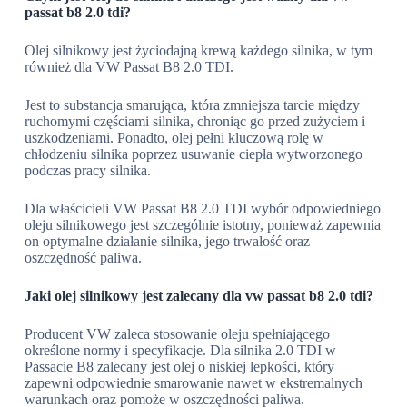
passat b8 2.0 tdi?
Olej silnikowy jest życiodajną krewą każdego silnika, w tym
również dla VW Passat B8 2.0 TDI.
Jest to substancja smarująca, która zmniejsza tarcie między
ruchomymi częściami silnika, chroniąc go przed zużyciem i
uszkodzeniami. Ponadto, olej pełni kluczową rolę w
chłodzeniu silnika poprzez usuwanie ciepła wytworzonego
podczas pracy silnika.
Dla właścicieli VW Passat B8 2.0 TDI wybór odpowiedniego
oleju silnikowego jest szczególnie istotny, ponieważ zapewnia
on optymalne działanie silnika, jego trwałość oraz
oszczędność paliwa.
Jaki olej silnikowy jest zalecany dla vw passat b8 2.0 tdi?
Producent VW zaleca stosowanie oleju spełniającego
określone normy i specyfikacje. Dla silnika 2.0 TDI w
Passacie B8 zalecany jest olej o niskiej lepkości, który
zapewni odpowiednie smarowanie nawet w ekstremalnych
warunkach oraz pomoże w oszczędności paliwa.