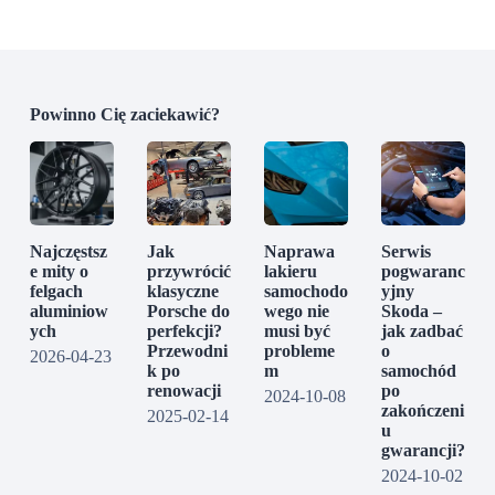
Powinno Cię zaciekawić?
Najczęstsz
Jak
Naprawa
Serwis
e mity o
przywrócić
lakieru
pogwaranc
felgach
klasyczne
samochodo
yjny
aluminiow
Porsche do
wego nie
Skoda –
ych
perfekcji?
musi być
jak zadbać
Przewodni
probleme
o
2026-04-23
k po
m
samochód
renowacji
po
2024-10-08
zakończeni
2025-02-14
u
gwarancji?
2024-10-02