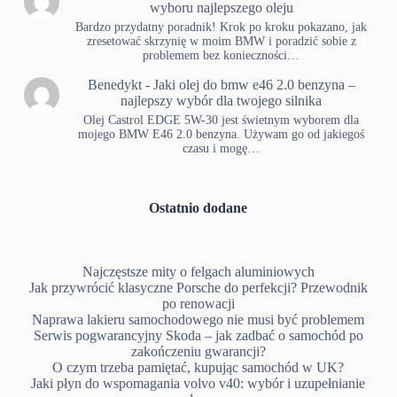
wyboru najlepszego oleju
Bardzo przydatny poradnik! Krok po kroku pokazano, jak
zresetować skrzynię w moim BMW i poradzić sobie z
problemem bez konieczności…
Benedykt
-
Jaki olej do bmw e46 2.0 benzyna –
najlepszy wybór dla twojego silnika
Olej Castrol EDGE 5W-30 jest świetnym wyborem dla
mojego BMW E46 2.0 benzyna. Używam go od jakiegoś
czasu i mogę…
Ostatnio dodane
Najczęstsze mity o felgach aluminiowych
Jak przywrócić klasyczne Porsche do perfekcji? Przewodnik
po renowacji
Naprawa lakieru samochodowego nie musi być problemem
Serwis pogwarancyjny Skoda – jak zadbać o samochód po
zakończeniu gwarancji?
O czym trzeba pamiętać, kupując samochód w UK?
Jaki płyn do wspomagania volvo v40: wybór i uzupełnianie