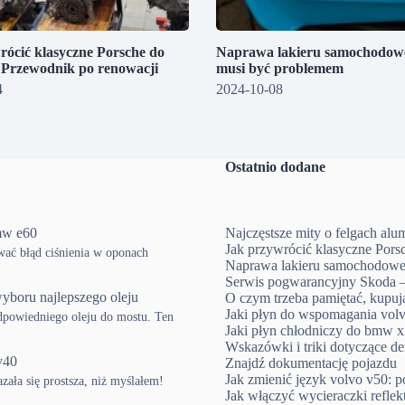
rócić klasyczne Porsche do
Naprawa lakieru samochodowe
? Przewodnik po renowacji
musi być problemem
4
2024-10-08
Ostatnio dodane
mw e60
Najczęstsze mity o felgach al
Jak przywrócić klasyczne Pors
ować błąd ciśnienia w oponach
Naprawa lakieru samochodowe
Serwis pogwarancyjny Skoda –
yboru najlepszego oleju
O czym trzeba pamiętać, kup
Jaki płyn do wspomagania volv
powiedniego oleju do mostu. Ten
Jaki płyn chłodniczy do bmw x3
Wskazówki i triki dotyczące d
v40
Znajdź dokumentację pojazdu
Jak zmienić język volvo v50: p
ła się prostsza, niż myślałem!
Jak włączyć wycieraczki refle