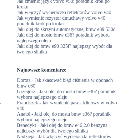
Jak zmienić język volvo v50: poradnik krok po
kroku
Jak włączyć wycieraczki reflektorów volvo v40
Jak wymienić rezystor dmuchawy volvo v40:
poradnik krok po kroku
Jaki olej do skrzyni automatycznej bmw e39 530d
Jaki olej do mostu bmw e36? poradnik wyboru
najlepszego oleju
Jaki olej do bmw e90 325i? najlepszy wybór dla
twojego silnika
Najnowsze komentarze
Dorota
-
Jak skasować błąd ciśnienia w oponach
bmw e60
Grzegorz
-
Jaki olej do mostu bmw e36? poradnik
wyboru najlepszego oleju
Franciszek
-
Jak wymienić pasek klinowy w volvo
w
v40
Anatol
-
Jaki olej do mostu bmw e36? poradnik
wyboru najlepszego oleju
Benedykt
-
Jaki olej do bmw e46 2.0 benzyna –
najlepszy wybór dla twojego silnika
Nadzieja
-
Jak włączyć wycieraczki reflektorów