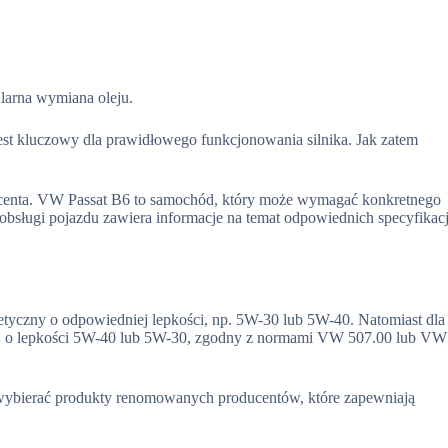
?
larna wymiana oleju.
t kluczowy dla prawidłowego funkcjonowania silnika. Jak zatem
ducenta. VW Passat B6 to samochód, który może wymagać konkretnego
a obsługi pojazdu zawiera informacje na temat odpowiednich specyfikacj
etyczny o odpowiedniej lepkości, np. 5W-30 lub 5W-40. Natomiast dla
j o lepkości 5W-40 lub 5W-30, zgodny z normami VW 507.00 lub VW
 wybierać produkty renomowanych producentów, które zapewniają