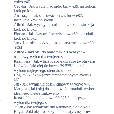
volvo v40
Cecylia
-
Jak wyciągnąć radio bmw e39: instrukcja
krok po kroku
Anastazja
-
Jak skasować serwis bmw e87:
instrukcja krok po kroku
Alfred
-
Jak wyciągnąć radio bmw e39: instrukcja
krok po kroku
Florian
-
Jak skasować serwis bmw e60: poradnik
krok po kroku
Jan
-
Jaki olej do skrzyni automatycznej bmw e39
530d
Alfred
-
Jaki olej do bmw e46 2.0 benzyna –
najlepszy wybór dla twojego silnika
Kazimierz
-
Jak włączyć spryskiwacze toyota yaris
Ludwik
-
Jaki olej do bmw e39 525d: poradnik
wyboru najlepszego oleju do silnika
Bogumił
-
Jak włączyć tempomat toyota avensis
t27
Jan
-
Jak wymienić pasek klinowy w volvo v40
Martyna
-
Jaki olej do audi a4 b8: poradnik wyboru
idealnego oleju silnikowego
Irena
-
Jaki olej do bmw e90 325i? najlepszy
wybór dla twojego silnika
Julian
-
Jak wymienić filtr kabinowy volvo xc60
Eligia
-
Jaki olej do skrzyni automatycznej bmw