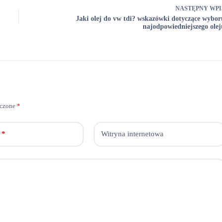
NASTĘPNY
WPI
Jaki olej do vw tdi? wskazówki dotyczące wybor
najodpowiedniejszego olej
aczone
*
*
Witryna internetowa