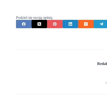
Podziel się swoją opinią
Redak
A