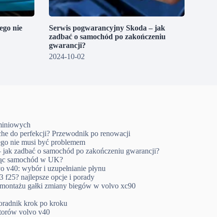
go nie
Serwis pogwarancyjny Skoda – jak
zadbać o samochód po zakończeniu
gwarancji?
2024-10-02
uminiowych
che do perfekcji? Przewodnik po renowacji
go nie musi być problemem
 jak zadbać o samochód po zakończeniu gwarancji?
ując samochód w UK?
o v40: wybór i uzupełnianie płynu
 f25? najlepsze opcje i porady
emontażu gałki zmiany biegów w volvo xc90
oradnik krok po kroku
ktorów volvo v40