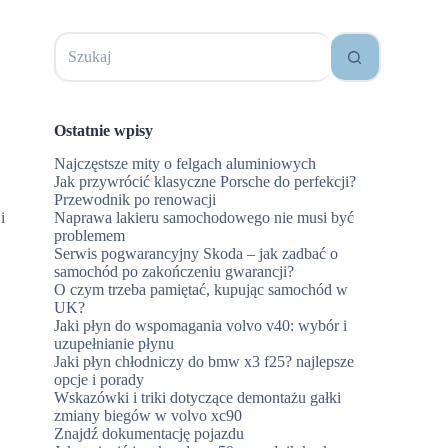
Brak
wyników
Ostatnie wpisy
Najczęstsze mity o felgach aluminiowych
Jak przywrócić klasyczne Porsche do perfekcji?
Przewodnik po renowacji
i
Naprawa lakieru samochodowego nie musi być
problemem
Serwis pogwarancyjny Skoda – jak zadbać o
samochód po zakończeniu gwarancji?
O czym trzeba pamiętać, kupując samochód w
UK?
Jaki płyn do wspomagania volvo v40: wybór i
uzupełnianie płynu
Jaki płyn chłodniczy do bmw x3 f25? najlepsze
opcje i porady
Wskazówki i triki dotyczące demontażu gałki
zmiany biegów w volvo xc90
Znajdź dokumentację pojazdu