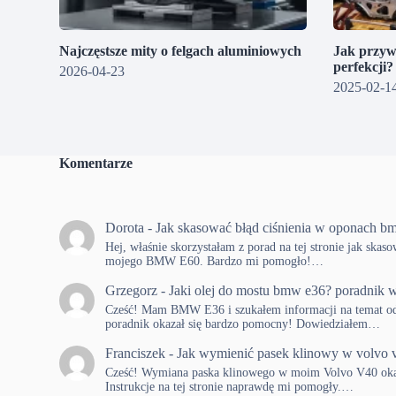
Najczęstsze mity o felgach aluminiowych
Jak przyw
perfekcji
2026-04-23
2025-02-1
Komentarze
Dorota
-
Jak skasować błąd ciśnienia w oponach b
Hej, właśnie skorzystałam z porad na tej stronie jak skas
mojego BMW E60. Bardzo mi pomogło!…
Grzegorz
-
Jaki olej do mostu bmw e36? poradnik w
Cześć! Mam BMW E36 i szukałem informacji na temat od
poradnik okazał się bardzo pomocny! Dowiedziałem…
Franciszek
-
Jak wymienić pasek klinowy w volvo 
Cześć! Wymiana paska klinowego w moim Volvo V40 okaza
Instrukcje na tej stronie naprawdę mi pomogły.…