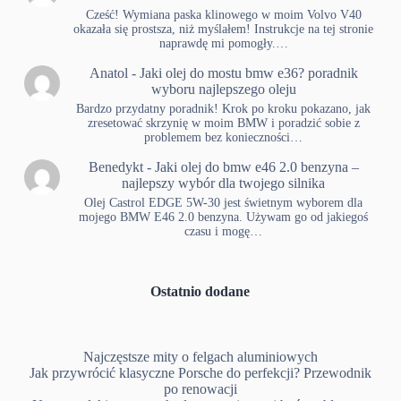
Cześć! Wymiana paska klinowego w moim Volvo V40
okazała się prostsza, niż myślałem! Instrukcje na tej stronie
naprawdę mi pomogły.…
Anatol
-
Jaki olej do mostu bmw e36? poradnik
wyboru najlepszego oleju
Bardzo przydatny poradnik! Krok po kroku pokazano, jak
zresetować skrzynię w moim BMW i poradzić sobie z
problemem bez konieczności…
Benedykt
-
Jaki olej do bmw e46 2.0 benzyna –
najlepszy wybór dla twojego silnika
Olej Castrol EDGE 5W-30 jest świetnym wyborem dla
mojego BMW E46 2.0 benzyna. Używam go od jakiegoś
czasu i mogę…
Ostatnio dodane
Najczęstsze mity o felgach aluminiowych
Jak przywrócić klasyczne Porsche do perfekcji? Przewodnik
po renowacji