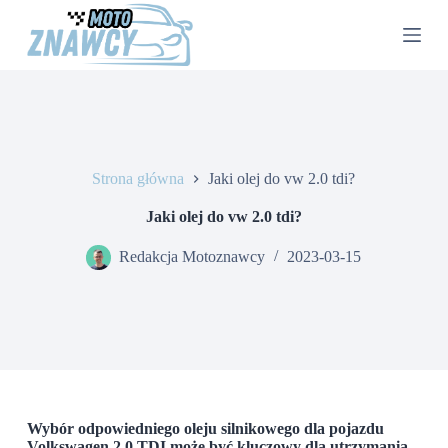
P
r
z
e
j
d
ź
d
o
Strona główna
Jaki olej do vw 2.0 tdi?
t
r
e
Jaki olej do vw 2.0 tdi?
ś
c
Redakcja Motoznawcy
2023-03-15
i
Wybór odpowiedniego oleju silnikowego dla pojazdu
Volkswagen 2.0 TDI może być kluczowy dla utrzymania