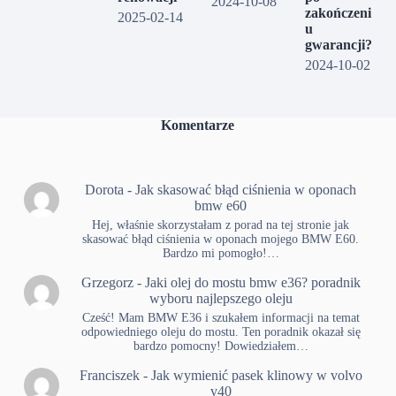
2024-10-08
zakończeni
2025-02-14
u
gwarancji?
2024-10-02
Komentarze
Dorota
-
Jak skasować błąd ciśnienia w oponach
bmw e60
Hej, właśnie skorzystałam z porad na tej stronie jak
skasować błąd ciśnienia w oponach mojego BMW E60.
Bardzo mi pomogło!…
Grzegorz
-
Jaki olej do mostu bmw e36? poradnik
wyboru najlepszego oleju
Cześć! Mam BMW E36 i szukałem informacji na temat
odpowiedniego oleju do mostu. Ten poradnik okazał się
bardzo pomocny! Dowiedziałem…
Franciszek
-
Jak wymienić pasek klinowy w volvo
v40