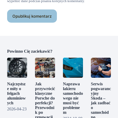
wypełnić dane podczas pisania kolejnych komentarzy.
Opublikuj komentarz
Powinno Cię zaciekawić?
Najczęstsz
Jak
Naprawa
Serwis
e mity o
przywrócić
lakieru
pogwaranc
felgach
klasyczne
samochodo
yjny
aluminiow
Porsche do
wego nie
Skoda –
ych
perfekcji?
musi być
jak zadbać
Przewodni
probleme
o
2026-04-23
k po
m
samochód
renowacji
po