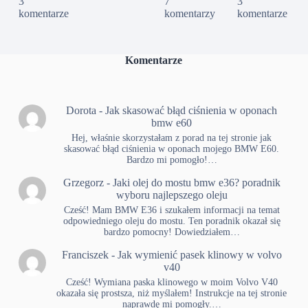
3
7
3
komentarze
komentarzy
komentarze
Komentarze
Dorota
-
Jak skasować błąd ciśnienia w oponach
bmw e60
Hej, właśnie skorzystałam z porad na tej stronie jak
skasować błąd ciśnienia w oponach mojego BMW E60.
Bardzo mi pomogło!…
Grzegorz
-
Jaki olej do mostu bmw e36? poradnik
wyboru najlepszego oleju
Cześć! Mam BMW E36 i szukałem informacji na temat
odpowiedniego oleju do mostu. Ten poradnik okazał się
bardzo pomocny! Dowiedziałem…
Franciszek
-
Jak wymienić pasek klinowy w volvo
v40
Cześć! Wymiana paska klinowego w moim Volvo V40
okazała się prostsza, niż myślałem! Instrukcje na tej stronie
naprawdę mi pomogły.…