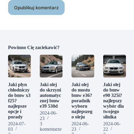
Opublikuj komentarz
Powinno Cię zaciekawić?
Jaki płyn
Jaki olej
Jaki olej
Jaki olej
chłodniczy
do skrzyni
do mostu
do bmw
do bmw x3
automatyc
bmw e36?
e90 325i?
f25?
znej bmw
poradnik
najlepszy
najlepsze
e39 530d
wyboru
wybór dla
opcje i
najlepszeg
twojego
2024-06-
porady
o oleju
silnika
23
2024-07-
3
2024-06-
2024-06-
03
komentarze
23
22