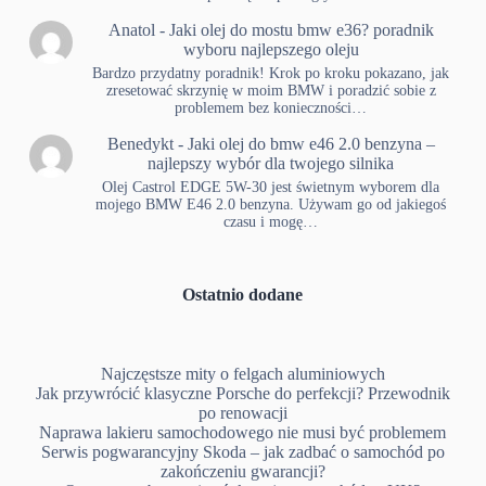
Anatol
-
Jaki olej do mostu bmw e36? poradnik
wyboru najlepszego oleju
Bardzo przydatny poradnik! Krok po kroku pokazano, jak
zresetować skrzynię w moim BMW i poradzić sobie z
problemem bez konieczności…
Benedykt
-
Jaki olej do bmw e46 2.0 benzyna –
najlepszy wybór dla twojego silnika
Olej Castrol EDGE 5W-30 jest świetnym wyborem dla
mojego BMW E46 2.0 benzyna. Używam go od jakiegoś
czasu i mogę…
Ostatnio dodane
Najczęstsze mity o felgach aluminiowych
Jak przywrócić klasyczne Porsche do perfekcji? Przewodnik
po renowacji
Naprawa lakieru samochodowego nie musi być problemem
Serwis pogwarancyjny Skoda – jak zadbać o samochód po
zakończeniu gwarancji?