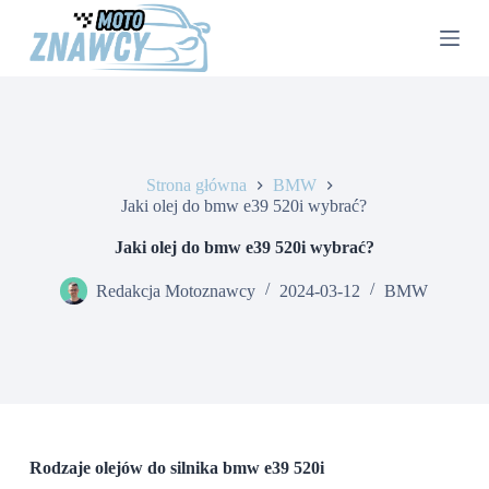
P
r
z
e
j
d
ź
d
o
Strona główna
BMW
t
Jaki olej do bmw e39 520i wybrać?
r
e
Jaki olej do bmw e39 520i wybrać?
ś
c
Redakcja Motoznawcy
2024-03-12
BMW
i
Rodzaje olejów do silnika bmw e39 520i