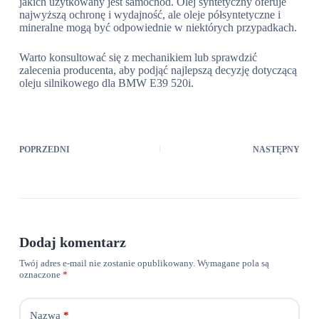
jakich użytkowany jest samochód. Olej syntetyczny oferuje
najwyższą ochronę i wydajność, ale oleje półsyntetyczne i
mineralne mogą być odpowiednie w niektórych przypadkach.
Warto konsultować się z mechanikiem lub sprawdzić
zalecenia producenta, aby podjąć najlepszą decyzję dotyczącą
oleju silnikowego dla BMW E39 520i.
POPRZEDNI
NASTĘPNY
Dodaj komentarz
Twój adres e-mail nie zostanie opublikowany.
Wymagane pola są
oznaczone
*
Nazwa
*