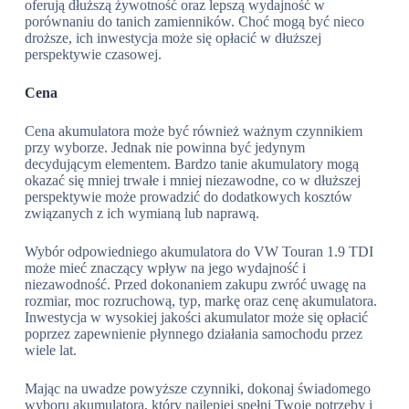
oferują dłuższą żywotność oraz lepszą wydajność w
porównaniu do tanich zamienników. Choć mogą być nieco
droższe, ich inwestycja może się opłacić w dłuższej
perspektywie czasowej.
Cena
Cena akumulatora może być również ważnym czynnikiem
przy wyborze. Jednak nie powinna być jedynym
decydującym elementem. Bardzo tanie akumulatory mogą
okazać się mniej trwałe i mniej niezawodne, co w dłuższej
perspektywie może prowadzić do dodatkowych kosztów
związanych z ich wymianą lub naprawą.
Wybór odpowiedniego akumulatora do VW Touran 1.9 TDI
może mieć znaczący wpływ na jego wydajność i
niezawodność. Przed dokonaniem zakupu zwróć uwagę na
rozmiar, moc rozruchową, typ, markę oraz cenę akumulatora.
Inwestycja w wysokiej jakości akumulator może się opłacić
poprzez zapewnienie płynnego działania samochodu przez
wiele lat.
Mając na uwadze powyższe czynniki, dokonaj świadomego
wyboru akumulatora, który najlepiej spełni Twoje potrzeby i