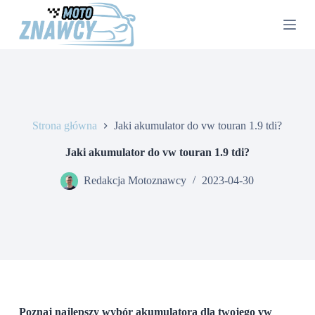
P
r
z
e
j
d
ź
d
o
Strona główna
Jaki akumulator do vw touran 1.9 tdi?
t
r
e
Jaki akumulator do vw touran 1.9 tdi?
ś
c
Redakcja Motoznawcy
2023-04-30
i
Poznaj najlepszy wybór akumulatora dla twojego vw