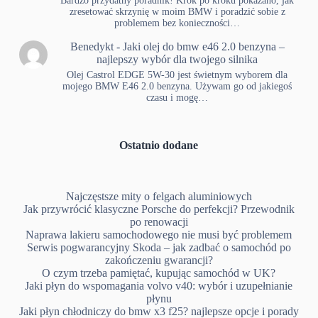
Bardzo przydatny poradnik! Krok po kroku pokazano, jak
zresetować skrzynię w moim BMW i poradzić sobie z
problemem bez konieczności…
Benedykt
-
Jaki olej do bmw e46 2.0 benzyna –
najlepszy wybór dla twojego silnika
Olej Castrol EDGE 5W-30 jest świetnym wyborem dla
mojego BMW E46 2.0 benzyna. Używam go od jakiegoś
czasu i mogę…
Ostatnio dodane
Najczęstsze mity o felgach aluminiowych
Jak przywrócić klasyczne Porsche do perfekcji? Przewodnik
po renowacji
Naprawa lakieru samochodowego nie musi być problemem
Serwis pogwarancyjny Skoda – jak zadbać o samochód po
zakończeniu gwarancji?
O czym trzeba pamiętać, kupując samochód w UK?
Jaki płyn do wspomagania volvo v40: wybór i uzupełnianie
płynu
Jaki płyn chłodniczy do bmw x3 f25? najlepsze opcje i porady