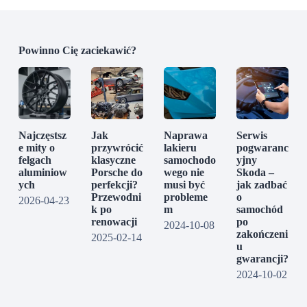
Powinno Cię zaciekawić?
Najczęstsz
Jak
Naprawa
Serwis
e mity o
przywrócić
lakieru
pogwaranc
felgach
klasyczne
samochodo
yjny
aluminiow
Porsche do
wego nie
Skoda –
ych
perfekcji?
musi być
jak zadbać
Przewodni
probleme
o
2026-04-23
k po
m
samochód
renowacji
po
2024-10-08
zakończeni
2025-02-14
u
gwarancji?
2024-10-02