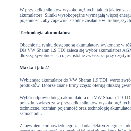
W przypadku silników wysokoprężnych, takich jak ten zas
akumulatora. Silniki wysokoprężne wymagają więcej energii
pojemności, aby zapewnić stabilne zasilanie w trudniejszyc
Technologia akumulatora
Obecnie na rynku dostępne są akumulatory wykonane w ró
Dla VW Sharan 1.9 TDI zaleca się wybór akumulatora AGM (
dłuższą żywotnością, co jest istotne zwłaszcza przy częsty
Marka i jakość
Wybierając akumulator do VW Sharan 1.9 TDI, warto zwró
produktów. Dobrze znane firmy często oferują dłuższą gwa
Wybór odpowiedniego akumulatora dla VW Sharan 1.9 TDI 
pojazdu, zwłaszcza w przypadku silników wysokoprężnych.
techniczne, rozmiar, pojemność oraz technologię akumulat
samochodu.
Zapewnienie odpowiedniego zasilania elektrycznego jest ni
warto zainwestować w wysokiej jakości akumulator, który b