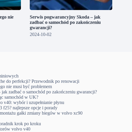
go nie
Serwis pogwarancyjny Skoda – jak
zadbać o samochód po zakończeniu
gwarancji?
2024-10-02
uminiowych
che do perfekcji? Przewodnik po renowacji
go nie musi być problemem
 jak zadbać o samochód po zakończeniu gwarancji?
ując samochód w UK?
o v40: wybór i uzupełnianie płynu
 f25? najlepsze opcje i porady
emontażu gałki zmiany biegów w volvo xc90
oradnik krok po kroku
ktorów volvo v40