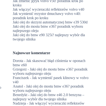
Jak zmienić język volvo v50: poradnik krok po
kroku
Jak włączyć wycieraczki reflektorów volvo v40
Jak wymienić rezystor dmuchawy volvo v40:
poradnik krok po kroku
Jaki olej do skrzyni automatycznej bmw e39 530d
Jaki olej do mostu bmw e36? poradnik wyboru
najlepszego oleju
Jaki olej do bmw e90 325i? najlepszy wybór dla
twojego silnika
i
Najnowsze komentarze
Dorota
-
Jak skasować błąd ciśnienia w oponach
bmw e60
Grzegorz
-
Jaki olej do mostu bmw e36? poradnik
wyboru najlepszego oleju
Franciszek
-
Jak wymienić pasek klinowy w volvo
v40
Anatol
-
Jaki olej do mostu bmw e36? poradnik
b
wyboru najlepszego oleju
Benedykt
-
Jaki olej do bmw e46 2.0 benzyna –
najlepszy wybór dla twojego silnika
Nadzieja
-
Jak włączyć wycieraczki reflektorów