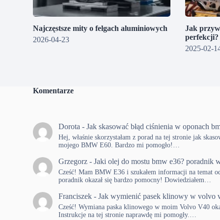
Najczęstsze mity o felgach aluminiowych
Jak przyw
perfekcji
2026-04-23
2025-02-1
Komentarze
Dorota
-
Jak skasować błąd ciśnienia w oponach b
Hej, właśnie skorzystałam z porad na tej stronie jak skas
mojego BMW E60. Bardzo mi pomogło!…
Grzegorz
-
Jaki olej do mostu bmw e36? poradnik w
Cześć! Mam BMW E36 i szukałem informacji na temat od
poradnik okazał się bardzo pomocny! Dowiedziałem…
Franciszek
-
Jak wymienić pasek klinowy w volvo 
Cześć! Wymiana paska klinowego w moim Volvo V40 okaza
Instrukcje na tej stronie naprawdę mi pomogły.…