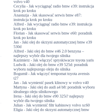
volvo v40
Cecylia
-
Jak wyciągnąć radio bmw e39: instrukcja
krok po kroku
Anastazja
-
Jak skasować serwis bmw e87:
instrukcja krok po kroku
Alfred
-
Jak wyciągnąć radio bmw e39: instrukcja
krok po kroku
Florian
-
Jak skasować serwis bmw e60: poradnik
krok po kroku
Jan
-
Jaki olej do skrzyni automatycznej bmw e39
530d
Alfred
-
Jaki olej do bmw e46 2.0 benzyna –
najlepszy wybór dla twojego silnika
Kazimierz
-
Jak włączyć spryskiwacze toyota yaris
Ludwik
-
Jaki olej do bmw e39 525d: poradnik
wyboru najlepszego oleju do silnika
Bogumił
-
Jak włączyć tempomat toyota avensis
t27
Jan
-
Jak wymienić pasek klinowy w volvo v40
Martyna
-
Jaki olej do audi a4 b8: poradnik wyboru
idealnego oleju silnikowego
Irena
-
Jaki olej do bmw e90 325i? najlepszy
wybór dla twojego silnika
Julian
-
Jak wymienić filtr kabinowy volvo xc60
Eligia
-
Jaki olej do skrzyni automatycznej bmw