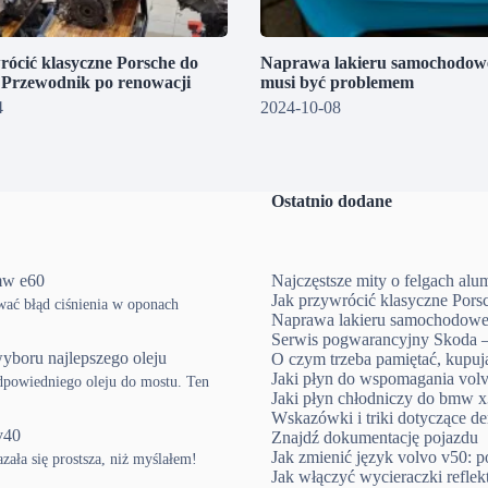
rócić klasyczne Porsche do
Naprawa lakieru samochodowe
? Przewodnik po renowacji
musi być problemem
4
2024-10-08
Ostatnio dodane
mw e60
Najczęstsze mity o felgach al
Jak przywrócić klasyczne Pors
ować błąd ciśnienia w oponach
Naprawa lakieru samochodowe
Serwis pogwarancyjny Skoda –
yboru najlepszego oleju
O czym trzeba pamiętać, kup
Jaki płyn do wspomagania volv
powiedniego oleju do mostu. Ten
Jaki płyn chłodniczy do bmw x3
Wskazówki i triki dotyczące d
v40
Znajdź dokumentację pojazdu
Jak zmienić język volvo v50: p
ła się prostsza, niż myślałem!
Jak włączyć wycieraczki refle