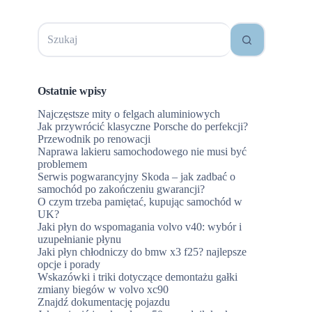
Brak
wyników
Ostatnie wpisy
Najczęstsze mity o felgach aluminiowych
Jak przywrócić klasyczne Porsche do perfekcji?
Przewodnik po renowacji
Naprawa lakieru samochodowego nie musi być
problemem
Serwis pogwarancyjny Skoda – jak zadbać o
samochód po zakończeniu gwarancji?
O czym trzeba pamiętać, kupując samochód w
UK?
Jaki płyn do wspomagania volvo v40: wybór i
uzupełnianie płynu
Jaki płyn chłodniczy do bmw x3 f25? najlepsze
opcje i porady
Wskazówki i triki dotyczące demontażu gałki
zmiany biegów w volvo xc90
Znajdź dokumentację pojazdu