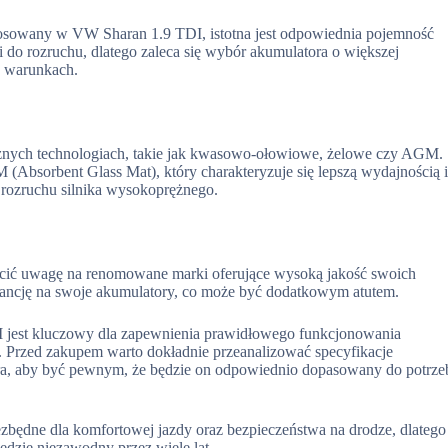
tosowany w VW Sharan 1.9 TDI, istotna jest odpowiednia pojemność
 do rozruchu, dlatego zaleca się wybór akumulatora o większej
h warunkach.
żnych technologiach, takie jak kwasowo-ołowiowe, żelowe czy AGM.
Absorbent Glass Mat), który charakteryzuje się lepszą wydajnością 
m rozruchu silnika wysokoprężnego.
cić uwagę na renomowane marki oferujące wysoką jakość swoich
rancję na swoje akumulatory, co może być dodatkowym atutem.
jest kluczowy dla zapewnienia prawidłowego funkcjonowania
 Przed zakupem warto dokładnie przeanalizować specyfikacje
ora, aby być pewnym, że będzie on odpowiednio dopasowany do potrze
ezbędne dla komfortowej jazdy oraz bezpieczeństwa na drodze, dlatego
ędzie niezawodny przez wiele lat.