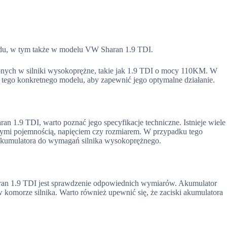
du, w tym także w modelu VW Sharan 1.9 TDI.
żonych w silniki wysokoprężne, takie jak 1.9 TDI o mocy 110KM. W
 tego konkretnego modelu, aby zapewnić jego optymalne działanie.
n 1.9 TDI, warto poznać jego specyfikacje techniczne. Istnieje wiele
nymi pojemnością, napięciem czy rozmiarem. W przypadku tego
 akumulatora do wymagań silnika wysokoprężnego.
an 1.9 TDI jest sprawdzenie odpowiednich wymiarów. Akumulator
w komorze silnika. Warto również upewnić się, że zaciski akumulatora