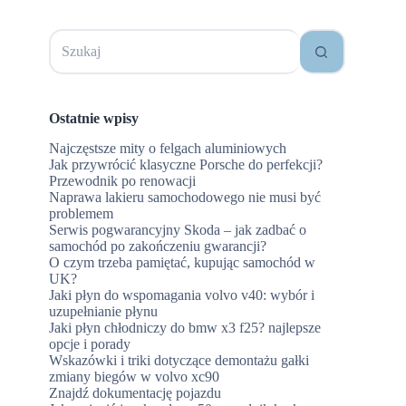
Brak
wyników
Ostatnie wpisy
Najczęstsze mity o felgach aluminiowych
Jak przywrócić klasyczne Porsche do perfekcji?
Przewodnik po renowacji
Naprawa lakieru samochodowego nie musi być
problemem
Serwis pogwarancyjny Skoda – jak zadbać o
samochód po zakończeniu gwarancji?
O czym trzeba pamiętać, kupując samochód w
UK?
Jaki płyn do wspomagania volvo v40: wybór i
uzupełnianie płynu
Jaki płyn chłodniczy do bmw x3 f25? najlepsze
opcje i porady
Wskazówki i triki dotyczące demontażu gałki
zmiany biegów w volvo xc90
Znajdź dokumentację pojazdu