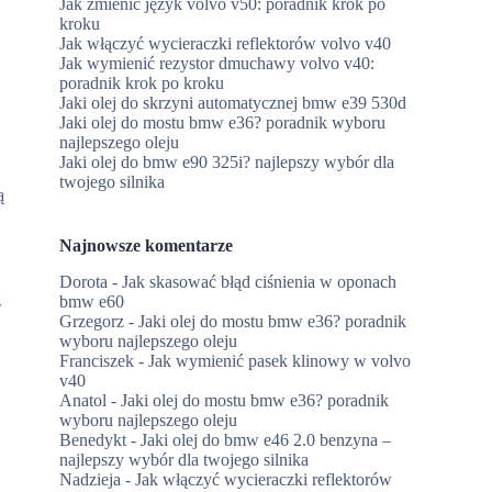
Jak zmienić język volvo v50: poradnik krok po
kroku
Jak włączyć wycieraczki reflektorów volvo v40
Jak wymienić rezystor dmuchawy volvo v40:
poradnik krok po kroku
Jaki olej do skrzyni automatycznej bmw e39 530d
Jaki olej do mostu bmw e36? poradnik wyboru
najlepszego oleju
Jaki olej do bmw e90 325i? najlepszy wybór dla
twojego silnika
ą
Najnowsze komentarze
Dorota
-
Jak skasować błąd ciśnienia w oponach
z
bmw e60
Grzegorz
-
Jaki olej do mostu bmw e36? poradnik
wyboru najlepszego oleju
Franciszek
-
Jak wymienić pasek klinowy w volvo
v40
Anatol
-
Jaki olej do mostu bmw e36? poradnik
wyboru najlepszego oleju
Benedykt
-
Jaki olej do bmw e46 2.0 benzyna –
najlepszy wybór dla twojego silnika
Nadzieja
-
Jak włączyć wycieraczki reflektorów