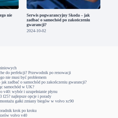
go nie
Serwis pogwarancyjny Skoda – jak
zadbać o samochód po zakończeniu
gwarancji?
2024-10-02
uminiowych
che do perfekcji? Przewodnik po renowacji
go nie musi być problemem
 jak zadbać o samochód po zakończeniu gwarancji?
ując samochód w UK?
o v40: wybór i uzupełnianie płynu
 f25? najlepsze opcje i porady
emontażu gałki zmiany biegów w volvo xc90
oradnik krok po kroku
ktorów volvo v40