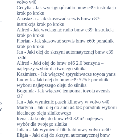
volvo v40
Cecylia
-
Jak wyciągnąć radio bmw e39: instrukcja
krok po kroku
Anastazja
-
Jak skasować serwis bmw e87:
instrukcja krok po kroku
Alfred
-
Jak wyciągnąć radio bmw e39: instrukcja
krok po kroku
Florian
-
Jak skasować serwis bmw e60: poradnik
krok po kroku
Jan
-
Jaki olej do skrzyni automatycznej bmw e39
530d
Alfred
-
Jaki olej do bmw e46 2.0 benzyna –
najlepszy wybór dla twojego silnika
Kazimierz
-
Jak włączyć spryskiwacze toyota yaris
Ludwik
-
Jaki olej do bmw e39 525d: poradnik
wyboru najlepszego oleju do silnika
Bogumił
-
Jak włączyć tempomat toyota avensis
t27
Jan
-
Jak wymienić pasek klinowy w volvo v40
S
Martyna
-
Jaki olej do audi a4 b8: poradnik wyboru
?
idealnego oleju silnikowego
Irena
-
Jaki olej do bmw e90 325i? najlepszy
wybór dla twojego silnika
Julian
-
Jak wymienić filtr kabinowy volvo xc60
Eligia
-
Jaki olej do skrzyni automatycznej bmw