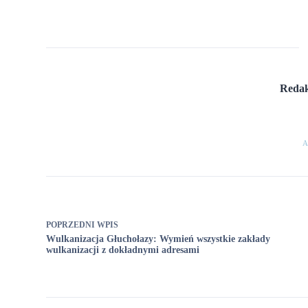
Redak
A
POPRZEDNI
WPIS
Wulkanizacja Głuchołazy: Wymień wszystkie zakłady
wulkanizacji z dokładnymi adresami