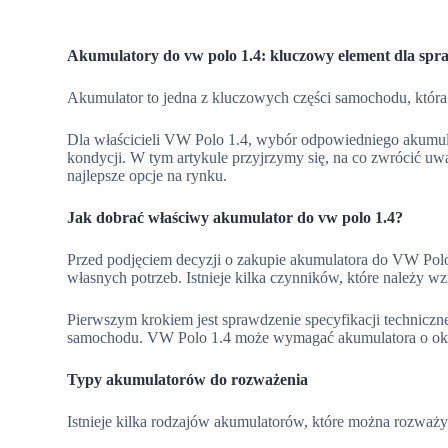
Akumulatory do vw polo 1.4: kluczowy element dla spr
Akumulator to jedna z kluczowych części samochodu, któr
Dla właścicieli VW Polo 1.4, wybór odpowiedniego akumulat
kondycji. W tym artykule przyjrzymy się, na co zwrócić u
najlepsze opcje na rynku.
Jak dobrać właściwy akumulator do vw polo 1.4?
Przed podjęciem decyzji o zakupie akumulatora do VW Polo
własnych potrzeb. Istnieje kilka czynników, które należy w
Pierwszym krokiem jest sprawdzenie specyfikacji techniczne
samochodu. VW Polo 1.4 może wymagać akumulatora o okreś
Typy akumulatorów do rozważenia
Istnieje kilka rodzajów akumulatorów, które można rozważ