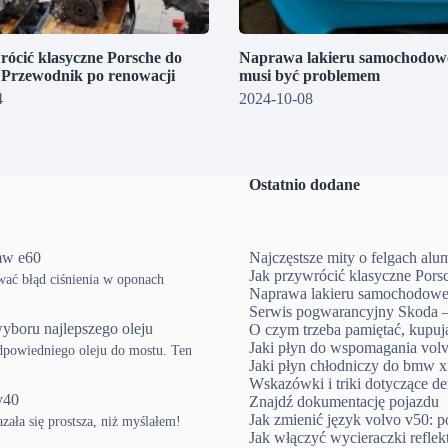
rócić klasyczne Porsche do
Naprawa lakieru samochodowe
? Przewodnik po renowacji
musi być problemem
4
2024-10-08
Ostatnio dodane
mw e60
Najczęstsze mity o felgach al
Jak przywrócić klasyczne Pors
ować błąd ciśnienia w oponach
Naprawa lakieru samochodowe
Serwis pogwarancyjny Skoda –
yboru najlepszego oleju
O czym trzeba pamiętać, kup
Jaki płyn do wspomagania volv
powiedniego oleju do mostu. Ten
Jaki płyn chłodniczy do bmw x3
Wskazówki i triki dotyczące d
v40
Znajdź dokumentację pojazdu
Jak zmienić język volvo v50: p
ła się prostsza, niż myślałem!
Jak włączyć wycieraczki refle