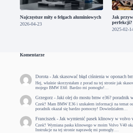
Najczęstsze mity o felgach aluminiowych
Jak przyw
perfekcji
2026-04-23
2025-02-1
Komentarze
Dorota
-
Jak skasować błąd ciśnienia w oponach b
Hej, właśnie skorzystałam z porad na tej stronie jak skas
mojego BMW E60. Bardzo mi pomogło!…
Grzegorz
-
Jaki olej do mostu bmw e36? poradnik w
Cześć! Mam BMW E36 i szukałem informacji na temat od
poradnik okazał się bardzo pomocny! Dowiedziałem…
Franciszek
-
Jak wymienić pasek klinowy w volvo 
Cześć! Wymiana paska klinowego w moim Volvo V40 okaza
Instrukcje na tej stronie naprawdę mi pomogły.…