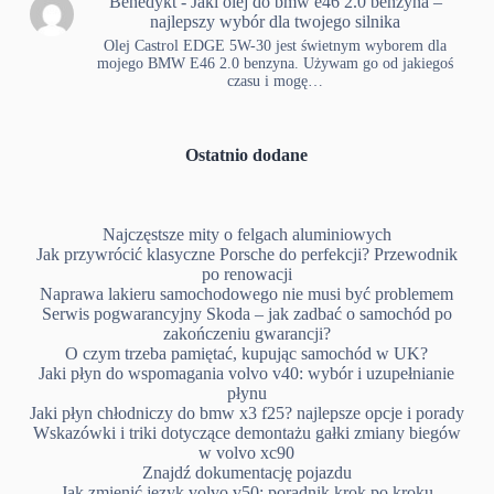
Benedykt
-
Jaki olej do bmw e46 2.0 benzyna –
najlepszy wybór dla twojego silnika
Olej Castrol EDGE 5W-30 jest świetnym wyborem dla
mojego BMW E46 2.0 benzyna. Używam go od jakiegoś
czasu i mogę…
Ostatnio dodane
Najczęstsze mity o felgach aluminiowych
Jak przywrócić klasyczne Porsche do perfekcji? Przewodnik
po renowacji
Naprawa lakieru samochodowego nie musi być problemem
Serwis pogwarancyjny Skoda – jak zadbać o samochód po
zakończeniu gwarancji?
O czym trzeba pamiętać, kupując samochód w UK?
Jaki płyn do wspomagania volvo v40: wybór i uzupełnianie
płynu
Jaki płyn chłodniczy do bmw x3 f25? najlepsze opcje i porady
Wskazówki i triki dotyczące demontażu gałki zmiany biegów
w volvo xc90
Znajdź dokumentację pojazdu
Jak zmienić język volvo v50: poradnik krok po kroku