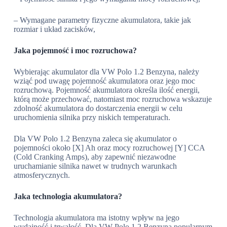
– Wymagane parametry fizyczne akumulatora, takie jak
rozmiar i układ zacisków,
Jaka pojemność i moc rozruchowa?
Wybierając akumulator dla VW Polo 1.2 Benzyna, należy
wziąć pod uwagę pojemność akumulatora oraz jego moc
rozruchową. Pojemność akumulatora określa ilość energii,
którą może przechować, natomiast moc rozruchowa wskazuje
zdolność akumulatora do dostarczenia energii w celu
uruchomienia silnika przy niskich temperaturach.
Dla VW Polo 1.2 Benzyna zaleca się akumulator o
pojemności około [X] Ah oraz mocy rozruchowej [Y] CCA
(Cold Cranking Amps), aby zapewnić niezawodne
uruchamianie silnika nawet w trudnych warunkach
atmosferycznych.
Jaka technologia akumulatora?
Technologia akumulatora ma istotny wpływ na jego
wydajność i trwałość. Dla VW Polo 1.2 Benzyna popularnym