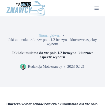
P
r
z
e
j
d
ź
d
Strona główna
o
Jaki akumulator do vw polo 1.2 benzyna: kluczowe aspekty
t
wyboru
r
e
Jaki akumulator do vw polo 1.2 benzyna: kluczowe
ś
aspekty wyboru
c
i
Redakcja Motoznawcy
2023-02-21
Dlaczego wybór odpowiedniego akumulatora dla vw polo