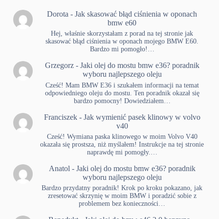
Dorota
-
Jak skasować błąd ciśnienia w oponach
bmw e60
Hej, właśnie skorzystałam z porad na tej stronie jak
skasować błąd ciśnienia w oponach mojego BMW E60.
Bardzo mi pomogło!…
Grzegorz
-
Jaki olej do mostu bmw e36? poradnik
wyboru najlepszego oleju
Cześć! Mam BMW E36 i szukałem informacji na temat
odpowiedniego oleju do mostu. Ten poradnik okazał się
bardzo pomocny! Dowiedziałem…
Franciszek
-
Jak wymienić pasek klinowy w volvo
v40
Cześć! Wymiana paska klinowego w moim Volvo V40
okazała się prostsza, niż myślałem! Instrukcje na tej stronie
naprawdę mi pomogły.…
Anatol
-
Jaki olej do mostu bmw e36? poradnik
wyboru najlepszego oleju
Bardzo przydatny poradnik! Krok po kroku pokazano, jak
zresetować skrzynię w moim BMW i poradzić sobie z
problemem bez konieczności…