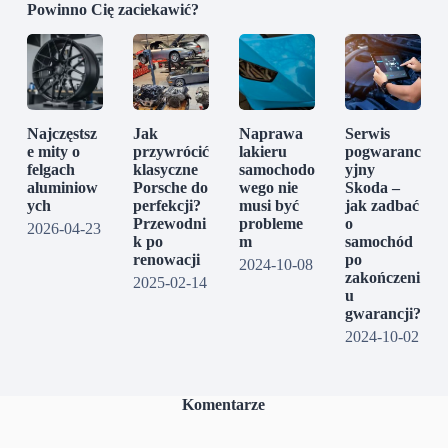
Powinno Cię zaciekawić?
Najczęstsz
Jak
Naprawa
Serwis
e mity o
przywrócić
lakieru
pogwaranc
felgach
klasyczne
samochodo
yjny
aluminiow
Porsche do
wego nie
Skoda –
ych
perfekcji?
musi być
jak zadbać
Przewodni
probleme
o
2026-04-23
k po
m
samochód
renowacji
po
2024-10-08
zakończeni
2025-02-14
u
gwarancji?
2024-10-02
Komentarze