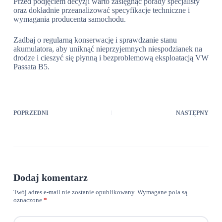
Przed podjęciem decyzji warto zasięgnąć porady specjalisty
oraz dokładnie przeanalizować specyfikacje techniczne i
wymagania producenta samochodu.
Zadbaj o regularną konserwację i sprawdzanie stanu
akumulatora, aby uniknąć nieprzyjemnych niespodzianek na
drodze i cieszyć się płynną i bezproblemową eksploatacją VW
Passata B5.
POPRZEDNI
NASTĘPNY
Dodaj komentarz
Twój adres e-mail nie zostanie opublikowany.
Wymagane pola są
oznaczone
*