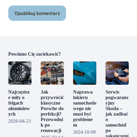
Opublikuj komentarz
Powinno Cię zaciekawić?
Najczęstsz
Jak
Naprawa
Serwis
e mity o
przywrócić
lakieru
pogwaranc
felgach
klasyczne
samochodo
yjny
aluminiow
Porsche do
wego nie
Skoda –
ych
perfekcji?
musi być
jak zadbać
Przewodni
probleme
o
2026-04-23
k po
m
samochód
renowacji
po
2024-10-08
zakończeni