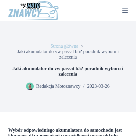
P
r
z
e
j
d
ź
d
Strona główna
o
Jaki akumulator do vw passat b5? poradnik wyboru i
t
zalecenia
r
e
Jaki akumulator do vw passat b5? poradnik wyboru i
ś
zalecenia
c
i
Redakcja Motoznawcy
2023-03-26
Wybór odpowiedniego akumulatora do samochodu jest
kluczowy dla zapewnienia prawidłowej pracy układu