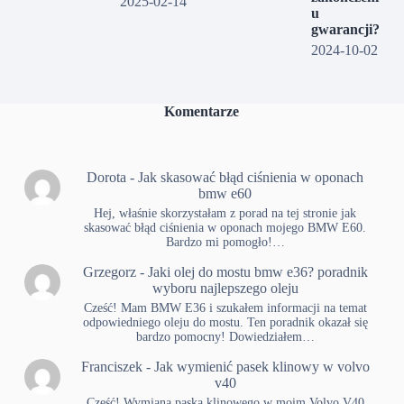
2025-02-14
u
gwarancji?
2024-10-02
Komentarze
Dorota
-
Jak skasować błąd ciśnienia w oponach
bmw e60
Hej, właśnie skorzystałam z porad na tej stronie jak
skasować błąd ciśnienia w oponach mojego BMW E60.
Bardzo mi pomogło!…
Grzegorz
-
Jaki olej do mostu bmw e36? poradnik
wyboru najlepszego oleju
Cześć! Mam BMW E36 i szukałem informacji na temat
odpowiedniego oleju do mostu. Ten poradnik okazał się
bardzo pomocny! Dowiedziałem…
Franciszek
-
Jak wymienić pasek klinowy w volvo
v40
Cześć! Wymiana paska klinowego w moim Volvo V40