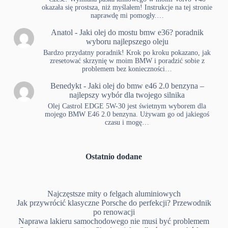
okazała się prostsza, niż myślałem! Instrukcje na tej stronie
naprawdę mi pomogły.…
Anatol
-
Jaki olej do mostu bmw e36? poradnik
wyboru najlepszego oleju
Bardzo przydatny poradnik! Krok po kroku pokazano, jak
zresetować skrzynię w moim BMW i poradzić sobie z
problemem bez konieczności…
Benedykt
-
Jaki olej do bmw e46 2.0 benzyna –
najlepszy wybór dla twojego silnika
Olej Castrol EDGE 5W-30 jest świetnym wyborem dla
mojego BMW E46 2.0 benzyna. Używam go od jakiegoś
czasu i mogę…
Ostatnio dodane
Najczęstsze mity o felgach aluminiowych
Jak przywrócić klasyczne Porsche do perfekcji? Przewodnik
po renowacji
Naprawa lakieru samochodowego nie musi być problemem