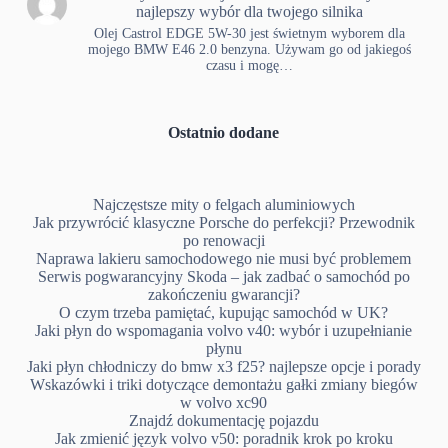
najlepszy wybór dla twojego silnika
Olej Castrol EDGE 5W-30 jest świetnym wyborem dla
mojego BMW E46 2.0 benzyna. Używam go od jakiegoś
czasu i mogę…
Ostatnio dodane
Najczęstsze mity o felgach aluminiowych
Jak przywrócić klasyczne Porsche do perfekcji? Przewodnik
po renowacji
Naprawa lakieru samochodowego nie musi być problemem
Serwis pogwarancyjny Skoda – jak zadbać o samochód po
zakończeniu gwarancji?
O czym trzeba pamiętać, kupując samochód w UK?
Jaki płyn do wspomagania volvo v40: wybór i uzupełnianie
płynu
Jaki płyn chłodniczy do bmw x3 f25? najlepsze opcje i porady
Wskazówki i triki dotyczące demontażu gałki zmiany biegów
w volvo xc90
Znajdź dokumentację pojazdu
Jak zmienić język volvo v50: poradnik krok po kroku