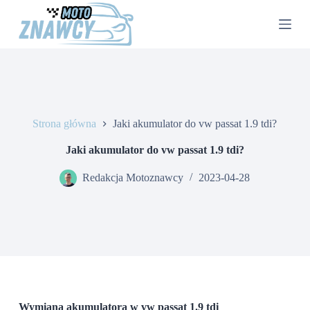
P
r
z
e
j
d
ź
d
o
Strona główna
Jaki akumulator do vw passat 1.9 tdi?
t
r
e
Jaki akumulator do vw passat 1.9 tdi?
ś
c
Redakcja Motoznawcy
2023-04-28
i
Wymiana akumulatora w vw passat 1.9 tdi