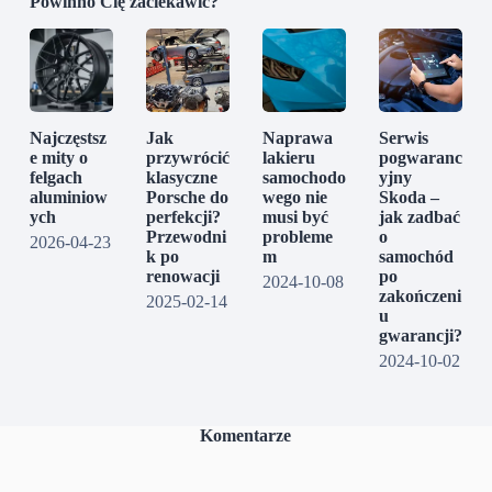
Powinno Cię zaciekawić?
Najczęstsz
Jak
Naprawa
Serwis
e mity o
przywrócić
lakieru
pogwaranc
felgach
klasyczne
samochodo
yjny
aluminiow
Porsche do
wego nie
Skoda –
ych
perfekcji?
musi być
jak zadbać
Przewodni
probleme
o
2026-04-23
k po
m
samochód
renowacji
po
2024-10-08
zakończeni
2025-02-14
u
gwarancji?
2024-10-02
Komentarze