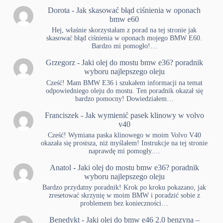
Dorota
-
Jak skasować błąd ciśnienia w oponach
bmw e60
Hej, właśnie skorzystałam z porad na tej stronie jak
skasować błąd ciśnienia w oponach mojego BMW E60.
Bardzo mi pomogło!…
Grzegorz
-
Jaki olej do mostu bmw e36? poradnik
wyboru najlepszego oleju
Cześć! Mam BMW E36 i szukałem informacji na temat
odpowiedniego oleju do mostu. Ten poradnik okazał się
bardzo pomocny! Dowiedziałem…
Franciszek
-
Jak wymienić pasek klinowy w volvo
v40
Cześć! Wymiana paska klinowego w moim Volvo V40
okazała się prostsza, niż myślałem! Instrukcje na tej stronie
naprawdę mi pomogły.…
Anatol
-
Jaki olej do mostu bmw e36? poradnik
wyboru najlepszego oleju
Bardzo przydatny poradnik! Krok po kroku pokazano, jak
zresetować skrzynię w moim BMW i poradzić sobie z
problemem bez konieczności…
Benedykt
-
Jaki olej do bmw e46 2.0 benzyna –