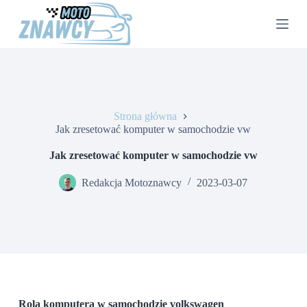
P
r
z
e
j
d
ź
d
o
Strona główna
t
Jak zresetować komputer w samochodzie vw
r
e
Jak zresetować komputer w samochodzie vw
ś
c
Redakcja Motoznawcy
2023-03-07
i
Rola komputera w samochodzie volkswagen