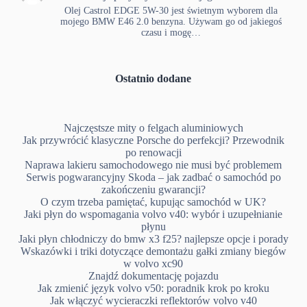
Olej Castrol EDGE 5W-30 jest świetnym wyborem dla
mojego BMW E46 2.0 benzyna. Używam go od jakiegoś
czasu i mogę…
Ostatnio dodane
Najczęstsze mity o felgach aluminiowych
Jak przywrócić klasyczne Porsche do perfekcji? Przewodnik
po renowacji
Naprawa lakieru samochodowego nie musi być problemem
Serwis pogwarancyjny Skoda – jak zadbać o samochód po
zakończeniu gwarancji?
O czym trzeba pamiętać, kupując samochód w UK?
Jaki płyn do wspomagania volvo v40: wybór i uzupełnianie
płynu
Jaki płyn chłodniczy do bmw x3 f25? najlepsze opcje i porady
Wskazówki i triki dotyczące demontażu gałki zmiany biegów
w volvo xc90
Znajdź dokumentację pojazdu
Jak zmienić język volvo v50: poradnik krok po kroku
Jak włączyć wycieraczki reflektorów volvo v40