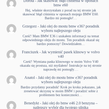
Dorota
-
Jak skasować błąd ciśnienia w oponach
bmw e60
Hej, właśnie skorzystałam z porad na tej stronie jak
skasować błąd ciśnienia w oponach mojego BMW E60.
Bardzo mi pomogło!…
Grzegorz
-
Jaki olej do mostu bmw e36? poradnik
wyboru najlepszego oleju
Cześć! Mam BMW E36 i szukałem informacji na temat
odpowiedniego oleju do mostu. Ten poradnik okazał się
bardzo pomocny! Dowiedziałem…
Franciszek
-
Jak wymienić pasek klinowy w volvo
v40
Cześć! Wymiana paska klinowego w moim Volvo V40
okazała się prostsza, niż myślałem! Instrukcje na tej stronie
naprawdę mi pomogły.…
Anatol
-
Jaki olej do mostu bmw e36? poradnik
wyboru najlepszego oleju
Bardzo przydatny poradnik! Krok po kroku pokazano, jak
zresetować skrzynię w moim BMW i poradzić sobie z
problemem bez konieczności…
Benedykt
-
Jaki olej do bmw e46 2.0 benzyna –
najlepszy wybór dla twojego silnika