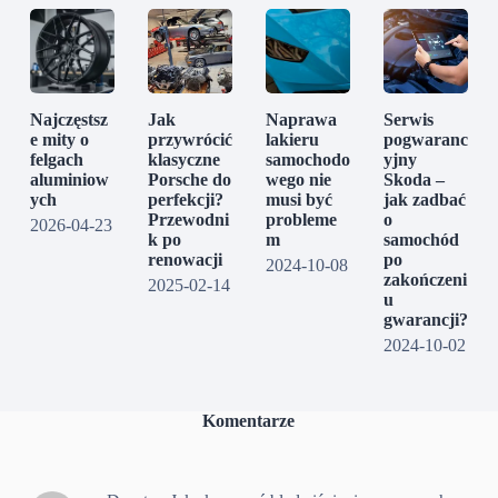
Najczęstsz
Jak
Naprawa
Serwis
e mity o
przywrócić
lakieru
pogwaranc
felgach
klasyczne
samochodo
yjny
aluminiow
Porsche do
wego nie
Skoda –
ych
perfekcji?
musi być
jak zadbać
Przewodni
probleme
o
2026-04-23
k po
m
samochód
renowacji
po
2024-10-08
zakończeni
2025-02-14
u
gwarancji?
2024-10-02
Komentarze