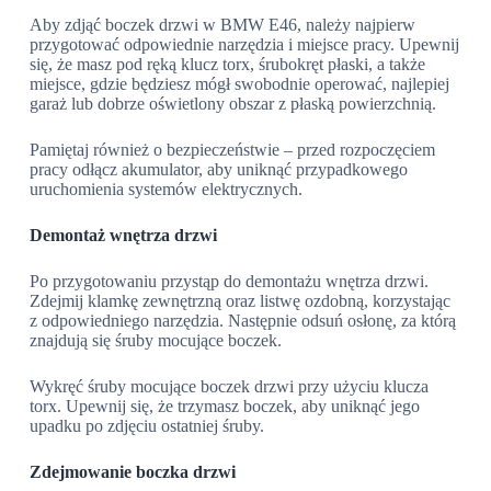
Aby zdjąć boczek drzwi w BMW E46, należy najpierw
przygotować odpowiednie narzędzia i miejsce pracy. Upewnij
się, że masz pod ręką klucz torx, śrubokręt płaski, a także
miejsce, gdzie będziesz mógł swobodnie operować, najlepiej
garaż lub dobrze oświetlony obszar z płaską powierzchnią.
Pamiętaj również o bezpieczeństwie – przed rozpoczęciem
pracy odłącz akumulator, aby uniknąć przypadkowego
uruchomienia systemów elektrycznych.
Demontaż wnętrza drzwi
Po przygotowaniu przystąp do demontażu wnętrza drzwi.
Zdejmij klamkę zewnętrzną oraz listwę ozdobną, korzystając
z odpowiedniego narzędzia. Następnie odsuń osłonę, za którą
znajdują się śruby mocujące boczek.
Wykręć śruby mocujące boczek drzwi przy użyciu klucza
torx. Upewnij się, że trzymasz boczek, aby uniknąć jego
upadku po zdjęciu ostatniej śruby.
Zdejmowanie boczka drzwi