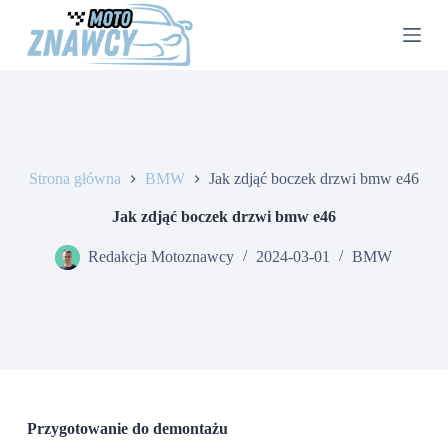
P
r
z
e
j
d
ź
d
o
Strona główna
BMW
Jak zdjąć boczek drzwi bmw e46
t
r
e
Jak zdjąć boczek drzwi bmw e46
ś
c
Redakcja Motoznawcy
2024-03-01
BMW
i
Przygotowanie do demontażu