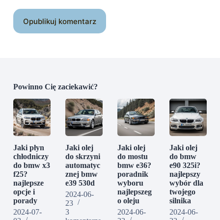
Opublikuj komentarz
Powinno Cię zaciekawić?
Jaki płyn
Jaki olej
Jaki olej
Jaki olej
chłodniczy
do skrzyni
do mostu
do bmw
do bmw x3
automatyc
bmw e36?
e90 325i?
f25?
znej bmw
poradnik
najlepszy
najlepsze
e39 530d
wyboru
wybór dla
opcje i
najlepszeg
twojego
2024-06-
porady
o oleju
silnika
23
2024-07-
3
2024-06-
2024-06-