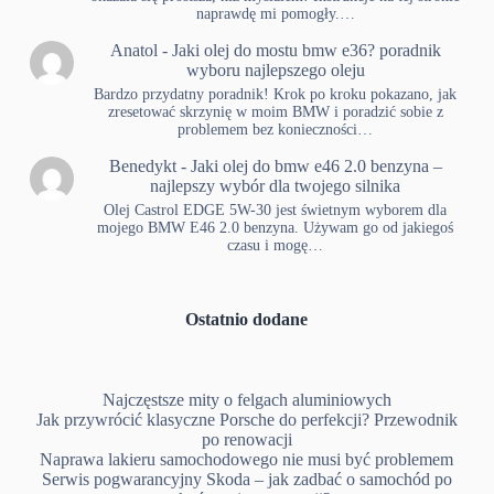
naprawdę mi pomogły.…
Anatol
-
Jaki olej do mostu bmw e36? poradnik
wyboru najlepszego oleju
Bardzo przydatny poradnik! Krok po kroku pokazano, jak
zresetować skrzynię w moim BMW i poradzić sobie z
problemem bez konieczności…
Benedykt
-
Jaki olej do bmw e46 2.0 benzyna –
najlepszy wybór dla twojego silnika
Olej Castrol EDGE 5W-30 jest świetnym wyborem dla
mojego BMW E46 2.0 benzyna. Używam go od jakiegoś
czasu i mogę…
Ostatnio dodane
Najczęstsze mity o felgach aluminiowych
Jak przywrócić klasyczne Porsche do perfekcji? Przewodnik
po renowacji
Naprawa lakieru samochodowego nie musi być problemem
Serwis pogwarancyjny Skoda – jak zadbać o samochód po