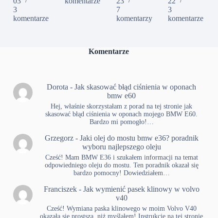
03
komentarze
23
22
3
7
3
komentarze
komentarzy
komentarze
Komentarze
Dorota
-
Jak skasować błąd ciśnienia w oponach
bmw e60
Hej, właśnie skorzystałam z porad na tej stronie jak
skasować błąd ciśnienia w oponach mojego BMW E60.
Bardzo mi pomogło!…
Grzegorz
-
Jaki olej do mostu bmw e36? poradnik
wyboru najlepszego oleju
Cześć! Mam BMW E36 i szukałem informacji na temat
odpowiedniego oleju do mostu. Ten poradnik okazał się
bardzo pomocny! Dowiedziałem…
Franciszek
-
Jak wymienić pasek klinowy w volvo
v40
Cześć! Wymiana paska klinowego w moim Volvo V40
okazała się prostsza, niż myślałem! Instrukcje na tej stronie