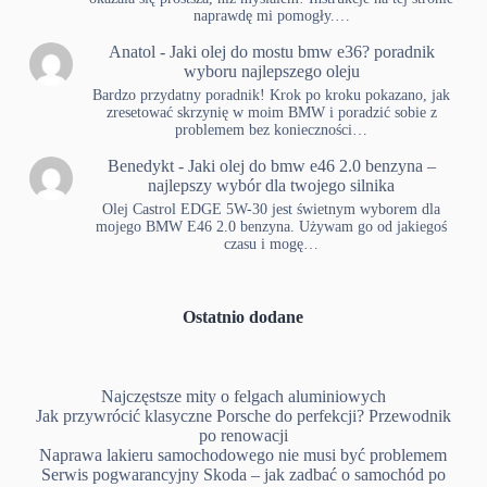
naprawdę mi pomogły.…
Anatol
-
Jaki olej do mostu bmw e36? poradnik
wyboru najlepszego oleju
Bardzo przydatny poradnik! Krok po kroku pokazano, jak
zresetować skrzynię w moim BMW i poradzić sobie z
problemem bez konieczności…
Benedykt
-
Jaki olej do bmw e46 2.0 benzyna –
najlepszy wybór dla twojego silnika
Olej Castrol EDGE 5W-30 jest świetnym wyborem dla
mojego BMW E46 2.0 benzyna. Używam go od jakiegoś
czasu i mogę…
Ostatnio dodane
Najczęstsze mity o felgach aluminiowych
Jak przywrócić klasyczne Porsche do perfekcji? Przewodnik
po renowacji
Naprawa lakieru samochodowego nie musi być problemem
Serwis pogwarancyjny Skoda – jak zadbać o samochód po