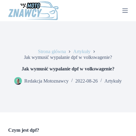
P
r
z
e
j
d
ź
d
o
Strona główna
Artykuły
t
Jak wymusić wypalanie dpf w volkswagenie?
r
e
Jak wymusić wypalanie dpf w volkswagenie?
ś
c
Redakcja Motoznawcy
2022-08-26
Artykuły
i
Czym jest dpf?