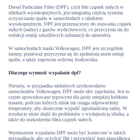
Diesel Particulate Filter (DPF), czyli filtr cząstek stałych w
silnikach wysokoprężnych, jest integralną częścią systemu
oczyszczania spalin w samochodach z silnikiem
wysokoprężnym. DPF jest przeznaczony do usuwania cząstek
stałych (sadzy) z gazów wydechowych, co przyczynia się do
redukcji emisji szkodliwych substancji do atmosfery.
W samochodach marki Volkswagen, DPF jest szczególnie
istotny, ponieważ przyczynia się do spełnienia norm emisji
spalin, a także zapewnia ochronę środowiska.
Dlaczego wymusić wypalanie dpf?
Niestety, w przypadku niektórych użytkowników
samochodów Volkswagen, DPF może ulec zapchaniu. Jest to
często spowodowane typowymi dla jazdy miejskiej krótkimi
trasami, podczas których silnik nie osiąga odpowiedniej
temperatury, aby skutecznie wypalić zgromadzoną sadzę. W
rezultacie może dojść do problemów z wydajnością silnika, a
także do uszkodzenia filtra cząstek stałych.
Wymuszenie wypalania DPF może być konieczne w takich
przypadkach, aby oczyścić filtr i przywrócić jego prawidłową