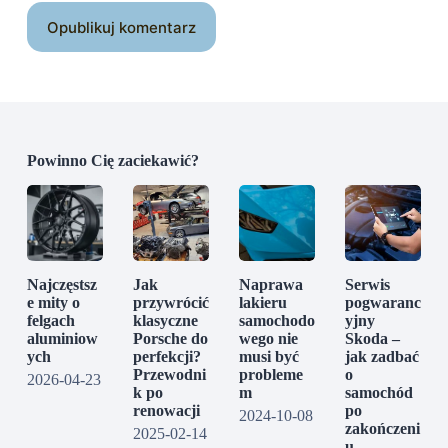
Opublikuj komentarz
Powinno Cię zaciekawić?
Najczęstsz
Jak
Naprawa
Serwis
e mity o
przywrócić
lakieru
pogwaranc
felgach
klasyczne
samochodo
yjny
aluminiow
Porsche do
wego nie
Skoda –
ych
perfekcji?
musi być
jak zadbać
Przewodni
probleme
o
2026-04-23
k po
m
samochód
renowacji
po
2024-10-08
zakończeni
2025-02-14
u