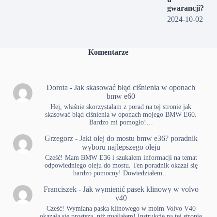
gwarancji?
2024-10-02
Komentarze
Dorota
-
Jak skasować błąd ciśnienia w oponach
bmw e60
Hej, właśnie skorzystałam z porad na tej stronie jak
skasować błąd ciśnienia w oponach mojego BMW E60.
Bardzo mi pomogło!…
Grzegorz
-
Jaki olej do mostu bmw e36? poradnik
wyboru najlepszego oleju
Cześć! Mam BMW E36 i szukałem informacji na temat
odpowiedniego oleju do mostu. Ten poradnik okazał się
bardzo pomocny! Dowiedziałem…
Franciszek
-
Jak wymienić pasek klinowy w volvo
v40
Cześć! Wymiana paska klinowego w moim Volvo V40
okazała się prostsza, niż myślałem! Instrukcje na tej stronie