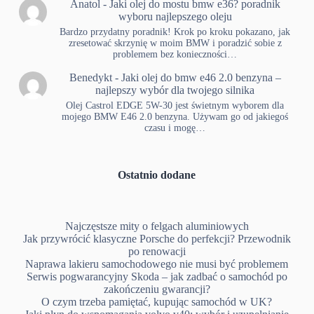
Anatol
-
Jaki olej do mostu bmw e36? poradnik
wyboru najlepszego oleju
Bardzo przydatny poradnik! Krok po kroku pokazano, jak
zresetować skrzynię w moim BMW i poradzić sobie z
problemem bez konieczności…
Benedykt
-
Jaki olej do bmw e46 2.0 benzyna –
najlepszy wybór dla twojego silnika
Olej Castrol EDGE 5W-30 jest świetnym wyborem dla
mojego BMW E46 2.0 benzyna. Używam go od jakiegoś
czasu i mogę…
Ostatnio dodane
Najczęstsze mity o felgach aluminiowych
Jak przywrócić klasyczne Porsche do perfekcji? Przewodnik
po renowacji
Naprawa lakieru samochodowego nie musi być problemem
Serwis pogwarancyjny Skoda – jak zadbać o samochód po
zakończeniu gwarancji?
O czym trzeba pamiętać, kupując samochód w UK?