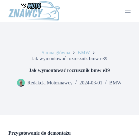
P
r
z
e
j
d
ź
d
o
Strona główna
BMW
t
Jak wymontować rozrusznik bmw e39
r
e
Jak wymontować rozrusznik bmw e39
ś
c
Redakcja Motoznawcy
2024-03-01
BMW
i
Przygotowanie do demontażu