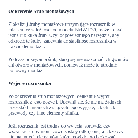
Odkręcenie Śrub montażowych
Zlokalizuj śruby montażowe utrzymujące rozrusznik w
miejscu. W zależności od modelu BMW E39, może to być
jedna lub kilka śrub. Użyj odpowiedniego narzędzia, aby
odkręcić te śruby, zapewniając stabilność rozrusznika w
trakcie demontażu.
Podczas odkręcania śrub, staraj się nie uszkodzić ich gwintów
ani otworów montażowych, ponieważ może to utrudnić
ponowny montaż.
Wyjęcie rozrusznika
Po odkręceniu śrub montażowych, delikatnie wyjmij
rozrusznik z jego pozycji. Upewnij się, że nie ma żadnych
przeszkód uniemożliwiających jego wyjęcie, takich jak
przewody czy inne elementy silnika.
Jeśli rozrusznik jest trudny do wyjęcia, sprawdź, czy
wszystkie śruby montażowe zostały odkręcone, a także czy
nie ma innych elementów, które mogłyby go blokować.