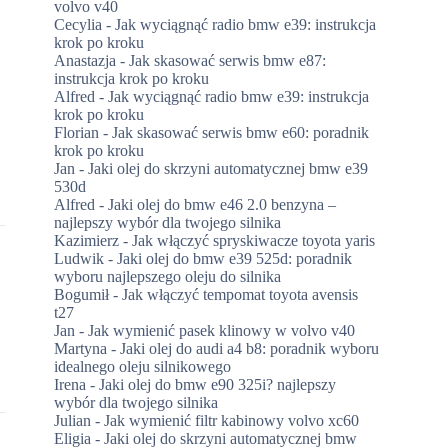
volvo v40
Cecylia
-
Jak wyciągnąć radio bmw e39: instrukcja
krok po kroku
Anastazja
-
Jak skasować serwis bmw e87:
instrukcja krok po kroku
Alfred
-
Jak wyciągnąć radio bmw e39: instrukcja
krok po kroku
Florian
-
Jak skasować serwis bmw e60: poradnik
krok po kroku
Jan
-
Jaki olej do skrzyni automatycznej bmw e39
530d
Alfred
-
Jaki olej do bmw e46 2.0 benzyna –
najlepszy wybór dla twojego silnika
Kazimierz
-
Jak włączyć spryskiwacze toyota yaris
Ludwik
-
Jaki olej do bmw e39 525d: poradnik
wyboru najlepszego oleju do silnika
Bogumił
-
Jak włączyć tempomat toyota avensis
t27
Jan
-
Jak wymienić pasek klinowy w volvo v40
Martyna
-
Jaki olej do audi a4 b8: poradnik wyboru
idealnego oleju silnikowego
Irena
-
Jaki olej do bmw e90 325i? najlepszy
wybór dla twojego silnika
Julian
-
Jak wymienić filtr kabinowy volvo xc60
Eligia
-
Jaki olej do skrzyni automatycznej bmw