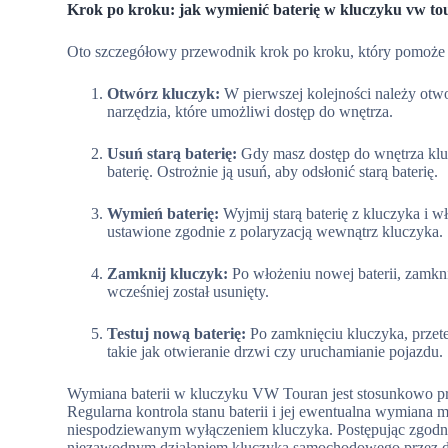
Krok po kroku: jak wymienić baterię w kluczyku vw to
Oto szczegółowy przewodnik krok po kroku, który pomoże
Otwórz kluczyk:
W pierwszej kolejności należy otw
narzędzia, które umożliwi dostęp do wnętrza.
Usuń starą baterię:
Gdy masz dostęp do wnętrza kl
baterię. Ostrożnie ją usuń, aby odsłonić starą baterię.
Wymień baterię:
Wyjmij starą baterię z kluczyka i w
ustawione zgodnie z polaryzacją wewnątrz kluczyka.
Zamknij kluczyk:
Po włożeniu nowej baterii, zamkn
wcześniej został usunięty.
Testuj nową baterię:
Po zamknięciu kluczyka, przetes
takie jak otwieranie drzwi czy uruchamianie pojazdu.
Wymiana baterii w kluczyku VW Touran jest stosunkowo p
Regularna kontrola stanu baterii i jej ewentualna wymian
niespodziewanym wyłączeniem kluczyka. Postępując zgodn
niezawodnym działaniem kluczyka samochodowego przez dł