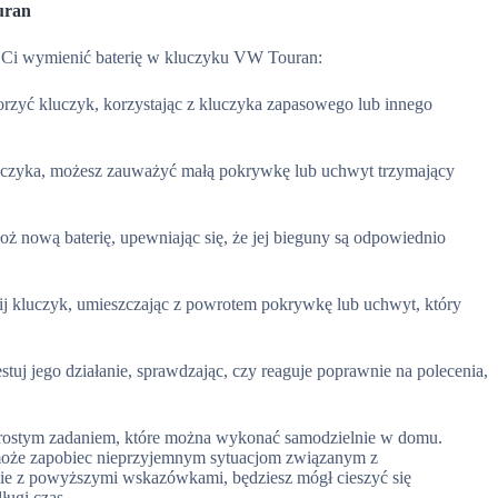
uran
 Ci wymienić baterię w kluczyku VW Touran:
orzyć kluczyk, korzystając z kluczyka zapasowego lub innego
uczyka, możesz zauważyć małą pokrywkę lub uchwyt trzymający
łoż nową baterię, upewniając się, że jej bieguny są odpowiednio
ij kluczyk, umieszczając z powrotem pokrywkę lub uchwyt, który
tuj jego działanie, sprawdzając, czy reaguje poprawnie na polecenia,
rostym zadaniem, które można wykonać samodzielnie w domu.
a może zapobiec nieprzyjemnym sytuacjom związanym z
ie z powyższymi wskazówkami, będziesz mógł cieszyć się
ugi czas.