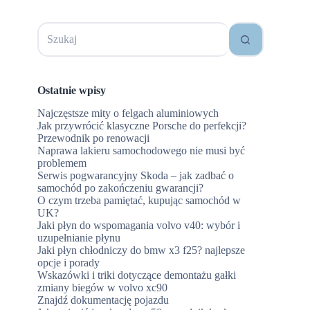
Brak
wyników
Ostatnie wpisy
Najczęstsze mity o felgach aluminiowych
Jak przywrócić klasyczne Porsche do perfekcji?
Przewodnik po renowacji
Naprawa lakieru samochodowego nie musi być
problemem
Serwis pogwarancyjny Skoda – jak zadbać o
samochód po zakończeniu gwarancji?
O czym trzeba pamiętać, kupując samochód w
UK?
Jaki płyn do wspomagania volvo v40: wybór i
uzupełnianie płynu
Jaki płyn chłodniczy do bmw x3 f25? najlepsze
opcje i porady
Wskazówki i triki dotyczące demontażu gałki
zmiany biegów w volvo xc90
Znajdź dokumentację pojazdu