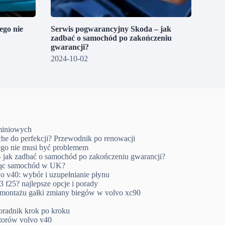
go nie
Serwis pogwarancyjny Skoda – jak
zadbać o samochód po zakończeniu
gwarancji?
2024-10-02
uminiowych
che do perfekcji? Przewodnik po renowacji
go nie musi być problemem
 jak zadbać o samochód po zakończeniu gwarancji?
ując samochód w UK?
o v40: wybór i uzupełnianie płynu
 f25? najlepsze opcje i porady
emontażu gałki zmiany biegów w volvo xc90
oradnik krok po kroku
ktorów volvo v40