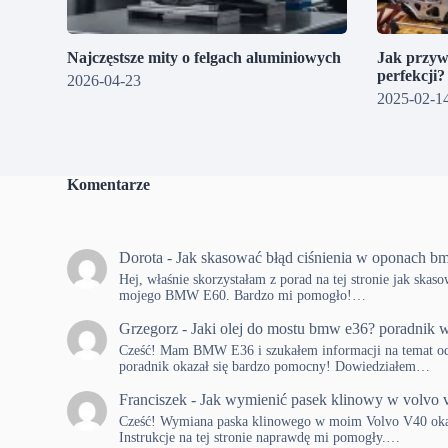
Najczęstsze mity o felgach aluminiowych
Jak przyw
perfekcji
2026-04-23
2025-02-1
Komentarze
Dorota
-
Jak skasować błąd ciśnienia w oponach b
Hej, właśnie skorzystałam z porad na tej stronie jak skas
mojego BMW E60. Bardzo mi pomogło!…
Grzegorz
-
Jaki olej do mostu bmw e36? poradnik w
Cześć! Mam BMW E36 i szukałem informacji na temat od
poradnik okazał się bardzo pomocny! Dowiedziałem…
Franciszek
-
Jak wymienić pasek klinowy w volvo 
Cześć! Wymiana paska klinowego w moim Volvo V40 okaza
Instrukcje na tej stronie naprawdę mi pomogły.…