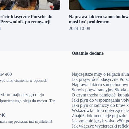
rócić klasyczne Porsche do
Naprawa lakieru samochodowe
? Przewodnik po renowacji
musi być problemem
4
2024-10-08
Ostatnio dodane
mw e60
Najczęstsze mity o felgach al
Jak przywrócić klasyczne Pors
ować błąd ciśnienia w oponach
Naprawa lakieru samochodowe
Serwis pogwarancyjny Skoda –
yboru najlepszego oleju
O czym trzeba pamiętać, kup
Jaki płyn do wspomagania volv
powiedniego oleju do mostu. Ten
Jaki płyn chłodniczy do bmw x3
Wskazówki i triki dotyczące d
v40
Znajdź dokumentację pojazdu
Jak zmienić język volvo v50: p
ła się prostsza, niż myślałem!
Jak włączyć wycieraczki refle