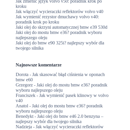
Jak zmienić język volvo v50: poradnik krok po
kroku
Jak włączyć wycieraczki reflektorów volvo v40
Jak wymienić rezystor dmuchawy volvo v40:
poradnik krok po kroku
Jaki olej do skrzyni automatycznej bmw e39 530d
Jaki olej do mostu bmw e36? poradnik wyboru
najlepszego oleju
Jaki olej do bmw e90 325i? najlepszy wybór dla
twojego silnika
Najnowsze komentarze
Dorota
-
Jak skasować błąd ciśnienia w oponach
bmw e60
Grzegorz
-
Jaki olej do mostu bmw e36? poradnik
wyboru najlepszego oleju
Franciszek
-
Jak wymienić pasek klinowy w volvo
v40
Anatol
-
Jaki olej do mostu bmw e36? poradnik
wyboru najlepszego oleju
Benedykt
-
Jaki olej do bmw e46 2.0 benzyna –
najlepszy wybór dla twojego silnika
Nadzieja
-
Jak włączyć wycieraczki reflektorów