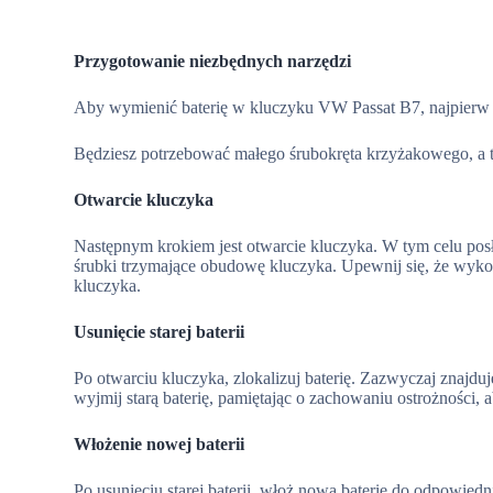
Przygotowanie niezbędnych narzędzi
Aby wymienić baterię w kluczyku VW Passat B7, najpierw u
Będziesz potrzebować małego śrubokręta krzyżakowego, a t
Otwarcie kluczyka
Następnym krokiem jest otwarcie kluczyka. W tym celu pos
śrubki trzymające obudowę kluczyka. Upewnij się, że wykon
kluczyka.
Usunięcie starej baterii
Po otwarciu kluczyka, zlokalizuj baterię. Zazwyczaj znajd
wyjmij starą baterię, pamiętając o zachowaniu ostrożności
Włożenie nowej baterii
Po usunięciu starej baterii, włoż nową baterię do odpowied