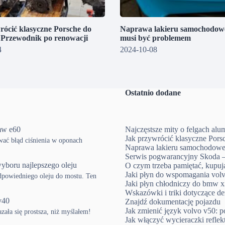
rócić klasyczne Porsche do
Naprawa lakieru samochodowe
? Przewodnik po renowacji
musi być problemem
4
2024-10-08
Ostatnio dodane
mw e60
Najczęstsze mity o felgach al
Jak przywrócić klasyczne Pors
ować błąd ciśnienia w oponach
Naprawa lakieru samochodowe
Serwis pogwarancyjny Skoda –
yboru najlepszego oleju
O czym trzeba pamiętać, kup
Jaki płyn do wspomagania volv
powiedniego oleju do mostu. Ten
Jaki płyn chłodniczy do bmw x3
Wskazówki i triki dotyczące d
v40
Znajdź dokumentację pojazdu
Jak zmienić język volvo v50: p
ła się prostsza, niż myślałem!
Jak włączyć wycieraczki refle