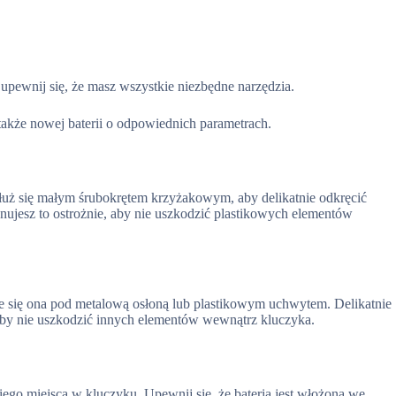
pewnij się, że masz wszystkie niezbędne narzędzia.
akże nowej baterii o odpowiednich parametrach.
łuż się małym śrubokrętem krzyżakowym, aby delikatnie odkręcić
ujesz to ostrożnie, aby nie uszkodzić plastikowych elementów
uje się ona pod metalową osłoną lub plastikowym uchwytem. Delikatnie
, aby nie uszkodzić innych elementów wewnątrz kluczyka.
niego miejsca w kluczyku. Upewnij się, że bateria jest włożona we