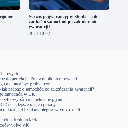
go nie
Serwis pogwarancyjny Skoda – jak
zadbać o samochód po zakończeniu
gwarancji?
2024-10-02
uminiowych
che do perfekcji? Przewodnik po renowacji
go nie musi być problemem
 jak zadbać o samochód po zakończeniu gwarancji?
ując samochód w UK?
o v40: wybór i uzupełnianie płynu
 f25? najlepsze opcje i porady
emontażu gałki zmiany biegów w volvo xc90
oradnik krok po kroku
ktorów volvo v40