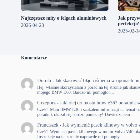
Najczęstsze mity o felgach aluminiowych
Jak przyw
perfekcji
2026-04-23
2025-02-1
Komentarze
Dorota
-
Jak skasować błąd ciśnienia w oponach b
Hej, właśnie skorzystałam z porad na tej stronie jak skas
mojego BMW E60. Bardzo mi pomogło!…
Grzegorz
-
Jaki olej do mostu bmw e36? poradnik w
Cześć! Mam BMW E36 i szukałem informacji na temat od
poradnik okazał się bardzo pomocny! Dowiedziałem…
Franciszek
-
Jak wymienić pasek klinowy w volvo 
Cześć! Wymiana paska klinowego w moim Volvo V40 okaza
Instrukcje na tej stronie naprawdę mi pomogły.…