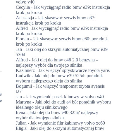
volvo v40
Cecylia
-
Jak wyciągnąć radio bmw e39: instrukcja
krok po kroku
Anastazja
-
Jak skasować serwis bmw e87:
instrukcja krok po kroku
Alfred
-
Jak wyciągnąć radio bmw e39: instrukcja
krok po kroku
Florian
-
Jak skasować serwis bmw e60: poradnik
krok po kroku
Jan
-
Jaki olej do skrzyni automatycznej bmw e39
530d
Alfred
-
Jaki olej do bmw e46 2.0 benzyna –
najlepszy wybór dla twojego silnika
Kazimierz
-
Jak włączyć spryskiwacze toyota yaris
Ludwik
-
Jaki olej do bmw e39 525d: poradnik
wyboru najlepszego oleju do silnika
Bogumił
-
Jak włączyć tempomat toyota avensis
t27
S
Jan
-
Jak wymienić pasek klinowy w volvo v40
o
Martyna
-
Jaki olej do audi a4 b8: poradnik wyboru
idealnego oleju silnikowego
Irena
-
Jaki olej do bmw e90 325i? najlepszy
wybór dla twojego silnika
Julian
-
Jak wymienić filtr kabinowy volvo xc60
Eligia
-
Jaki olej do skrzyni automatycznej bmw