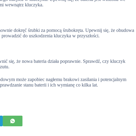
ymi wewnątrz kluczyka.
nownie dokręć śrubki za pomocą śrubokręta. Upewnij się, że obudowa
y prowadzić do uszkodzenia kluczyka w przyszłości.
ewnić się, że nowa bateria działa poprawnie. Sprawdź, czy kluczyk
zutu.
hodowym może zapobiec nagłemu brakowi zasilania i potencjalnym
rawdzanie stanu baterii i ich wymianę co kilka lat.