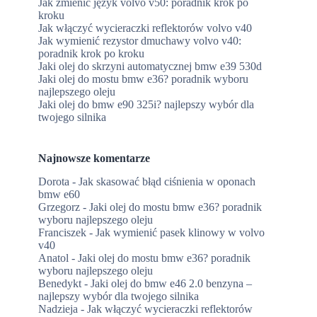
Jak zmienić język volvo v50: poradnik krok po
kroku
Jak włączyć wycieraczki reflektorów volvo v40
Jak wymienić rezystor dmuchawy volvo v40:
poradnik krok po kroku
Jaki olej do skrzyni automatycznej bmw e39 530d
Jaki olej do mostu bmw e36? poradnik wyboru
najlepszego oleju
Jaki olej do bmw e90 325i? najlepszy wybór dla
twojego silnika
Najnowsze komentarze
Dorota
-
Jak skasować błąd ciśnienia w oponach
bmw e60
Grzegorz
-
Jaki olej do mostu bmw e36? poradnik
wyboru najlepszego oleju
Franciszek
-
Jak wymienić pasek klinowy w volvo
v40
Anatol
-
Jaki olej do mostu bmw e36? poradnik
wyboru najlepszego oleju
Benedykt
-
Jaki olej do bmw e46 2.0 benzyna –
najlepszy wybór dla twojego silnika
Nadzieja
-
Jak włączyć wycieraczki reflektorów