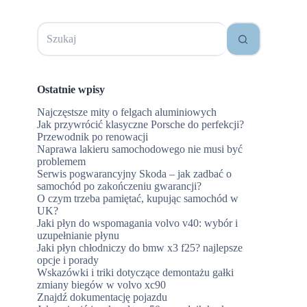
Brak
wyników
Ostatnie wpisy
Najczęstsze mity o felgach aluminiowych
Jak przywrócić klasyczne Porsche do perfekcji?
Przewodnik po renowacji
Naprawa lakieru samochodowego nie musi być
problemem
Serwis pogwarancyjny Skoda – jak zadbać o
samochód po zakończeniu gwarancji?
O czym trzeba pamiętać, kupując samochód w
UK?
Jaki płyn do wspomagania volvo v40: wybór i
uzupełnianie płynu
Jaki płyn chłodniczy do bmw x3 f25? najlepsze
opcje i porady
Wskazówki i triki dotyczące demontażu gałki
zmiany biegów w volvo xc90
Znajdź dokumentację pojazdu