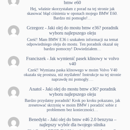
bmw e60
Hej, właśnie skorzystałam z porad na tej stronie jak
skasować błąd ciśnienia w oponach mojego BMW E60.
Bardzo mi pomogło!…
Grzegorz
-
Jaki olej do mostu bmw e36? poradnik
wyboru najlepszego oleju
Cześć! Mam BMW E36 i szukałem informacji na temat
odpowiedniego oleju do mostu. Ten poradnik okazał się
bardzo pomocny! Dowiedziałem…
Franciszek
-
Jak wymienić pasek klinowy w volvo
v40
Cześć! Wymiana paska klinowego w moim Volvo V40
okazała się prostsza, niż myślałem! Instrukcje na tej stronie
naprawdę mi pomogły.…
Anatol
-
Jaki olej do mostu bmw e36? poradnik
wyboru najlepszego oleju
Bardzo przydatny poradnik! Krok po kroku pokazano, jak
zresetować skrzynię w moim BMW i poradzić sobie z
problemem bez konieczności…
Benedykt
-
Jaki olej do bmw e46 2.0 benzyna –
najlepszy wybór dla twojego silnika