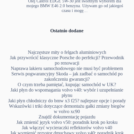
Olej Castrol EDGE 5W-30 jest świetnym wyborem dla
mojego BMW E46 2.0 benzyna. Używam go od jakiegoś
czasu i mogę…
Ostatnio dodane
Najczęstsze mity o felgach aluminiowych
Jak przywrócić klasyczne Porsche do perfekcji? Przewodnik
po renowacji
Naprawa lakieru samochodowego nie musi być problemem
Serwis pogwarancyjny Skoda – jak zadbać o samochód po
zakończeniu gwarancji?
O czym trzeba pamiętać, kupując samochód w UK?
Jaki płyn do wspomagania volvo v40: wybór i uzupełnianie
płynu
Jaki płyn chłodniczy do bmw x3 f25? najlepsze opcje i porady
Wskazówki i triki dotyczące demontażu gałki zmiany biegów
w volvo xc90
Znajdź dokumentację pojazdu
Jak zmienić język volvo v50: poradnik krok po kroku
Jak włączyć wycieraczki reflektorów volvo v40
Jak wymienić rezystor dmuchawy volvo v40: poradnik krok