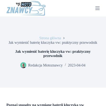
P
r
z
e
j
d
ź
d
Strona główna
o
Jak wymienić baterię kluczyka vw: praktyczny przewodnik
t
r
e
Jak wymienić baterię kluczyka vw: praktyczny
ś
przewodnik
c
i
Redakcja Motoznawcy
2023-04-04
Poznaj sposoby na wymianę baterii kluczyka vw