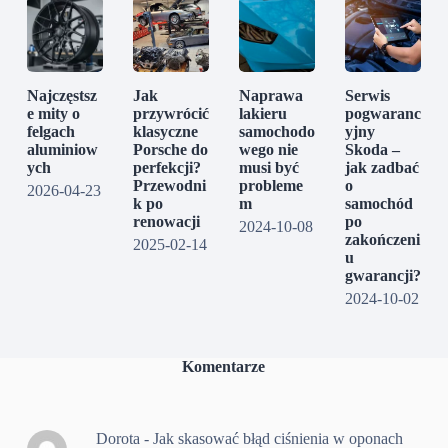
Najczęstsz
Jak
Naprawa
Serwis
e mity o
przywrócić
lakieru
pogwaranc
felgach
klasyczne
samochodo
yjny
aluminiow
Porsche do
wego nie
Skoda –
ych
perfekcji?
musi być
jak zadbać
Przewodni
probleme
o
2026-04-23
k po
m
samochód
renowacji
po
2024-10-08
zakończeni
2025-02-14
u
gwarancji?
2024-10-02
Komentarze
Dorota
-
Jak skasować błąd ciśnienia w oponach