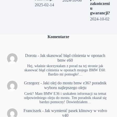
2024-10-08
zakończeni
2025-02-14
u
gwarancji?
2024-10-02
Komentarze
Dorota
-
Jak skasować błąd ciśnienia w oponach
bmw e60
Hej, właśnie skorzystałam z porad na tej stronie jak
skasować błąd ciśnienia w oponach mojego BMW E60.
Bardzo mi pomogło!…
Grzegorz
-
Jaki olej do mostu bmw e36? poradnik
wyboru najlepszego oleju
Cześć! Mam BMW E36 i szukałem informacji na temat
odpowiedniego oleju do mostu. Ten poradnik okazał się
bardzo pomocny! Dowiedziałem…
Franciszek
-
Jak wymienić pasek klinowy w volvo
v40