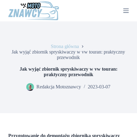
P
r
z
e
j
d
ź
d
Strona główna
o
Jak wyjąć zbiornik spryskiwaczy w vw touran: praktyczny
t
przewodnik
r
e
Jak wyjąć zbiornik spryskiwaczy w vw touran:
ś
praktyczny przewodnik
c
i
Redakcja Motoznawcy
2023-03-07
Przygotowanie do demontażu zbiornika spryskiwaczy