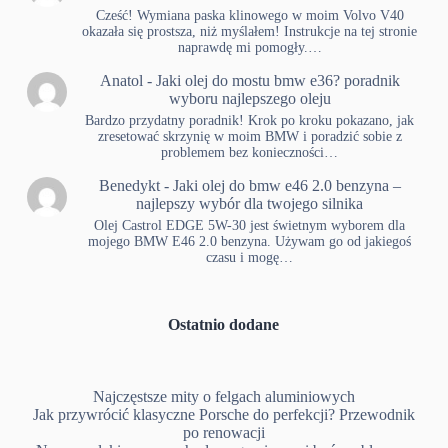
Cześć! Wymiana paska klinowego w moim Volvo V40
okazała się prostsza, niż myślałem! Instrukcje na tej stronie
naprawdę mi pomogły.…
Anatol
-
Jaki olej do mostu bmw e36? poradnik
wyboru najlepszego oleju
Bardzo przydatny poradnik! Krok po kroku pokazano, jak
zresetować skrzynię w moim BMW i poradzić sobie z
problemem bez konieczności…
Benedykt
-
Jaki olej do bmw e46 2.0 benzyna –
najlepszy wybór dla twojego silnika
Olej Castrol EDGE 5W-30 jest świetnym wyborem dla
mojego BMW E46 2.0 benzyna. Używam go od jakiegoś
czasu i mogę…
Ostatnio dodane
Najczęstsze mity o felgach aluminiowych
Jak przywrócić klasyczne Porsche do perfekcji? Przewodnik
po renowacji