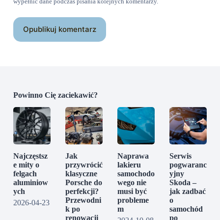
wypełnić dane podczas pisania kolejnych komentarzy.
Opublikuj komentarz
Powinno Cię zaciekawić?
Najczęstsz
Jak
Naprawa
Serwis
e mity o
przywrócić
lakieru
pogwaranc
felgach
klasyczne
samochodo
yjny
aluminiow
Porsche do
wego nie
Skoda –
ych
perfekcji?
musi być
jak zadbać
Przewodni
probleme
o
2026-04-23
k po
m
samochód
renowacji
po