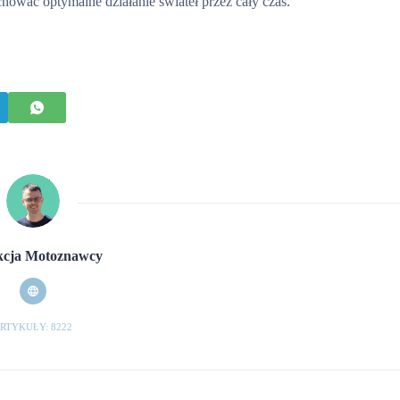
chować optymalne działanie świateł przez cały czas.
cja Motoznawcy
RTYKUŁY: 8222