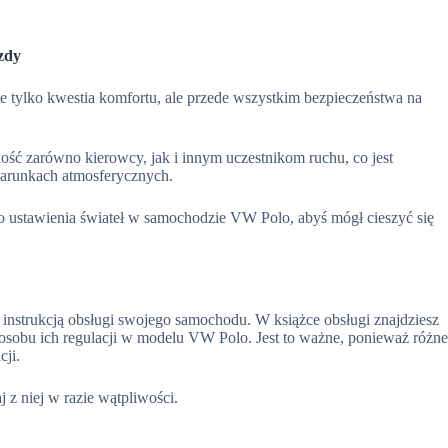
azdy
 tylko kwestia komfortu, ale przede wszystkim bezpieczeństwa na
ść zarówno kierowcy, jak i innym uczestnikom ruchu, co jest
warunkach atmosferycznych.
ustawienia świateł w samochodzie VW Polo, abyś mógł cieszyć się
 z instrukcją obsługi swojego samochodu. W książce obsługi znajdziesz
posobu ich regulacji w modelu VW Polo. Jest to ważne, ponieważ różn
ji.
j z niej w razie wątpliwości.