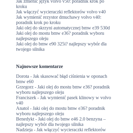
Jak zmienić język volvo v50: poradnik krok po
kroku
Jak włączyć wycieraczki reflektorów volvo v40
Jak wymienić rezystor dmuchawy volvo v40:
poradnik krok po kroku
Jaki olej do skrzyni automatycznej bmw e39 530d
Jaki olej do mostu bmw e36? poradnik wyboru
najlepszego oleju
Jaki olej do bmw e90 325i? najlepszy wybór dla
twojego silnika
Najnowsze komentarze
Dorota
-
Jak skasować błąd ciśnienia w oponach
bmw e60
Grzegorz
-
Jaki olej do mostu bmw e36? poradnik
wyboru najlepszego oleju
Franciszek
-
Jak wymienić pasek klinowy w volvo
v40
Anatol
-
Jaki olej do mostu bmw e36? poradnik
wyboru najlepszego oleju
Benedykt
-
Jaki olej do bmw e46 2.0 benzyna –
najlepszy wybór dla twojego silnika
Nadzieja
-
Jak włączyć wycieraczki reflektorów