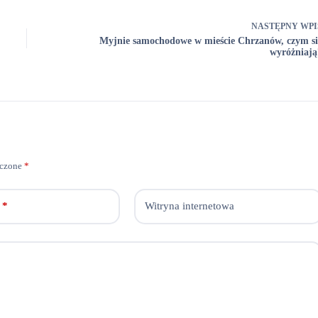
NASTĘPNY
WPI
Myjnie samochodowe w mieście Chrzanów, czym si
wyróżniają
aczone
*
*
Witryna internetowa