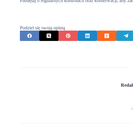
Pamiętaj o regularnych kontrolach oraz konserwacji, aby za
Podziel się swoją opinią
Redak
A