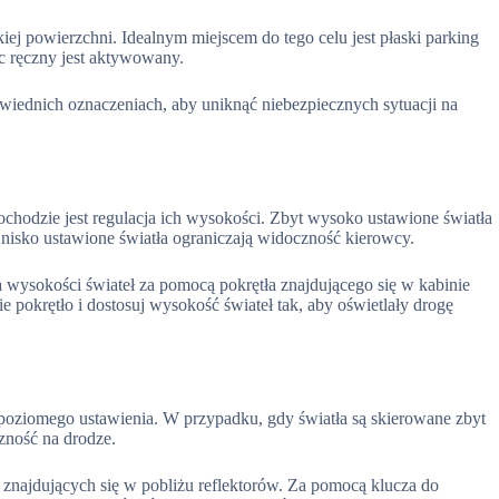
iej powierzchni. Idealnym miejscem do tego celu jest płaski parking
ec ręczny jest aktywowany.
wiednich oznaczeniach, aby uniknąć niebezpiecznych sytuacji na
hodzie jest regulacja ich wysokości. Zbyt wysoko ustawione światła
nisko ustawione światła ograniczają widoczność kierowcy.
wysokości świateł za pomocą pokrętła znajdującego się w kabinie
ie pokrętło i dostosuj wysokość świateł tak, aby oświetlały drogę
h poziomego ustawienia. W przypadku, gdy światła są skierowane zbyt
zność na drodze.
b znajdujących się w pobliżu reflektorów. Za pomocą klucza do