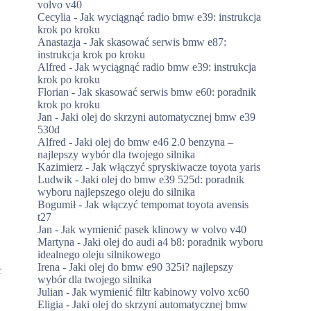
volvo v40
Cecylia
-
Jak wyciągnąć radio bmw e39: instrukcja
krok po kroku
Anastazja
-
Jak skasować serwis bmw e87:
instrukcja krok po kroku
Alfred
-
Jak wyciągnąć radio bmw e39: instrukcja
krok po kroku
Florian
-
Jak skasować serwis bmw e60: poradnik
krok po kroku
Jan
-
Jaki olej do skrzyni automatycznej bmw e39
530d
Alfred
-
Jaki olej do bmw e46 2.0 benzyna –
najlepszy wybór dla twojego silnika
Kazimierz
-
Jak włączyć spryskiwacze toyota yaris
Ludwik
-
Jaki olej do bmw e39 525d: poradnik
wyboru najlepszego oleju do silnika
Bogumił
-
Jak włączyć tempomat toyota avensis
t27
Jan
-
Jak wymienić pasek klinowy w volvo v40
Martyna
-
Jaki olej do audi a4 b8: poradnik wyboru
idealnego oleju silnikowego
Irena
-
Jaki olej do bmw e90 325i? najlepszy
c
wybór dla twojego silnika
Julian
-
Jak wymienić filtr kabinowy volvo xc60
Eligia
-
Jaki olej do skrzyni automatycznej bmw