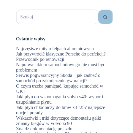
Brak
wyników
Ostatnie wpisy
Najczęstsze mity o felgach aluminiowych
Jak przywrócić klasyczne Porsche do perfekcji?
Przewodnik po renowacji
Naprawa lakieru samochodowego nie musi być
problemem
Serwis pogwarancyjny Skoda – jak zadbać o
samochód po zakończeniu gwarancji?
O czym trzeba pamiętać, kupując samochód w
UK?
Jaki płyn do wspomagania volvo v40: wybór i
e
uzupełnianie płynu
Jaki płyn chłodniczy do bmw x3 f25? najlepsze
opcje i porady
Wskazówki i triki dotyczące demontażu gałki
zmiany biegów w volvo xc90
Znajdź dokumentację pojazdu