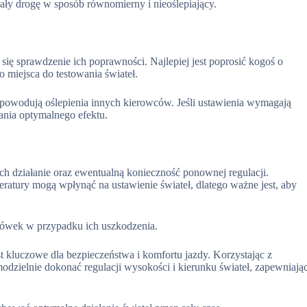
tlały drogę w sposób równomierny i nieoślepiający.
 się sprawdzenie ich poprawności. Najlepiej jest poprosić kogoś o
 miejsca do testowania świateł.
e powodują oślepienia innych kierowców. Jeśli ustawienia wymagają
ania optymalnego efektu.
ich działanie oraz ewentualną konieczność ponownej regulacji.
ratury mogą wpłynąć na ustawienie świateł, dlatego ważne jest, aby
arówek w przypadku ich uszkodzenia.
 kluczowe dla bezpieczeństwa i komfortu jazdy. Korzystając z
dzielnie dokonać regulacji wysokości i kierunku świateł, zapewniają