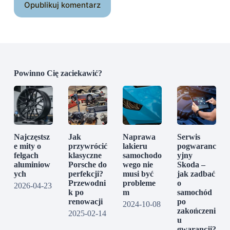
Opublikuj komentarz
Powinno Cię zaciekawić?
Najczęstsz
Jak
Naprawa
Serwis
e mity o
przywrócić
lakieru
pogwaranc
felgach
klasyczne
samochodo
yjny
aluminiow
Porsche do
wego nie
Skoda –
ych
perfekcji?
musi być
jak zadbać
Przewodni
probleme
o
2026-04-23
k po
m
samochód
renowacji
po
2024-10-08
zakończeni
2025-02-14
u
gwarancji?