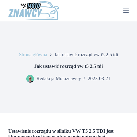
P
r
z
e
j
d
ź
d
o
Strona główna
Jak ustawić rozrząd vw t5 2.5 tdi
t
r
e
Jak ustawić rozrząd vw t5 2.5 tdi
ś
c
Redakcja Motoznawcy
2023-03-21
i
Ustawienie rozrządu w silniku VW T5 2.5 TDI jest
kluczowym krokiem w utrzymaniu optymalnej