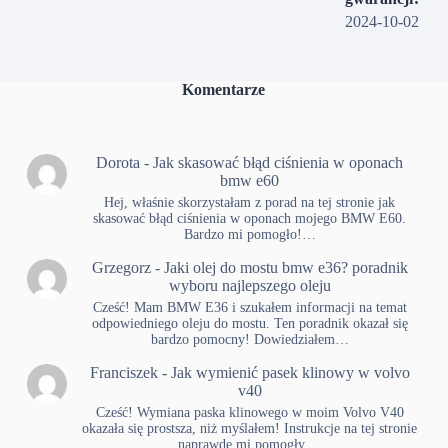
2024-10-02
Komentarze
Dorota
-
Jak skasować błąd ciśnienia w oponach
bmw e60
Hej, właśnie skorzystałam z porad na tej stronie jak
skasować błąd ciśnienia w oponach mojego BMW E60.
Bardzo mi pomogło!…
Grzegorz
-
Jaki olej do mostu bmw e36? poradnik
wyboru najlepszego oleju
Cześć! Mam BMW E36 i szukałem informacji na temat
odpowiedniego oleju do mostu. Ten poradnik okazał się
bardzo pomocny! Dowiedziałem…
Franciszek
-
Jak wymienić pasek klinowy w volvo
v40
Cześć! Wymiana paska klinowego w moim Volvo V40
okazała się prostsza, niż myślałem! Instrukcje na tej stronie
naprawdę mi pomogły.…