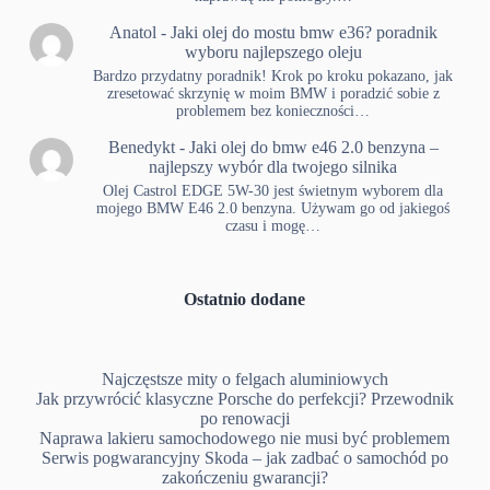
Anatol
-
Jaki olej do mostu bmw e36? poradnik
wyboru najlepszego oleju
Bardzo przydatny poradnik! Krok po kroku pokazano, jak
zresetować skrzynię w moim BMW i poradzić sobie z
problemem bez konieczności…
Benedykt
-
Jaki olej do bmw e46 2.0 benzyna –
najlepszy wybór dla twojego silnika
Olej Castrol EDGE 5W-30 jest świetnym wyborem dla
mojego BMW E46 2.0 benzyna. Używam go od jakiegoś
czasu i mogę…
Ostatnio dodane
Najczęstsze mity o felgach aluminiowych
Jak przywrócić klasyczne Porsche do perfekcji? Przewodnik
po renowacji
Naprawa lakieru samochodowego nie musi być problemem
Serwis pogwarancyjny Skoda – jak zadbać o samochód po
zakończeniu gwarancji?