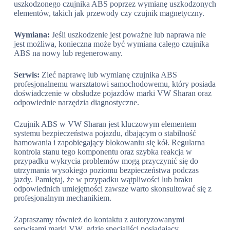
uszkodzonego czujnika ABS poprzez wymianę uszkodzonych
elementów, takich jak przewody czy czujnik magnetyczny.
Wymiana:
Jeśli uszkodzenie jest poważne lub naprawa nie
jest możliwa, konieczna może być wymiana całego czujnika
ABS na nowy lub regenerowany.
Serwis:
Zleć naprawę lub wymianę czujnika ABS
profesjonalnemu warsztatowi samochodowemu, który posiada
doświadczenie w obsłudze pojazdów marki VW Sharan oraz
odpowiednie narzędzia diagnostyczne.
Czujnik ABS w VW Sharan jest kluczowym elementem
systemu bezpieczeństwa pojazdu, dbającym o stabilność
hamowania i zapobiegający blokowaniu się kół. Regularna
kontrola stanu tego komponentu oraz szybka reakcja w
przypadku wykrycia problemów mogą przyczynić się do
utrzymania wysokiego poziomu bezpieczeństwa podczas
jazdy. Pamiętaj, że w przypadku wątpliwości lub braku
odpowiednich umiejętności zawsze warto skonsultować się z
profesjonalnym mechanikiem.
Zapraszamy również do kontaktu z autoryzowanymi
serwisami marki VW, gdzie specjaliści posiadający