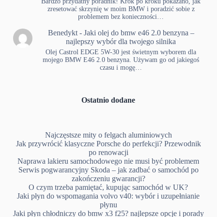
Bardzo przydatny poradnik! Krok po kroku pokazano, jak
zresetować skrzynię w moim BMW i poradzić sobie z
problemem bez konieczności…
Benedykt
-
Jaki olej do bmw e46 2.0 benzyna –
najlepszy wybór dla twojego silnika
Olej Castrol EDGE 5W-30 jest świetnym wyborem dla
mojego BMW E46 2.0 benzyna. Używam go od jakiegoś
czasu i mogę…
Ostatnio dodane
Najczęstsze mity o felgach aluminiowych
Jak przywrócić klasyczne Porsche do perfekcji? Przewodnik
po renowacji
Naprawa lakieru samochodowego nie musi być problemem
Serwis pogwarancyjny Skoda – jak zadbać o samochód po
zakończeniu gwarancji?
O czym trzeba pamiętać, kupując samochód w UK?
Jaki płyn do wspomagania volvo v40: wybór i uzupełnianie
płynu
Jaki płyn chłodniczy do bmw x3 f25? najlepsze opcje i porady