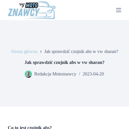
P
r
z
e
j
d
ź
d
o
Strona główna
Jak sprawdzić czujnik abs w vw sharan?
t
r
e
Jak sprawdzić czujnik abs w vw sharan?
ś
c
Redakcja Motoznawcy
2023-04-20
i
Co to jest czujnik abs?