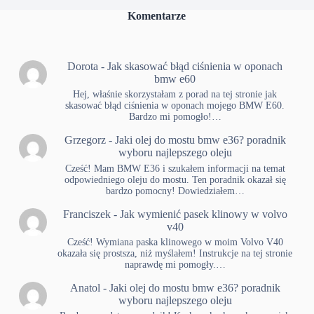
Komentarze
Dorota
-
Jak skasować błąd ciśnienia w oponach
bmw e60
Hej, właśnie skorzystałam z porad na tej stronie jak
skasować błąd ciśnienia w oponach mojego BMW E60.
Bardzo mi pomogło!…
Grzegorz
-
Jaki olej do mostu bmw e36? poradnik
wyboru najlepszego oleju
Cześć! Mam BMW E36 i szukałem informacji na temat
odpowiedniego oleju do mostu. Ten poradnik okazał się
bardzo pomocny! Dowiedziałem…
Franciszek
-
Jak wymienić pasek klinowy w volvo
v40
Cześć! Wymiana paska klinowego w moim Volvo V40
okazała się prostsza, niż myślałem! Instrukcje na tej stronie
naprawdę mi pomogły.…
Anatol
-
Jaki olej do mostu bmw e36? poradnik
wyboru najlepszego oleju