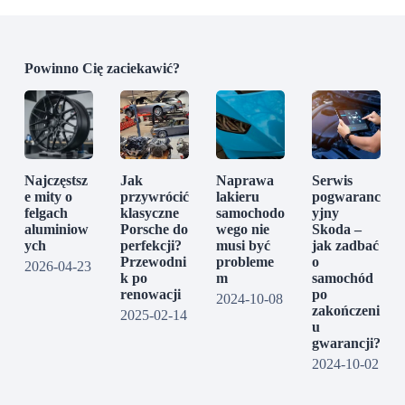
Powinno Cię zaciekawić?
Najczęstsz
Jak
Naprawa
Serwis
e mity o
przywrócić
lakieru
pogwaranc
felgach
klasyczne
samochodo
yjny
aluminiow
Porsche do
wego nie
Skoda –
ych
perfekcji?
musi być
jak zadbać
Przewodni
probleme
o
2026-04-23
k po
m
samochód
renowacji
po
2024-10-08
zakończeni
2025-02-14
u
gwarancji?
2024-10-02