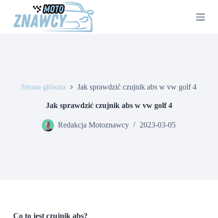
P
r
z
e
j
d
ź
d
o
Strona główna
Jak sprawdzić czujnik abs w vw golf 4
t
r
e
Jak sprawdzić czujnik abs w vw golf 4
ś
c
Redakcja Motoznawcy
2023-03-05
i
Co to jest czujnik abs?