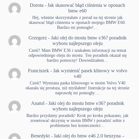
Dorota
-
Jak skasować błąd ciśnienia w oponach
bmw e60
Hej, właśnie skorzystałam z porad na tej stronie jak
skasować błąd ciśnienia w oponach mojego BMW E60.
Bardzo mi pomogło!…
Grzegorz
-
Jaki olej do mostu bmw e36? poradnik
wyboru najlepszego oleju
Cześć! Mam BMW E36 i szukałem informacji na temat
odpowiedniego oleju do mostu. Ten poradnik okazał się
bardzo pomocny! Dowiedziałem…
Franciszek
-
Jak wymienić pasek klinowy w volvo
v40
Cześć! Wymiana paska klinowego w moim Volvo V40
okazała się prostsza, niż myślałem! Instrukcje na tej stronie
naprawdę mi pomogły.…
Anatol
-
Jaki olej do mostu bmw e36? poradnik
wyboru najlepszego oleju
Bardzo przydatny poradnik! Krok po kroku pokazano, jak
zresetować skrzynię w moim BMW i poradzić sobie z
problemem bez konieczności…
Benedykt
-
Jaki olej do bmw e46 2.0 benzyna –