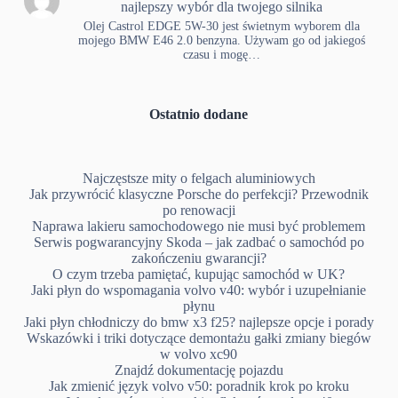
najlepszy wybór dla twojego silnika
Olej Castrol EDGE 5W-30 jest świetnym wyborem dla
mojego BMW E46 2.0 benzyna. Używam go od jakiegoś
czasu i mogę…
Ostatnio dodane
Najczęstsze mity o felgach aluminiowych
Jak przywrócić klasyczne Porsche do perfekcji? Przewodnik
po renowacji
Naprawa lakieru samochodowego nie musi być problemem
Serwis pogwarancyjny Skoda – jak zadbać o samochód po
zakończeniu gwarancji?
O czym trzeba pamiętać, kupując samochód w UK?
Jaki płyn do wspomagania volvo v40: wybór i uzupełnianie
płynu
Jaki płyn chłodniczy do bmw x3 f25? najlepsze opcje i porady
Wskazówki i triki dotyczące demontażu gałki zmiany biegów
w volvo xc90
Znajdź dokumentację pojazdu
Jak zmienić język volvo v50: poradnik krok po kroku