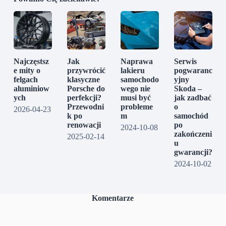
Najczęstsz
Jak
Naprawa
Serwis
e mity o
przywrócić
lakieru
pogwaranc
felgach
klasyczne
samochodo
yjny
aluminiow
Porsche do
wego nie
Skoda –
ych
perfekcji?
musi być
jak zadbać
Przewodni
probleme
o
2026-04-23
k po
m
samochód
renowacji
po
2024-10-08
zakończeni
2025-02-14
u
gwarancji?
2024-10-02
Komentarze