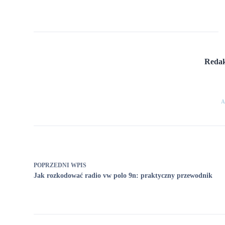
Redak
A
POPRZEDNI
WPIS
Jak rozkodować radio vw polo 9n: praktyczny przewodnik