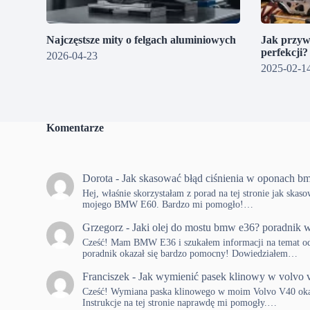
Najczęstsze mity o felgach aluminiowych
Jak przyw
perfekcji
2026-04-23
2025-02-1
Komentarze
Dorota
-
Jak skasować błąd ciśnienia w oponach b
Hej, właśnie skorzystałam z porad na tej stronie jak skas
mojego BMW E60. Bardzo mi pomogło!…
Grzegorz
-
Jaki olej do mostu bmw e36? poradnik w
Cześć! Mam BMW E36 i szukałem informacji na temat od
poradnik okazał się bardzo pomocny! Dowiedziałem…
Franciszek
-
Jak wymienić pasek klinowy w volvo 
Cześć! Wymiana paska klinowego w moim Volvo V40 okaza
Instrukcje na tej stronie naprawdę mi pomogły.…