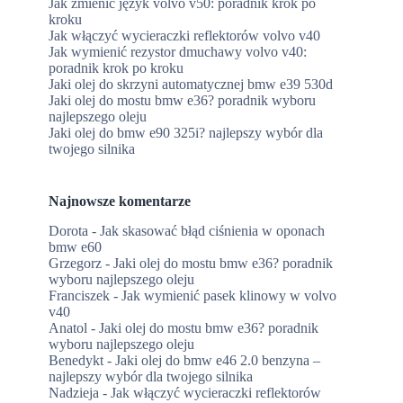
Jak zmienić język volvo v50: poradnik krok po
kroku
Jak włączyć wycieraczki reflektorów volvo v40
Jak wymienić rezystor dmuchawy volvo v40:
poradnik krok po kroku
Jaki olej do skrzyni automatycznej bmw e39 530d
Jaki olej do mostu bmw e36? poradnik wyboru
najlepszego oleju
Jaki olej do bmw e90 325i? najlepszy wybór dla
twojego silnika
Najnowsze komentarze
Dorota
-
Jak skasować błąd ciśnienia w oponach
bmw e60
Grzegorz
-
Jaki olej do mostu bmw e36? poradnik
wyboru najlepszego oleju
Franciszek
-
Jak wymienić pasek klinowy w volvo
v40
Anatol
-
Jaki olej do mostu bmw e36? poradnik
wyboru najlepszego oleju
Benedykt
-
Jaki olej do bmw e46 2.0 benzyna –
najlepszy wybór dla twojego silnika
Nadzieja
-
Jak włączyć wycieraczki reflektorów