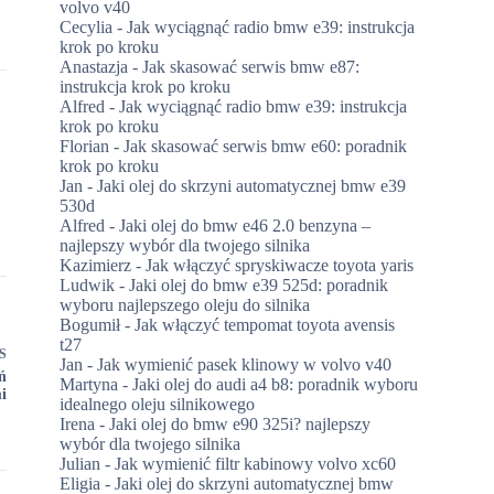
volvo v40
Cecylia
-
Jak wyciągnąć radio bmw e39: instrukcja
krok po kroku
Anastazja
-
Jak skasować serwis bmw e87:
instrukcja krok po kroku
Alfred
-
Jak wyciągnąć radio bmw e39: instrukcja
krok po kroku
Florian
-
Jak skasować serwis bmw e60: poradnik
krok po kroku
Jan
-
Jaki olej do skrzyni automatycznej bmw e39
530d
Alfred
-
Jaki olej do bmw e46 2.0 benzyna –
najlepszy wybór dla twojego silnika
Kazimierz
-
Jak włączyć spryskiwacze toyota yaris
Ludwik
-
Jaki olej do bmw e39 525d: poradnik
wyboru najlepszego oleju do silnika
Bogumił
-
Jak włączyć tempomat toyota avensis
t27
S
Jan
-
Jak wymienić pasek klinowy w volvo v40
ń
Martyna
-
Jaki olej do audi a4 b8: poradnik wyboru
i
idealnego oleju silnikowego
Irena
-
Jaki olej do bmw e90 325i? najlepszy
wybór dla twojego silnika
Julian
-
Jak wymienić filtr kabinowy volvo xc60
Eligia
-
Jaki olej do skrzyni automatycznej bmw