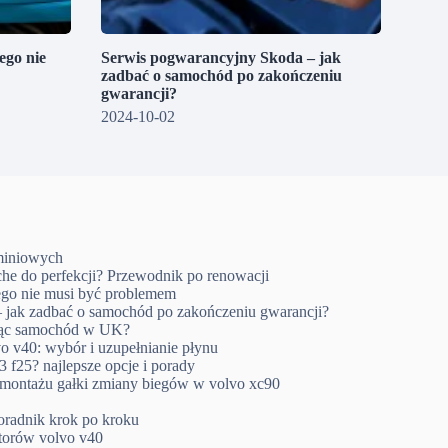
go nie
Serwis pogwarancyjny Skoda – jak
zadbać o samochód po zakończeniu
gwarancji?
2024-10-02
uminiowych
che do perfekcji? Przewodnik po renowacji
go nie musi być problemem
 jak zadbać o samochód po zakończeniu gwarancji?
ując samochód w UK?
o v40: wybór i uzupełnianie płynu
 f25? najlepsze opcje i porady
emontażu gałki zmiany biegów w volvo xc90
oradnik krok po kroku
ktorów volvo v40