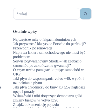
Brak
wyników
Ostatnie wpisy
.
Najczęstsze mity o felgach aluminiowych
Jak przywrócić klasyczne Porsche do perfekcji?
Przewodnik po renowacji
Naprawa lakieru samochodowego nie musi być
problemem
Serwis pogwarancyjny Skoda – jak zadbać o
samochód po zakończeniu gwarancji?
O czym trzeba pamiętać, kupując samochód w
UK?
Jaki płyn do wspomagania volvo v40: wybór i
uzupełnianie płynu
a
Jaki płyn chłodniczy do bmw x3 f25? najlepsze
opcje i porady
Wskazówki i triki dotyczące demontażu gałki
zmiany biegów w volvo xc90
Znajdź dokumentację pojazdu