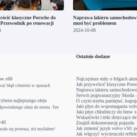
rócić klasyczne Porsche do
Naprawa lakieru samochodowe
? Przewodnik po renowacji
musi być problemem
4
2024-10-08
Ostatnio dodane
mw e60
Najczęstsze mity o felgach al
Jak przywrócić klasyczne Pors
ować błąd ciśnienia w oponach
Naprawa lakieru samochodowe
Serwis pogwarancyjny Skoda –
yboru najlepszego oleju
O czym trzeba pamiętać, kup
Jaki płyn do wspomagania volv
powiedniego oleju do mostu. Ten
Jaki płyn chłodniczy do bmw x3
Wskazówki i triki dotyczące d
v40
Znajdź dokumentację pojazdu
Jak zmienić język volvo v50: p
ła się prostsza, niż myślałem!
Jak włączyć wycieraczki refle