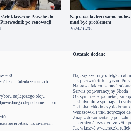
rócić klasyczne Porsche do
Naprawa lakieru samochodowe
? Przewodnik po renowacji
musi być problemem
4
2024-10-08
Ostatnio dodane
mw e60
Najczęstsze mity o felgach al
Jak przywrócić klasyczne Pors
ować błąd ciśnienia w oponach
Naprawa lakieru samochodowe
Serwis pogwarancyjny Skoda –
yboru najlepszego oleju
O czym trzeba pamiętać, kup
Jaki płyn do wspomagania volv
powiedniego oleju do mostu. Ten
Jaki płyn chłodniczy do bmw x3
Wskazówki i triki dotyczące d
v40
Znajdź dokumentację pojazdu
Jak zmienić język volvo v50: p
ła się prostsza, niż myślałem!
Jak włączyć wycieraczki refle