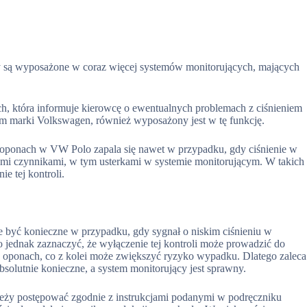
są wyposażone w coraz więcej systemów monitorujących, mających
ch, która informuje kierowcę o ewentualnych problemach z ciśnieniem
 marki Volkswagen, również wyposażony jest w tę funkcję.
a w oponach w VW Polo zapala się nawet w przypadku, gdy ciśnienie w
mi czynnikami, w tym usterkami w systemie monitorującym. W takich
e tej kontroli.
 być konieczne w przypadku, gdy sygnał o niskim ciśnieniu w
 jednak zaznaczyć, że wyłączenie tej kontroli może prowadzić do
w oponach, co z kolei może zwiększyć ryzyko wypadku. Dlatego zaleca
absolutnie konieczne, a system monitorujący jest sprawny.
eży postępować zgodnie z instrukcjami podanymi w podręczniku