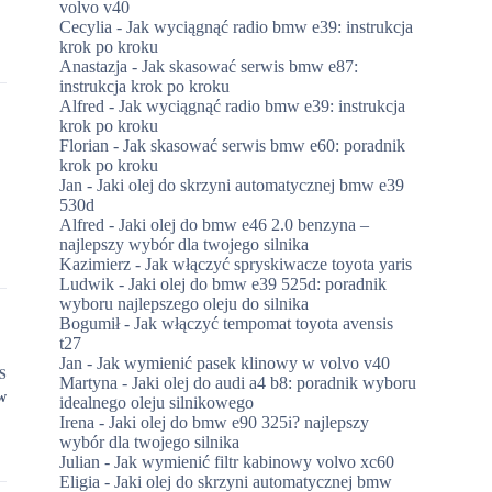
volvo v40
Cecylia
-
Jak wyciągnąć radio bmw e39: instrukcja
krok po kroku
Anastazja
-
Jak skasować serwis bmw e87:
instrukcja krok po kroku
Alfred
-
Jak wyciągnąć radio bmw e39: instrukcja
krok po kroku
Florian
-
Jak skasować serwis bmw e60: poradnik
krok po kroku
Jan
-
Jaki olej do skrzyni automatycznej bmw e39
530d
Alfred
-
Jaki olej do bmw e46 2.0 benzyna –
najlepszy wybór dla twojego silnika
Kazimierz
-
Jak włączyć spryskiwacze toyota yaris
Ludwik
-
Jaki olej do bmw e39 525d: poradnik
wyboru najlepszego oleju do silnika
Bogumił
-
Jak włączyć tempomat toyota avensis
t27
Jan
-
Jak wymienić pasek klinowy w volvo v40
S
Martyna
-
Jaki olej do audi a4 b8: poradnik wyboru
w
idealnego oleju silnikowego
Irena
-
Jaki olej do bmw e90 325i? najlepszy
wybór dla twojego silnika
Julian
-
Jak wymienić filtr kabinowy volvo xc60
Eligia
-
Jaki olej do skrzyni automatycznej bmw