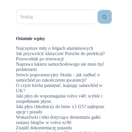
Brak
wyników
Ostatnie wpisy
Najczęstsze mity o felgach aluminiowych
Jak przywrócić klasyczne Porsche do perfekcji?
Przewodnik po renowacji
Naprawa lakieru samochodowego nie musi być
problemem
Serwis pogwarancyjny Skoda – jak zadbać o
samochód po zakończeniu gwarancji?
O czym trzeba pamiętać, kupując samochód w
UK?
Jaki płyn do wspomagania volvo v40: wybór i
uzupełnianie płynu
Jaki płyn chłodniczy do bmw x3 f25? najlepsze
opcje i porady
Wskazówki i triki dotyczące demontażu gałki
zmiany biegów w volvo xc90
Znajdź dokumentację pojazdu