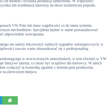
ści od modelu i rocznika produkcji samochodu. W większości
ycisku lub kombinacji klawiszy na desce rozdzielczej pojazdu.
w oponach VW Polo lub masz wątpliwości co do stanu systemu
zonym mechanikiem. Specjalista będzie w stanie przeanalizować
ać odpowiednie rozwiązania.
 dlatego nie należy lekceważyć żadnych sygnałów ostrzegawczych, w
pliwości zawsze warto skonsultować się z profesjonalistą.
u monitorującego w nowoczesnych samochodach, w tym również w VW
daje fałszywe alarmy, co może być uciążliwe dla kierowcy. W takich
nie wyłączyć tę kontrolkę zgodnie z instrukcjami producenta.
oi na pierwszym miejscu.