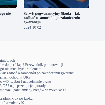
go nie
Serwis pogwarancyjny Skoda – jak
zadbać o samochód po zakończeniu
gwarancji?
2024-10-02
uminiowych
che do perfekcji? Przewodnik po renowacji
go nie musi być problemem
 jak zadbać o samochód po zakończeniu gwarancji?
ując samochód w UK?
o v40: wybór i uzupełnianie płynu
 f25? najlepsze opcje i porady
emontażu gałki zmiany biegów w volvo xc90
oradnik krok po kroku
ktorów volvo v40