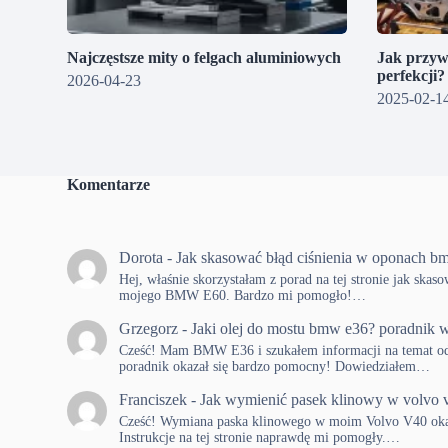
Najczęstsze mity o felgach aluminiowych
Jak przyw
perfekcji
2026-04-23
2025-02-1
Komentarze
Dorota
-
Jak skasować błąd ciśnienia w oponach b
Hej, właśnie skorzystałam z porad na tej stronie jak skas
mojego BMW E60. Bardzo mi pomogło!…
Grzegorz
-
Jaki olej do mostu bmw e36? poradnik w
Cześć! Mam BMW E36 i szukałem informacji na temat od
poradnik okazał się bardzo pomocny! Dowiedziałem…
Franciszek
-
Jak wymienić pasek klinowy w volvo 
Cześć! Wymiana paska klinowego w moim Volvo V40 okaza
Instrukcje na tej stronie naprawdę mi pomogły.…