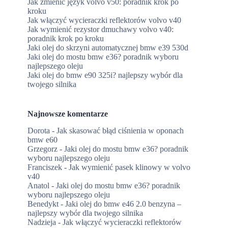
Jak zmienić język volvo v50: poradnik krok po
kroku
Jak włączyć wycieraczki reflektorów volvo v40
Jak wymienić rezystor dmuchawy volvo v40:
poradnik krok po kroku
Jaki olej do skrzyni automatycznej bmw e39 530d
Jaki olej do mostu bmw e36? poradnik wyboru
najlepszego oleju
Jaki olej do bmw e90 325i? najlepszy wybór dla
twojego silnika
Najnowsze komentarze
Dorota
-
Jak skasować błąd ciśnienia w oponach
bmw e60
Grzegorz
-
Jaki olej do mostu bmw e36? poradnik
wyboru najlepszego oleju
Franciszek
-
Jak wymienić pasek klinowy w volvo
v40
Anatol
-
Jaki olej do mostu bmw e36? poradnik
wyboru najlepszego oleju
Benedykt
-
Jaki olej do bmw e46 2.0 benzyna –
najlepszy wybór dla twojego silnika
Nadzieja
-
Jak włączyć wycieraczki reflektorów