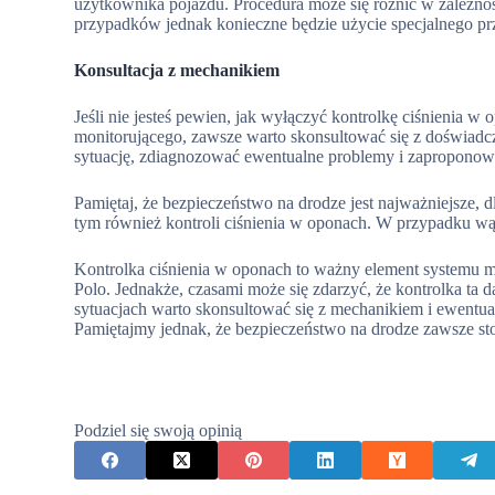
użytkownika pojazdu. Procedura może się różnić w zależno
przypadków jednak konieczne będzie użycie specjalnego prz
Konsultacja z mechanikiem
Jeśli nie jesteś pewien, jak wyłączyć kontrolkę ciśnienia 
monitorującego, zawsze warto skonsultować się z doświadc
sytuację, zdiagnozować ewentualne problemy i zaproponow
Pamiętaj, że bezpieczeństwo na drodze jest najważniejsze,
tym również kontroli ciśnienia w oponach. W przypadku wąt
Kontrolka ciśnienia w oponach to ważny element system
Polo. Jednakże, czasami może się zdarzyć, że kontrolka ta 
sytuacjach warto skonsultować się z mechanikiem i ewentual
Pamiętajmy jednak, że bezpieczeństwo na drodze zawsze st
Podziel się swoją opinią