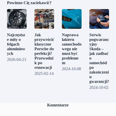
Powinno Cię zaciekawić?
Najczęstsz
Jak
Naprawa
Serwis
e mity o
przywrócić
lakieru
pogwaranc
felgach
klasyczne
samochodo
yjny
aluminiow
Porsche do
wego nie
Skoda –
ych
perfekcji?
musi być
jak zadbać
Przewodni
probleme
o
2026-04-23
k po
m
samochód
renowacji
po
2024-10-08
zakończeni
2025-02-14
u
gwarancji?
2024-10-02
Komentarze