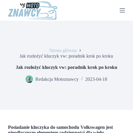
P
r
z
e
j
d
ź
d
o
Strona główna
t
Jak rozłożyć kluczyk vw: poradnik krok po kroku
r
e
Jak rozłożyć kluczyk vw: poradnik krok po kroku
ś
c
Redakcja Motoznawcy
2023-04-18
i
Posiadanie kluczyka do samochodu Volkswagen jest
nieodłącznym elementem codzienności dla wielu