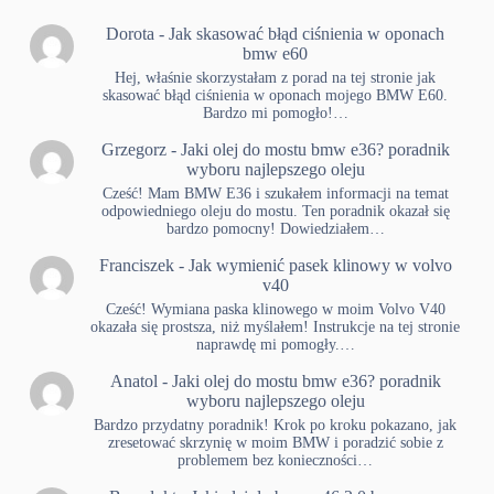
Dorota
-
Jak skasować błąd ciśnienia w oponach
bmw e60
Hej, właśnie skorzystałam z porad na tej stronie jak
skasować błąd ciśnienia w oponach mojego BMW E60.
Bardzo mi pomogło!…
Grzegorz
-
Jaki olej do mostu bmw e36? poradnik
wyboru najlepszego oleju
Cześć! Mam BMW E36 i szukałem informacji na temat
odpowiedniego oleju do mostu. Ten poradnik okazał się
bardzo pomocny! Dowiedziałem…
Franciszek
-
Jak wymienić pasek klinowy w volvo
v40
Cześć! Wymiana paska klinowego w moim Volvo V40
okazała się prostsza, niż myślałem! Instrukcje na tej stronie
naprawdę mi pomogły.…
Anatol
-
Jaki olej do mostu bmw e36? poradnik
wyboru najlepszego oleju
Bardzo przydatny poradnik! Krok po kroku pokazano, jak
zresetować skrzynię w moim BMW i poradzić sobie z
problemem bez konieczności…