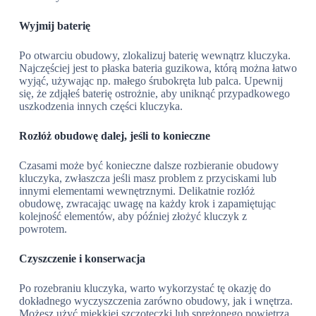
Wyjmij baterię
Po otwarciu obudowy, zlokalizuj baterię wewnątrz kluczyka.
Najczęściej jest to płaska bateria guzikowa, którą można łatwo
wyjąć, używając np. małego śrubokręta lub palca. Upewnij
się, że zdjąłeś baterię ostrożnie, aby uniknąć przypadkowego
uszkodzenia innych części kluczyka.
Rozłóż obudowę dalej, jeśli to konieczne
Czasami może być konieczne dalsze rozbieranie obudowy
kluczyka, zwłaszcza jeśli masz problem z przyciskami lub
innymi elementami wewnętrznymi. Delikatnie rozłóż
obudowę, zwracając uwagę na każdy krok i zapamiętując
kolejność elementów, aby później złożyć kluczyk z
powrotem.
Czyszczenie i konserwacja
Po rozebraniu kluczyka, warto wykorzystać tę okazję do
dokładnego wyczyszczenia zarówno obudowy, jak i wnętrza.
Możesz użyć miękkiej szczoteczki lub sprężonego powietrza,