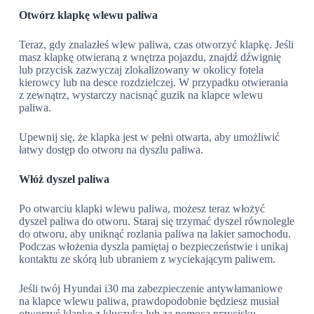
Otwórz klapkę wlewu paliwa
Teraz, gdy znalazłeś wlew paliwa, czas otworzyć klapkę. Jeśli
masz klapkę otwieraną z wnętrza pojazdu, znajdź dźwignię
lub przycisk zazwyczaj zlokalizowany w okolicy fotela
kierowcy lub na desce rozdzielczej. W przypadku otwierania
z zewnątrz, wystarczy nacisnąć guzik na klapce wlewu
paliwa.
Upewnij się, że klapka jest w pełni otwarta, aby umożliwić
łatwy dostęp do otworu na dyszlu paliwa.
Włóż dyszel paliwa
Po otwarciu klapki wlewu paliwa, możesz teraz włożyć
dyszel paliwa do otworu. Staraj się trzymać dyszel równolegle
do otworu, aby uniknąć rozlania paliwa na lakier samochodu.
Podczas włożenia dyszla pamiętaj o bezpieczeństwie i unikaj
kontaktu ze skórą lub ubraniem z wyciekającym paliwem.
Jeśli twój Hyundai i30 ma zabezpieczenie antywłamaniowe
na klapce wlewu paliwa, prawdopodobnie będziesz musiał
otworzyć klapkę z kluczyka lub za pomocą przycisku