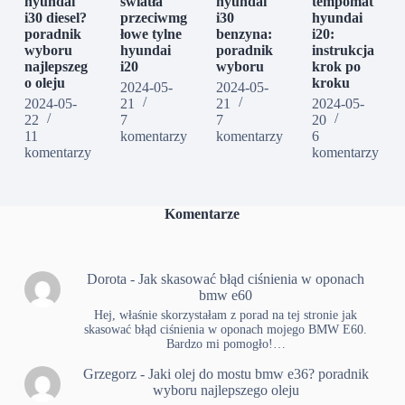
hyundai
światła
hyundai
tempomat
i30 diesel?
przeciwmg
i30
hyundai
poradnik
łowe tylne
benzyna:
i20:
wyboru
hyundai
poradnik
instrukcja
najlepszeg
i20
wyboru
krok po
o oleju
kroku
2024-05-
2024-05-
2024-05-
21
21
2024-05-
22
7
7
20
11
komentarzy
komentarzy
6
komentarzy
komentarzy
Komentarze
Dorota
-
Jak skasować błąd ciśnienia w oponach
bmw e60
Hej, właśnie skorzystałam z porad na tej stronie jak
skasować błąd ciśnienia w oponach mojego BMW E60.
Bardzo mi pomogło!…
Grzegorz
-
Jaki olej do mostu bmw e36? poradnik
wyboru najlepszego oleju