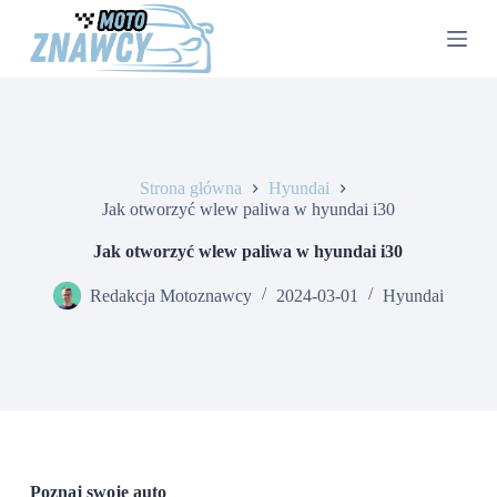
P
r
z
e
j
d
ź
d
o
Strona główna
Hyundai
t
Jak otworzyć wlew paliwa w hyundai i30
r
e
Jak otworzyć wlew paliwa w hyundai i30
ś
c
Redakcja Motoznawcy
2024-03-01
Hyundai
i
Poznaj swoje auto