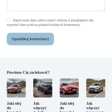
Zapisz moje dane, adres e-mail i witrynę w przeglądarce aby
wypełnić dane podczas pisania kolejnych komentarzy.
Opublikuj komentarz
Powinno Cię zaciekawić?
Jaki olej
Jak
Jaki olej
Jak
do
włączyć
do
włączyć