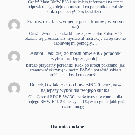
Cześć! Mam BMW E36 i szukałem informacji na temat
odpowiedniego oleju do mostu. Ten poradnik okazał się
bardzo pomocny! Dowiedziałem…
Franciszek
-
Jak wymienić pasek klinowy w volvo
v40
Cześć! Wymiana paska klinowego w moim Volvo V40
okazała się prostsza, niż myślałem! Instrukcje na tej stronie
naprawdę mi pomogły.…
Anatol
-
Jaki olej do mostu bmw e36? poradnik
wyboru najlepszego oleju
Bardzo przydatny poradnik! Krok po kroku pokazano, jak
zresetować skrzynię w moim BMW i poradzić sobie z
problemem bez konieczności…
Benedykt
-
Jaki olej do bmw e46 2.0 benzyna –
najlepszy wybór dla twojego silnika
Olej Castrol EDGE 5W-30 jest świetnym wyborem dla
mojego BMW E46 2.0 benzyna. Używam go od jakiegoś
czasu i mogę…
Ostatnio dodane