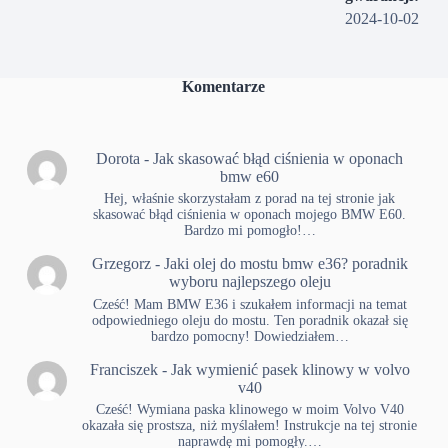
2024-10-02
Komentarze
Dorota
-
Jak skasować błąd ciśnienia w oponach
bmw e60
Hej, właśnie skorzystałam z porad na tej stronie jak
skasować błąd ciśnienia w oponach mojego BMW E60.
Bardzo mi pomogło!…
Grzegorz
-
Jaki olej do mostu bmw e36? poradnik
wyboru najlepszego oleju
Cześć! Mam BMW E36 i szukałem informacji na temat
odpowiedniego oleju do mostu. Ten poradnik okazał się
bardzo pomocny! Dowiedziałem…
Franciszek
-
Jak wymienić pasek klinowy w volvo
v40
Cześć! Wymiana paska klinowego w moim Volvo V40
okazała się prostsza, niż myślałem! Instrukcje na tej stronie
naprawdę mi pomogły.…