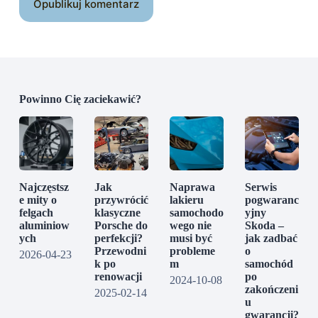
Opublikuj komentarz
Powinno Cię zaciekawić?
Najczęstsz
Jak
Naprawa
Serwis
e mity o
przywrócić
lakieru
pogwaranc
felgach
klasyczne
samochodo
yjny
aluminiow
Porsche do
wego nie
Skoda –
ych
perfekcji?
musi być
jak zadbać
Przewodni
probleme
o
2026-04-23
k po
m
samochód
renowacji
po
2024-10-08
zakończeni
2025-02-14
u
gwarancji?