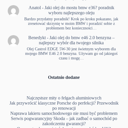
Anatol
-
Jaki olej do mostu bmw e36? poradnik
wyboru najlepszego oleju
Bardzo przydatny poradnik! Krok po kroku pokazano, jak
zresetować skrzynię w moim BMW i poradzić sobie z
problemem bez konieczności…
Benedykt
-
Jaki olej do bmw e46 2.0 benzyna –
najlepszy wybór dla twojego silnika
Olej Castrol EDGE 5W-30 jest świetnym wyborem dla
mojego BMW E46 2.0 benzyna. Używam go od jakiegoś
czasu i mogę…
Ostatnio dodane
Najczęstsze mity o felgach aluminiowych
Jak przywrócić klasyczne Porsche do perfekcji? Przewodnik
po renowacji
Naprawa lakieru samochodowego nie musi być problemem
Serwis pogwarancyjny Skoda – jak zadbać o samochód po
zakończeniu gwarancji?