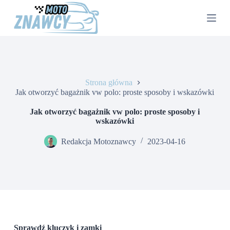
P
r
z
e
j
d
ź
d
Strona główna
o
Jak otworzyć bagażnik vw polo: proste sposoby i wskazówki
t
r
e
Jak otworzyć bagażnik vw polo: proste sposoby i
ś
wskazówki
c
i
Redakcja Motoznawcy
2023-04-16
Sprawdź kluczyk i zamki