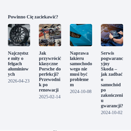
Powinno Cię zaciekawić?
Najczęstsz
Jak
Naprawa
Serwis
e mity o
przywrócić
lakieru
pogwaranc
felgach
klasyczne
samochodo
yjny
aluminiow
Porsche do
wego nie
Skoda –
ych
perfekcji?
musi być
jak zadbać
Przewodni
probleme
o
2026-04-23
k po
m
samochód
renowacji
po
2024-10-08
zakończeni
2025-02-14
u
gwarancji?
2024-10-02