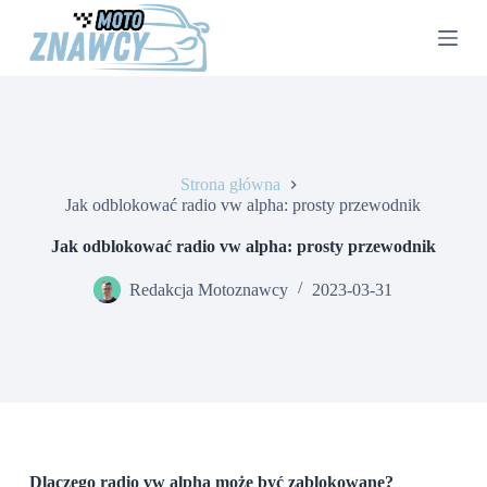
P
r
z
e
j
d
ź
d
o
Strona główna
t
Jak odblokować radio vw alpha: prosty przewodnik
r
e
Jak odblokować radio vw alpha: prosty przewodnik
ś
c
Redakcja Motoznawcy
2023-03-31
i
Dlaczego radio vw alpha może być zablokowane?