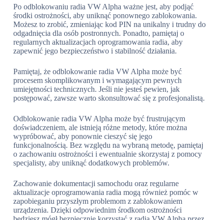
Po odblokowaniu radia VW Alpha ważne jest, aby podjąć
środki ostrożności, aby uniknąć ponownego zablokowania.
Możesz to zrobić, zmieniając kod PIN na unikalny i trudny do
odgadnięcia dla osób postronnych. Ponadto, pamiętaj o
regularnych aktualizacjach oprogramowania radia, aby
zapewnić jego bezpieczeństwo i stabilność działania.
Pamiętaj, że odblokowanie radia VW Alpha może być
procesem skomplikowanym i wymagającym pewnych
umiejętności technicznych. Jeśli nie jesteś pewien, jak
postępować, zawsze warto skonsultować się z profesjonalistą.
Odblokowanie radia VW Alpha może być frustrującym
doświadczeniem, ale istnieją różne metody, które można
wypróbować, aby ponownie cieszyć się jego
funkcjonalnością. Bez względu na wybraną metodę, pamiętaj
o zachowaniu ostrożności i ewentualnie skorzystaj z pomocy
specjalisty, aby uniknąć dodatkowych problemów.
Zachowanie dokumentacji samochodu oraz regularne
aktualizacje oprogramowania radia mogą również pomóc w
zapobieganiu przyszłym problemom z zablokowaniem
urządzenia. Dzięki odpowiednim środkom ostrożności
będziesz mógł bezpiecznie korzystać z radia VW Alpha przez