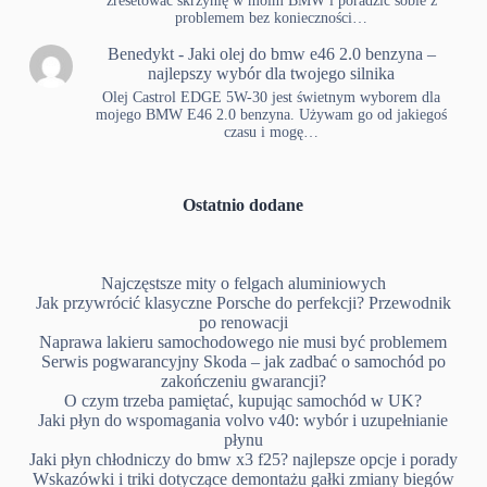
zresetować skrzynię w moim BMW i poradzić sobie z
problemem bez konieczności…
Benedykt
-
Jaki olej do bmw e46 2.0 benzyna –
najlepszy wybór dla twojego silnika
Olej Castrol EDGE 5W-30 jest świetnym wyborem dla
mojego BMW E46 2.0 benzyna. Używam go od jakiegoś
czasu i mogę…
Ostatnio dodane
Najczęstsze mity o felgach aluminiowych
Jak przywrócić klasyczne Porsche do perfekcji? Przewodnik
po renowacji
Naprawa lakieru samochodowego nie musi być problemem
Serwis pogwarancyjny Skoda – jak zadbać o samochód po
zakończeniu gwarancji?
O czym trzeba pamiętać, kupując samochód w UK?
Jaki płyn do wspomagania volvo v40: wybór i uzupełnianie
płynu
Jaki płyn chłodniczy do bmw x3 f25? najlepsze opcje i porady
Wskazówki i triki dotyczące demontażu gałki zmiany biegów