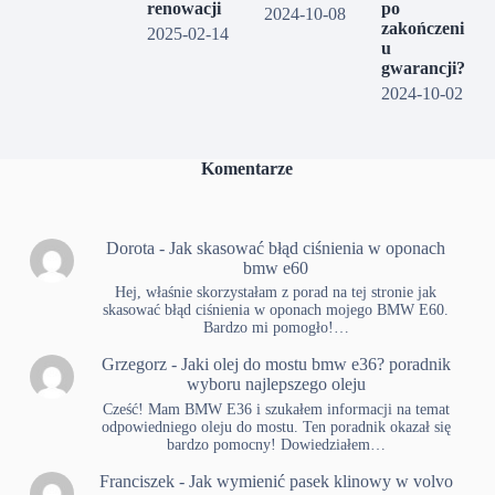
renowacji
po
2024-10-08
zakończeni
2025-02-14
u
gwarancji?
2024-10-02
Komentarze
Dorota
-
Jak skasować błąd ciśnienia w oponach
bmw e60
Hej, właśnie skorzystałam z porad na tej stronie jak
skasować błąd ciśnienia w oponach mojego BMW E60.
Bardzo mi pomogło!…
Grzegorz
-
Jaki olej do mostu bmw e36? poradnik
wyboru najlepszego oleju
Cześć! Mam BMW E36 i szukałem informacji na temat
odpowiedniego oleju do mostu. Ten poradnik okazał się
bardzo pomocny! Dowiedziałem…
Franciszek
-
Jak wymienić pasek klinowy w volvo