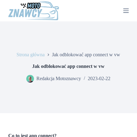
P
r
z
e
j
d
ź
d
o
Strona główna
Jak odblokować app connect w vw
t
r
e
Jak odblokować app connect w vw
ś
c
Redakcja Motoznawcy
2023-02-22
i
Co to jest app connect?