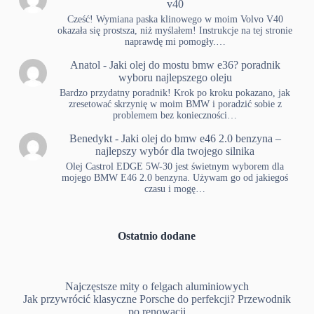
v40
Cześć! Wymiana paska klinowego w moim Volvo V40
okazała się prostsza, niż myślałem! Instrukcje na tej stronie
naprawdę mi pomogły.…
Anatol
-
Jaki olej do mostu bmw e36? poradnik
wyboru najlepszego oleju
Bardzo przydatny poradnik! Krok po kroku pokazano, jak
zresetować skrzynię w moim BMW i poradzić sobie z
problemem bez konieczności…
Benedykt
-
Jaki olej do bmw e46 2.0 benzyna –
najlepszy wybór dla twojego silnika
Olej Castrol EDGE 5W-30 jest świetnym wyborem dla
mojego BMW E46 2.0 benzyna. Używam go od jakiegoś
czasu i mogę…
Ostatnio dodane
Najczęstsze mity o felgach aluminiowych
Jak przywrócić klasyczne Porsche do perfekcji? Przewodnik
po renowacji