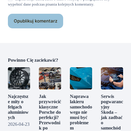
wypełnić dane podczas pisania kolejnych komentarzy.
Opublikuj komentarz
Powinno Cię zaciekawić?
Najczęstsz
Jak
Naprawa
Serwis
e mity o
przywrócić
lakieru
pogwaranc
felgach
klasyczne
samochodo
yjny
aluminiow
Porsche do
wego nie
Skoda –
ych
perfekcji?
musi być
jak zadbać
Przewodni
probleme
o
2026-04-23
k po
m
samochód