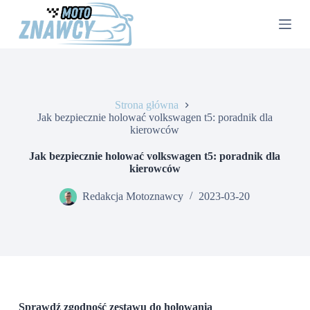
P
r
z
e
j
d
ź
d
Strona główna
o
Jak bezpiecznie holować volkswagen t5: poradnik dla
t
kierowców
r
e
Jak bezpiecznie holować volkswagen t5: poradnik dla
ś
kierowców
c
i
Redakcja Motoznawcy
2023-03-20
Sprawdź zgodność zestawu do holowania