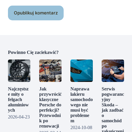
Opublikuj komentarz
Powinno Cię zaciekawić?
Najczęstsz
Jak
Naprawa
Serwis
e mity o
przywrócić
lakieru
pogwaranc
felgach
klasyczne
samochodo
yjny
aluminiow
Porsche do
wego nie
Skoda –
ych
perfekcji?
musi być
jak zadbać
Przewodni
probleme
o
2026-04-23
k po
m
samochód
renowacji
po
2024-10-08
zakończeni