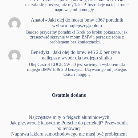
okazała się prostsza, niż myślałem! Instrukcje na tej stronie
naprawdę mi pomogły.…
Anatol
-
Jaki olej do mostu bmw e36? poradnik
wyboru najlepszego oleju
Bardzo przydatny poradnik! Krok po kroku pokazano, jak
zresetować skrzynię w moim BMW i poradzić sobie z
problemem bez konieczności…
Benedykt
-
Jaki olej do bmw e46 2.0 benzyna –
najlepszy wybór dla twojego silnika
Olej Castrol EDGE 5W-30 jest świetnym wyborem dla
mojego BMW E46 2.0 benzyna. Używam go od jakiegoś
czasu i mogę…
Ostatnio dodane
Najczęstsze mity o felgach aluminiowych
Jak przywrócić klasyczne Porsche do perfekcji? Przewodnik
po renowacji
Naprawa lakieru samochodowego nie musi być problemem