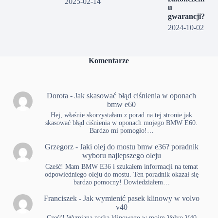
2025-02-14
u
gwarancji?
2024-10-02
Komentarze
Dorota
-
Jak skasować błąd ciśnienia w oponach
bmw e60
Hej, właśnie skorzystałam z porad na tej stronie jak
skasować błąd ciśnienia w oponach mojego BMW E60.
Bardzo mi pomogło!…
Grzegorz
-
Jaki olej do mostu bmw e36? poradnik
wyboru najlepszego oleju
Cześć! Mam BMW E36 i szukałem informacji na temat
odpowiedniego oleju do mostu. Ten poradnik okazał się
bardzo pomocny! Dowiedziałem…
Franciszek
-
Jak wymienić pasek klinowy w volvo
v40
Cześć! Wymiana paska klinowego w moim Volvo V40