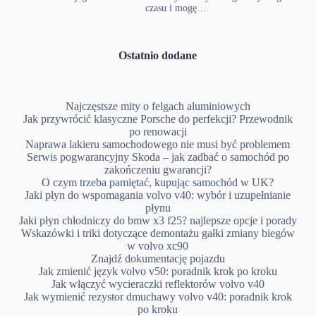
czasu i mogę…
Ostatnio dodane
Najczęstsze mity o felgach aluminiowych
Jak przywrócić klasyczne Porsche do perfekcji? Przewodnik
po renowacji
Naprawa lakieru samochodowego nie musi być problemem
Serwis pogwarancyjny Skoda – jak zadbać o samochód po
zakończeniu gwarancji?
O czym trzeba pamiętać, kupując samochód w UK?
Jaki płyn do wspomagania volvo v40: wybór i uzupełnianie
płynu
Jaki płyn chłodniczy do bmw x3 f25? najlepsze opcje i porady
Wskazówki i triki dotyczące demontażu gałki zmiany biegów
w volvo xc90
Znajdź dokumentację pojazdu
Jak zmienić język volvo v50: poradnik krok po kroku
Jak włączyć wycieraczki reflektorów volvo v40
Jak wymienić rezystor dmuchawy volvo v40: poradnik krok
po kroku