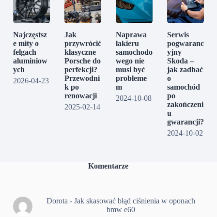
Najczęstsz
Jak
Naprawa
Serwis
e mity o
przywrócić
lakieru
pogwaranc
felgach
klasyczne
samochodo
yjny
aluminiow
Porsche do
wego nie
Skoda –
ych
perfekcji?
musi być
jak zadbać
Przewodni
probleme
o
2026-04-23
k po
m
samochód
renowacji
po
2024-10-08
zakończeni
2025-02-14
u
gwarancji?
2024-10-02
Komentarze
Dorota
-
Jak skasować błąd ciśnienia w oponach
bmw e60