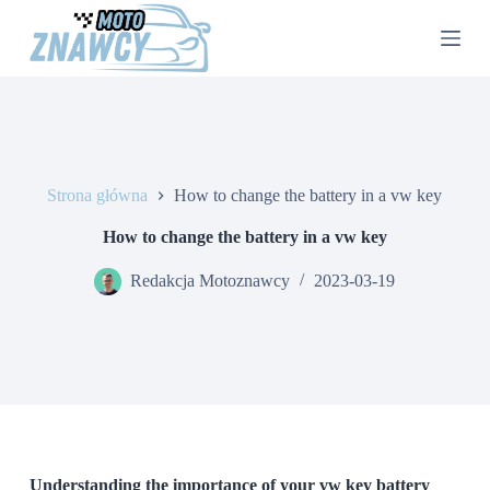
P
r
z
e
j
d
ź
d
o
Strona główna
How to change the battery in a vw key
t
r
e
How to change the battery in a vw key
ś
c
Redakcja Motoznawcy
2023-03-19
i
Understanding the importance of your vw key battery