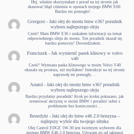
Hej, właśnie skorzystałam z porad na tej stronie jak
skasować błąd ciśnienia w oponach mojego BMW E60.
Bardzo mi pomogło!…
Grzegorz
-
Jaki olej do mostu bmw e36? poradnik
wyboru najlepszego oleju
Cześć! Mam BMW E36 i szukałem informacji na temat
odpowiedniego oleju do mostu. Ten poradnik okazał się
bardzo pomocny! Dowiedziałem…
Franciszek
-
Jak wymienić pasek klinowy w volvo
v40
Cześć! Wymiana paska klinowego w moim Volvo V40
okazała się prostsza, niż myślałem! Instrukcje na tej stronie
naprawdę mi pomogły.…
Anatol
-
Jaki olej do mostu bmw e36? poradnik
wyboru najlepszego oleju
Bardzo przydatny poradnik! Krok po kroku pokazano, jak
zresetować skrzynię w moim BMW i poradzić sobie z
problemem bez konieczności…
Benedykt
-
Jaki olej do bmw e46 2.0 benzyna –
najlepszy wybór dla twojego silnika
Olej Castrol EDGE 5W-30 jest świetnym wyborem dla
mojego BMW E46 2.0 benzyna. Używam go od jakiegoś