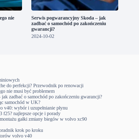
go nie
Serwis pogwarancyjny Skoda – jak
zadbać o samochód po zakończeniu
gwarancji?
2024-10-02
uminiowych
che do perfekcji? Przewodnik po renowacji
go nie musi być problemem
 jak zadbać o samochód po zakończeniu gwarancji?
ując samochód w UK?
o v40: wybór i uzupełnianie płynu
 f25? najlepsze opcje i porady
emontażu gałki zmiany biegów w volvo xc90
oradnik krok po kroku
ktorów volvo v40