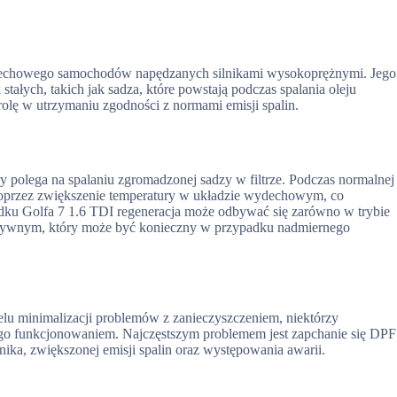
 wydechowego samochodów napędzanych silnikami wysokoprężnymi. Jego
tałych, takich jak sadza, które powstają podczas spalania oleju
ę w utrzymaniu zgodności z normami emisji spalin.
y polega na spalaniu zgromadzonej sadzy w filtrze. Podczas normalnej
 poprzez zwiększenie temperatury w układzie wydechowym, co
ku Golfa 7 1.6 TDI regeneracja może odbywać się zarówno w trybie
 aktywnym, który może być konieczny w przypadku nadmiernego
lu minimalizacji problemów z zanieczyszczeniem, niektórzy
ego funkcjonowaniem. Najczęstszym problemem jest zapchanie się DPF
ika, zwiększonej emisji spalin oraz występowania awarii.