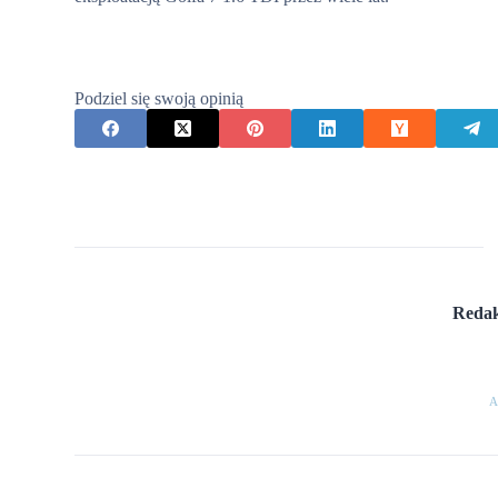
Podziel się swoją opinią
Redak
A