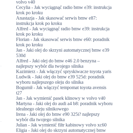
volvo v40
Cecylia
-
Jak wyciągnąć radio bmw e39: instrukcja
krok po kroku
Anastazja
-
Jak skasować serwis bmw e87:
instrukcja krok po kroku
Alfred
-
Jak wyciągnąć radio bmw e39: instrukcja
krok po kroku
Florian
-
Jak skasować serwis bmw e60: poradnik
krok po kroku
Jan
-
Jaki olej do skrzyni automatycznej bmw e39
530d
Alfred
-
Jaki olej do bmw e46 2.0 benzyna –
najlepszy wybór dla twojego silnika
Kazimierz
-
Jak włączyć spryskiwacze toyota yaris
Ludwik
-
Jaki olej do bmw e39 525d: poradnik
wyboru najlepszego oleju do silnika
Bogumił
-
Jak włączyć tempomat toyota avensis
t27
Jan
-
Jak wymienić pasek klinowy w volvo v40
Martyna
-
Jaki olej do audi a4 b8: poradnik wyboru
idealnego oleju silnikowego
Irena
-
Jaki olej do bmw e90 325i? najlepszy
wybór dla twojego silnika
Julian
-
Jak wymienić filtr kabinowy volvo xc60
Eligia
-
Jaki olej do skrzyni automatycznej bmw