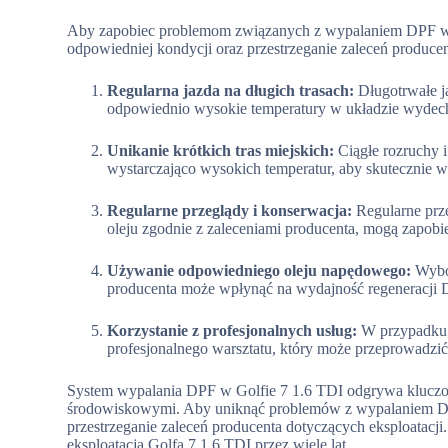
Aby zapobiec problemom związanych z wypalaniem DPF w Go
odpowiedniej kondycji oraz przestrzeganie zaleceń produc
Regularna jazda na długich trasach:
Długotrwałe j
odpowiednio wysokie temperatury w układzie wydech
Unikanie krótkich tras miejskich:
Ciągłe rozruchy 
wystarczająco wysokich temperatur, aby skutecznie
Regularne przeglądy i konserwacja:
Regularne prze
oleju zgodnie z zaleceniami producenta, mogą zapo
Używanie odpowiedniego oleju napędowego:
Wybór
producenta może wpłynąć na wydajność regeneracji 
Korzystanie z profesjonalnych usług:
W przypadku 
profesjonalnego warsztatu, który może przeprowadzić
System wypalania DPF w Golfie 7 1.6 TDI odgrywa kluczową
środowiskowymi. Aby uniknąć problemów z wypalaniem DPF
przestrzeganie zaleceń producenta dotyczących eksploatacj
eksploatacją Golfa 7 1.6 TDI przez wiele lat.