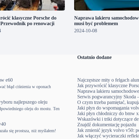
rócić klasyczne Porsche do
Naprawa lakieru samochodowe
? Przewodnik po renowacji
musi być problemem
4
2024-10-08
Ostatnio dodane
mw e60
Najczęstsze mity o felgach al
Jak przywrócić klasyczne Pors
ować błąd ciśnienia w oponach
Naprawa lakieru samochodowe
Serwis pogwarancyjny Skoda –
yboru najlepszego oleju
O czym trzeba pamiętać, kup
Jaki płyn do wspomagania volv
powiedniego oleju do mostu. Ten
Jaki płyn chłodniczy do bmw x3
Wskazówki i triki dotyczące d
v40
Znajdź dokumentację pojazdu
Jak zmienić język volvo v50: p
ła się prostsza, niż myślałem!
Jak włączyć wycieraczki refle