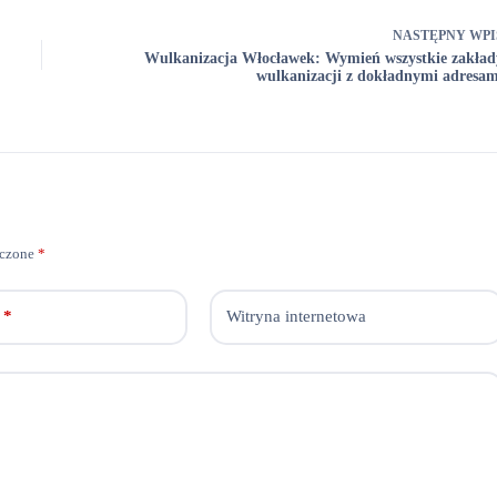
NASTĘPNY
WPI
Wulkanizacja Włocławek: Wymień wszystkie zakład
wulkanizacji z dokładnymi adresam
aczone
*
*
Witryna internetowa