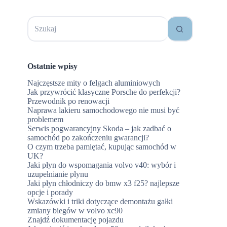
Brak
wyników
Ostatnie wpisy
Najczęstsze mity o felgach aluminiowych
Jak przywrócić klasyczne Porsche do perfekcji?
Przewodnik po renowacji
Naprawa lakieru samochodowego nie musi być
problemem
Serwis pogwarancyjny Skoda – jak zadbać o
samochód po zakończeniu gwarancji?
O czym trzeba pamiętać, kupując samochód w
UK?
Jaki płyn do wspomagania volvo v40: wybór i
uzupełnianie płynu
Jaki płyn chłodniczy do bmw x3 f25? najlepsze
opcje i porady
Wskazówki i triki dotyczące demontażu gałki
zmiany biegów w volvo xc90
Znajdź dokumentację pojazdu