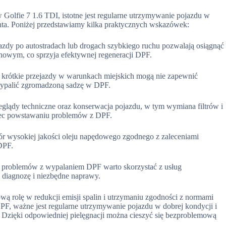
lfie 7 1.6 TDI, istotne jest regularne utrzymywanie pojazdu w
enta. Poniżej przedstawiamy kilka praktycznych wskazówek:
azdy po autostradach lub drogach szybkiego ruchu pozwalają osiągnąć
owym, co sprzyja efektywnej regeneracji DPF.
i krótkie przejazdy w warunkach miejskich mogą nie zapewnić
 wypalić zgromadzoną sadzę w DPF.
glądy techniczne oraz konserwacja pojazdu, w tym wymiana filtrów i
biec powstawaniu problemów z DPF.
 wysokiej jakości oleju napędowego zgodnego z zaleceniami
DPF.
problemów z wypalaniem DPF warto skorzystać z usług
 diagnozę i niezbędne naprawy.
 rolę w redukcji emisji spalin i utrzymaniu zgodności z normami
, ważne jest regularne utrzymywanie pojazdu w dobrej kondycji i
i. Dzięki odpowiedniej pielęgnacji można cieszyć się bezproblemową