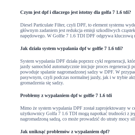
Czym jest dpf i dlaczego jest istotny dla golfa 7 1.6 tdi?
Diesel Particulate Filter, czyli DPF, to element systemu
głównym zadaniem jest redukcja emisji szkodliwych cząstek s
napędowego. W Golfie 7 1.6 TDI DPF odgrywa kluczową rol
Jak działa system wypalania dpf w golfie 7 1.6 tdi?
System wypalania DPF działa poprzez cykl regeneracji, któr
jazdy samochód automatycznie inicjuje proces regeneracji
powoduje spalanie nagromadzonej sadzy w DPF. W przypad
pasywnym, czyli podczas normalnej jazdy, jak i w trybie
gromadzenia się sadzy.
Problemy z wypalaniem dpf w golfie 7 1.6 tdi
Mimo że system wypalania DPF został zaprojektowany w ce
użytkownicy Golfa 7 1.6 TDI mogą napotkać trudności z j
nagromadzoną sadzą, co może prowadzić do utraty mocy siln
Jak uniknąć problemów z wypalaniem dpf?