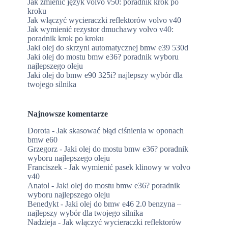
Jak zmienić język volvo v50: poradnik krok po
kroku
Jak włączyć wycieraczki reflektorów volvo v40
Jak wymienić rezystor dmuchawy volvo v40:
poradnik krok po kroku
Jaki olej do skrzyni automatycznej bmw e39 530d
Jaki olej do mostu bmw e36? poradnik wyboru
najlepszego oleju
Jaki olej do bmw e90 325i? najlepszy wybór dla
twojego silnika
Najnowsze komentarze
Dorota
-
Jak skasować błąd ciśnienia w oponach
bmw e60
Grzegorz
-
Jaki olej do mostu bmw e36? poradnik
wyboru najlepszego oleju
Franciszek
-
Jak wymienić pasek klinowy w volvo
v40
Anatol
-
Jaki olej do mostu bmw e36? poradnik
wyboru najlepszego oleju
Benedykt
-
Jaki olej do bmw e46 2.0 benzyna –
najlepszy wybór dla twojego silnika
Nadzieja
-
Jak włączyć wycieraczki reflektorów