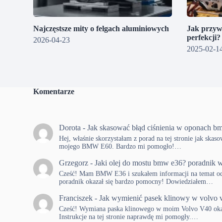
Najczęstsze mity o felgach aluminiowych
Jak przyw
perfekcji
2026-04-23
2025-02-1
Komentarze
Dorota
-
Jak skasować błąd ciśnienia w oponach b
Hej, właśnie skorzystałam z porad na tej stronie jak skas
mojego BMW E60. Bardzo mi pomogło!…
Grzegorz
-
Jaki olej do mostu bmw e36? poradnik w
Cześć! Mam BMW E36 i szukałem informacji na temat od
poradnik okazał się bardzo pomocny! Dowiedziałem…
Franciszek
-
Jak wymienić pasek klinowy w volvo 
Cześć! Wymiana paska klinowego w moim Volvo V40 okaza
Instrukcje na tej stronie naprawdę mi pomogły.…